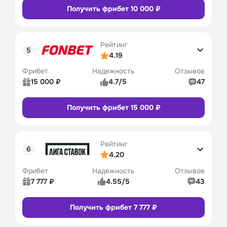
5/5
Получить фрибет 10 000 ₽
пользователей
Промокод
Бонусы
Коэффициенты
4/5
34
Линия в прематче
4/5
Рейтинг
Линия в лайве
Сайт
Приложение
4/5
4.19
Удобство платежей
4/5
Фрибет
Надежность
Отзывов
Служба поддержки
4/5
15 000 ₽
4.7/5
47
Бонусы и акции
5/5
Рейтинг 
5/5
Получить фрибет 15 000 ₽
пользователей
Промокод
Бонусы
Коэффициенты
4/5
10
Линия в прематче
4/5
Рейтинг
Линия в лайве
Сайт
Приложение
4/5
4.20
Удобство платежей
4/5
Фрибет
Надежность
Отзывов
Служба поддержки
5/5
7 777 ₽
4.55/5
43
Бонусы и акции
4/5
Рейтинг 
5/5
Получить фрибет 7 777 ₽
пользователей
Промокод
Бонусы
Коэффициенты
4/5
10