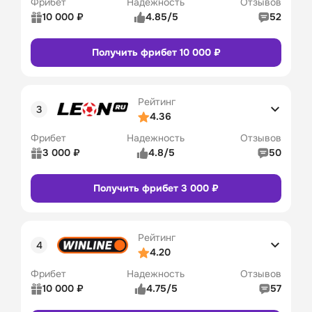
Фрибет
Надежность
Отзывов
Служба поддержки
5/5
10 000 ₽
4.85/5
52
Бонусы и акции
5/5
Рейтинг 
5/5
Получить фрибет 10 000 ₽
пользователей
Промокод
Бонусы
Коэффициенты
5/5
22
Линия в прематче
4/5
Рейтинг
Линия в лайве
Сайт
Приложение
5/5
4.36
Удобство платежей
4/5
Фрибет
Надежность
Отзывов
Служба поддержки
4/5
3 000 ₽
4.8/5
50
Бонусы и акции
5/5
Рейтинг 
5/5
Получить фрибет 3 000 ₽
пользователей
Промокод
Бонусы
Коэффициенты
5/5
42
Линия в прематче
5/5
Рейтинг
Линия в лайве
Сайт
Приложение
3/5
4.20
Удобство платежей
4/5
Фрибет
Надежность
Отзывов
Служба поддержки
5/5
10 000 ₽
4.75/5
57
Бонусы и акции
4/5
Рейтинг 