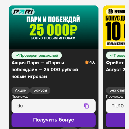
Бонусы и акции
4/5
Промокод
Бонусы
13
Сайт
Приложение
Проверен редакцией
Провере
Акция Пари — «Пари и
4.6
Фрибет Б
побеждай» — 25 000 рублей
Август 20
новым игрокам
Акции
Бонусы
Без отыгр
Промокод
Промокод
Получить бонус
П