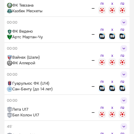
П1
X
П2
ФК Тевзана
—
Казбек Мескеты
00:00
П1
X
П2
ФК Ведено
—
Артс Мартан-Чу
00:00
П1
X
П2
Вайнах (Шали)
—
ФК Аллерой
00:00
П1
X
П2
Гуарульюс ФК (U14)
—
Сан-Бенту (до 14 лет)
00:00
П1
X
П2
Лета U17
—
Бел Колон U17
45'
П1
X
П2