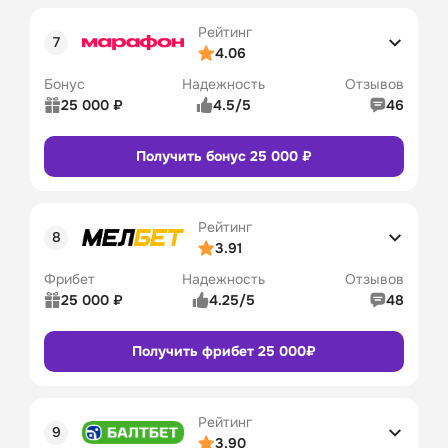
Линия в прематче
4/5
Рейтинг
Сайт
Приложение
Линия в лайве
4/5
4.06
Удобство платежей
4/5
Бонус
Надежность
Отзывов
Служба поддержки
4/5
25 000 ₽
4.5/5
46
Бонусы и акции
5/5
Рейтинг 
5/5
Получить бонус 25 000 ₽
пользователей
Бонусы
17
Коэффициенты
4/5
Сайт
Приложение
Линия в прематче
4/5
Рейтинг
Линия в лайве
4/5
3.91
Удобство платежей
4/5
Фрибет
Надежность
Отзывов
Служба поддержки
4/5
25 000 ₽
4.25/5
48
Бонусы и акции
4/5
Рейтинг 
5/5
Получить фрибет 25 000₽
пользователей
Промокод
Бонусы
Коэффициенты
4/5
15
Линия в прематче
4/5
Рейтинг
Линия в лайве
Сайт
Приложение
3/5
3.90