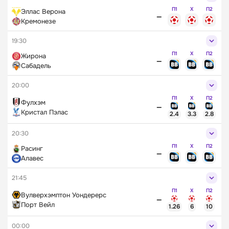
П1
X
П2
Эллас Верона
—
Кремонезе
19:30
П1
X
П2
Жирона
—
Сабадель
20:00
П1
X
П2
Фулхэм
—
Кристал Пэлас
2.4
3.3
2.8
20:30
П1
X
П2
Расинг
—
Алавес
21:45
П1
X
П2
Вулверхэмптон Уондерерс
—
Порт Вейл
1.26
6
10
00:00