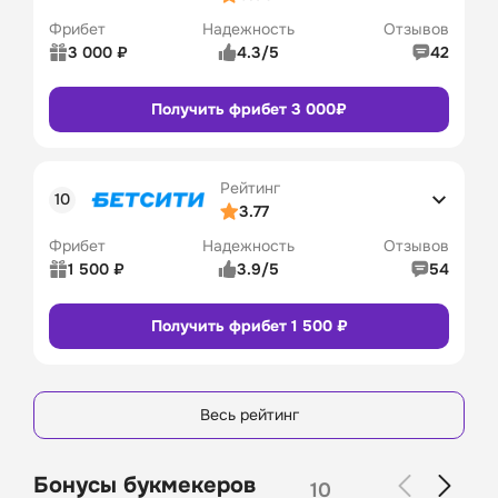
Удобство платежей
4/5
Фрибет
Надежность
Отзывов
Служба поддержки
4/5
3 000 ₽
4.3/5
42
Бонусы и акции
4/5
Рейтинг 
5/5
Получить фрибет 3 000₽
пользователей
Промокод
Бонусы
Коэффициенты
4/5
16
Линия в прематче
4/5
Рейтинг
Линия в лайве
Сайт
Приложение
3/5
3.77
Удобство платежей
4/5
Фрибет
Надежность
Отзывов
Служба поддержки
4/5
1 500 ₽
3.9/5
54
Бонусы и акции
4/5
Рейтинг 
5/5
Получить фрибет 1 500 ₽
пользователей
Промокод
Бонусы
Коэффициенты
3/5
8
Линия в прематче
3/5
Линия в лайве
Сайт
Приложение
4/5
Весь рейтинг
Удобство платежей
4/5
Служба поддержки
4/5
Бонусы букмекеров
10