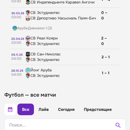
Букмекеры для ставок на киберспорт
НБА
НБА
Baltbet
03:30
СВ Индепендьенте Каравел Ангочи
Букмекеры для профессиональных игроков
Единая Лига ВТБ
Единая Лига ВТБ
24Бет
СВ Эстудиантес
0 –
30.03.26
Букмекеры для ставок на футбол
Евролига
Евролига
03:00
СВ Депортиво Насьональ Палм-Бич
0
WNBA
WNBA
Суперлига
Суперлига
Аруба
Дивизион 1 (3)
Теннис
Теннис
СВ Реал Кояри
2 –
20.04.26
US Open 2026 ATP
ATP
03:00
СВ Эстудиантес
0
US Open 2026 WTA
WTA
Настольный теннис
Cincinnati ATP
СВ Сан-Николас
05.11.25
2 – 1
04:00
СВ Эстудиантес
Cincinnati WTA
Челленджер
Настольный теннис
Лига Про
Йонг Аруба
28.10.25
1 – 1
Чемпионат мира
Setka Cup
04:00
СВ Эстудиантес
Волейбол
Кубок мира
Чемпионат Европы
Лига Наций
WTT Champions Yokohama, MS
Суперлига России
Футбол — все матчи
Киберспорт
WTT Champions Yokohama, WS
Europe Smash Sweden, WS
IEM Cologne
Все
Лайв
Сегодня
Предстоящие
Europe Smash Sweden, MS
The International
Волейбол
Поиск...
Лига Наций