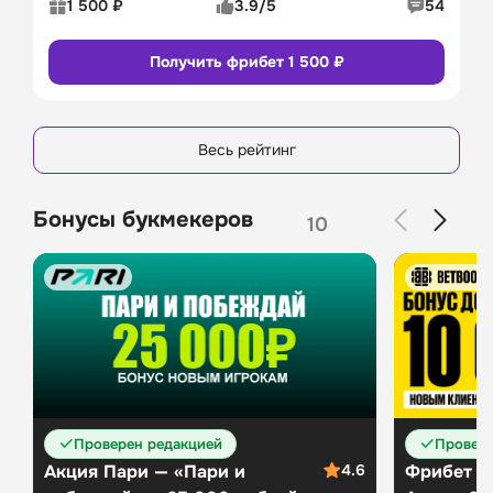
1 500 ₽
3.9/5
54
Бонусы и акции
4/5
Рейтинг 
5/5
Получить фрибет 1 500 ₽
пользователей
Промокод
Бонусы
Коэффициенты
3/5
8
Линия в прематче
3/5
Линия в лайве
Сайт
Приложение
4/5
Весь рейтинг
Удобство платежей
4/5
Служба поддержки
4/5
Бонусы букмекеров
10
Бонусы и акции
4/5
Промокод
Бонусы
13
Сайт
Приложение
Проверен редакцией
Провере
Акция Пари — «Пари и
4.6
Фрибет Б