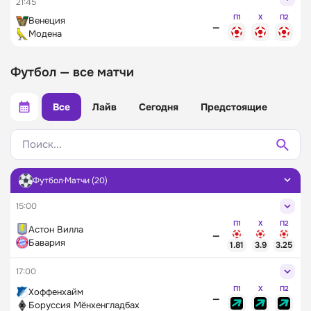
21:45
П1
X
П2
Венеция
—
Модена
Футбол — все матчи
Все
Лайв
Сегодня
Предстоящие
Поиск...
Футбол
Матчи (20)
15:00
П1
X
П2
Астон Вилла
—
Бавария
1.81
3.9
3.25
17:00
П1
X
П2
Хоффенхайм
—
Боруссия Мёнхенгладбах