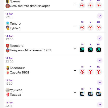
П1
X
П2
Тренто
—
Оспиталитто Франчакорта
14 Авг
22:00
П1
X
П2
Пинето
—
Губбио
14 Авг
22:00
П1
X
П2
Гроссето
—
Гвидония Монтечелио 1937
14 Авг
22:00
П1
X
П2
Казертана
—
Савойя 1908
15 Авг
19:30
П1
X
П2
Удинезе
—
Падова
15 Авг
22:15