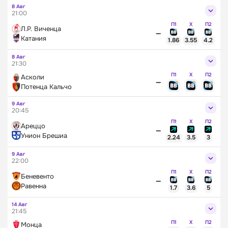
Чемпионат мира
8 Авг
21:00
Суперлига России
П1
X
П2
Л.Р. Виченца
Чемпионат Европы
—
Катания
1.86
3.55
4.2
Киберспорт
IEM Cologne
8 Авг
21:30
The International
П1
X
П2
Асколи
Esports World Cup Counter Strike
—
Потенца Кальчо
9 Авг
20:45
П1
X
П2
Ареццо
—
Унион Брешиа
2.24
3.5
3
9 Авг
22:00
П1
X
П2
Беневенто
—
Равенна
1.7
3.6
5
14 Авг
21:45
П1
X
П2
Монца