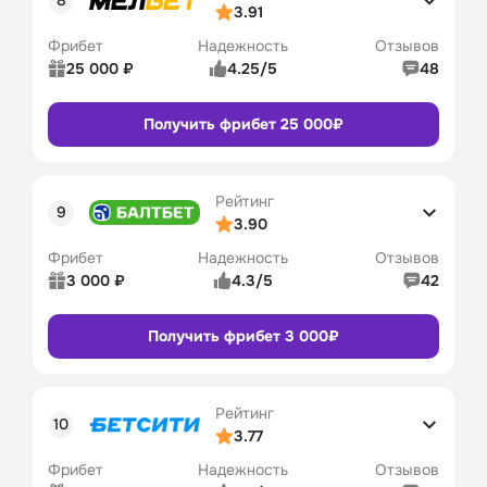
3.91
Удобство платежей
4/5
Фрибет
Надежность
Отзывов
Служба поддержки
4/5
25 000 ₽
4.25/5
48
Бонусы и акции
4/5
Рейтинг 
5/5
Получить фрибет 25 000₽
пользователей
Промокод
Бонусы
Коэффициенты
4/5
15
Линия в прематче
4/5
Рейтинг
Линия в лайве
Сайт
Приложение
3/5
3.90
Удобство платежей
4/5
Фрибет
Надежность
Отзывов
Служба поддержки
4/5
3 000 ₽
4.3/5
42
Бонусы и акции
4/5
Рейтинг 
5/5
Получить фрибет 3 000₽
пользователей
Промокод
Бонусы
Коэффициенты
4/5
16
Линия в прематче
4/5
Рейтинг
Линия в лайве
Сайт
Приложение
3/5
3.77
Удобство платежей
4/5
Фрибет
Надежность
Отзывов
Служба поддержки
4/5