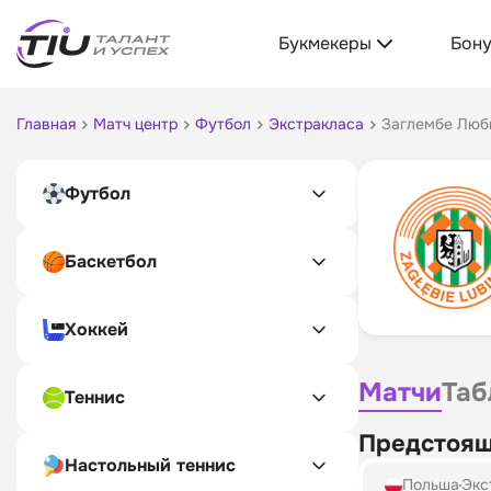
Букмекеры
Бон
Главная
Матч центр
Футбол
Экстракласа
Заглембе Люб
Футбол
Баскетбол
Хоккей
Матчи
Таб
Теннис
Предстоящ
Настольный теннис
Польша
Экс