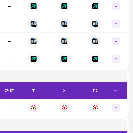
—
—
—
—
СЧЁТ
П1
X
П2
—