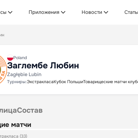
усы
Приложения
Новости
Стать
ин
Poland
Заглембе Любин
Zagłębie Lubin
Турниры:
Экстракласа
Кубок Польши
Товарищеские матчи клуб
лица
Состав
ие матчи
тракласа (33)