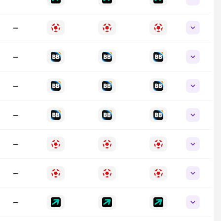
—
—
—
—
—
—
—