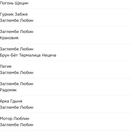
Погонь Щецин
Гурник Забже
Заглембе Любин
Заглембе Любин
Краковия
Заглембе Любин
Брук-Бе́т Термалица Нецеча
Легия
Заглембе Любин
Заглембе Любин
Радомяк
Арка Гдыня
Заглембе Любин
Мотор Люблин
Заглембе Любин