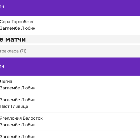
ТЧ
Сера Тарнобжег
Заглембе Любин
е матчи
тракласа (71)
ТЧ
Легия
Заглембе Любин
Заглембе Любин
Пяст Гливице
Ягеллония Белосток
Заглембе Любин
Заглембе Любин