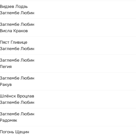
Видзев Лодзь
Заглембе Любин
Заглембе Любин
Висла Краков
Пяст Гливице
Заглембе Любин
Заглембе Любин
Легия
Заглембе Любин
Ракув
Шлёнск Вроцлав
Заглембе Любин
Заглембе Любин
Радомяк
Погонь Щецин