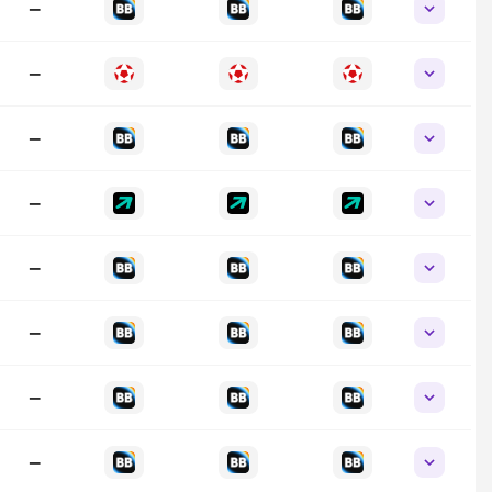
—
—
—
—
—
—
—
—