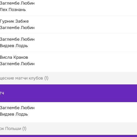
Заглембе Любин
Лех Познань
Гурник Забже
Заглембе Любин
Заглембе Любин
Видзев Лодзь
Висла Краков
Заглембе Любин
еские матчи клубов (1)
ТЧ
Заглембе Любин
Видзев Лодзь
ок Польши (1)