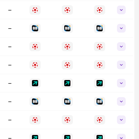
—
—
—
—
—
—
—
—