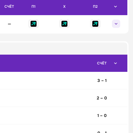
СЧЁТ
П1
X
П2
—
СЧЁТ
3 – 1
2 – 0
1 – 0
0 – 1