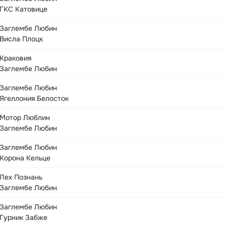
ГКС Катовице
Заглембе Любин
Висла Плоцк
Краковия
Заглембе Любин
Заглембе Любин
Ягеллония Белосток
Мотор Люблин
Заглембе Любин
Заглембе Любин
Корона Кельце
Лех Познань
Заглембе Любин
Заглембе Любин
Гурник Забже