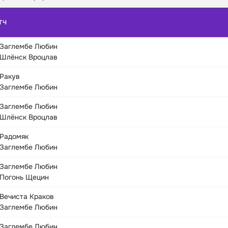
ТЧ
Заглембе Любин
Шлёнск Вроцлав
Ракув
Заглембе Любин
Заглембе Любин
Шлёнск Вроцлав
Радомяк
Заглембе Любин
Заглембе Любин
Погонь Щецин
Вечиста Краков
Заглембе Любин
Заглембе Любин