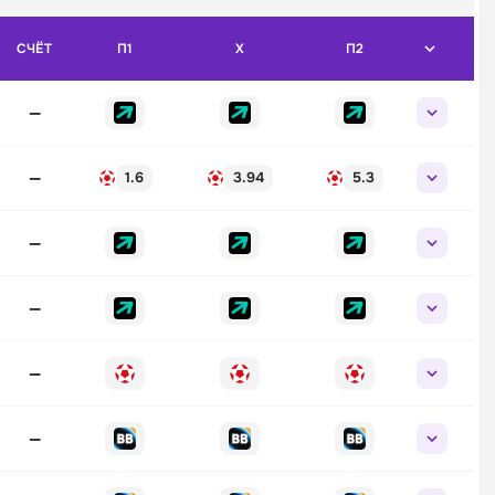
СЧЁТ
П1
X
П2
—
—
1.6
3.94
5.3
—
—
—
—