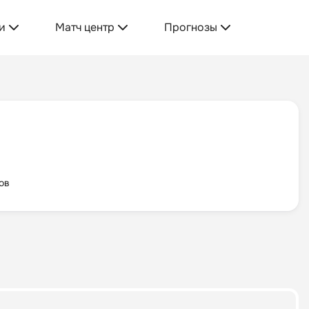
и
Матч центр
Прогнозы
ов