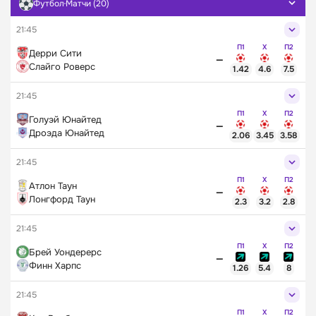
Футбол
Матчи (20)
21:45
П1
X
П2
Дерри Сити
—
Слайго Роверс
1.42
4.6
7.5
21:45
П1
X
П2
Голуэй Юнайтед
—
Дроэда Юнайтед
2.06
3.45
3.58
21:45
П1
X
П2
Атлон Таун
—
Лонгфорд Таун
2.3
3.2
2.8
21:45
П1
X
П2
Брей Уондерерс
—
Финн Харпс
1.26
5.4
8
21:45
П1
X
П2