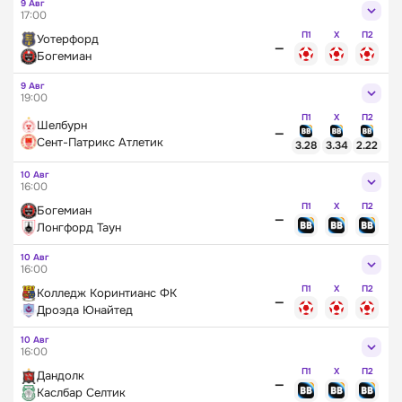
9 Авг
17:00
П1
X
П2
Уотерфорд
—
Богемиан
9 Авг
19:00
П1
X
П2
Шелбурн
—
Сент-Патрикс Атлетик
3.28
3.34
2.22
10 Авг
16:00
П1
X
П2
Богемиан
—
Лонгфорд Таун
10 Авг
16:00
П1
X
П2
Колледж Коринтианс ФК
—
Дроэда Юнайтед
10 Авг
16:00
П1
X
П2
Дандолк
—
Каслбар Селтик