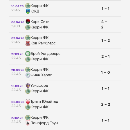
Керри ФК
10.04.26
1 – 1
21:45
ЮКД
Корк Сити
4 –
06.04.26
19:00
Керри ФК
2
Керри ФК
03.04.26
1 – 2
21:45
Ков Рамблерс
Брей Уондерерс
27.03.26
2 – 1
22:45
Керри ФК
Керри ФК
20.03.26
1 – 0
22:45
Финн Харпс
Уэксфорд
13.03.26
1 – 1
22:45
Керри ФК
Трити Юнайтед
06.03.26
2 – 2
22:45
Керри ФК
Керри ФК
27.02.26
1 – 1
22:45
Лонгфорд Таун