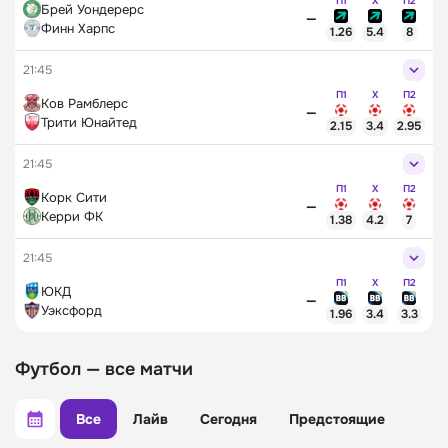
П1
X
П2
Брей Уондерерс
—
Финн Харпс
1.26
5.4
8
21:45
П1
X
П2
Ков Рамблерс
—
Трити Юнайтед
2.15
3.4
2.95
21:45
П1
X
П2
Корк Сити
—
Керри ФК
1.38
4.2
7
21:45
П1
X
П2
ЮКД
—
Уэксфорд
1.96
3.4
3.3
Футбол — все матчи
Все
Лайв
Сегодня
Предстоящие