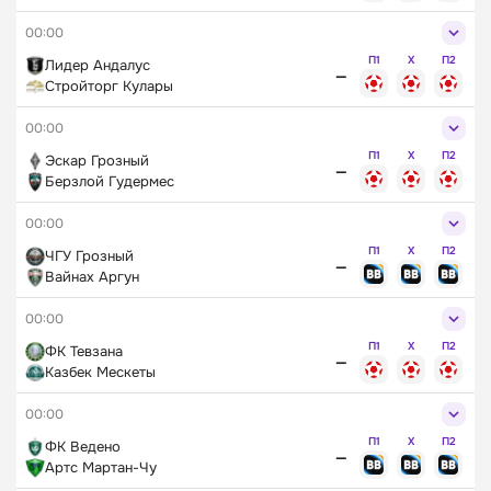
00:00
П1
X
П2
Лидер Андалус
—
Стройторг Кулары
00:00
П1
X
П2
Эскар Грозный
—
Берзлой Гудермес
00:00
П1
X
П2
ЧГУ Грозный
—
Вайнах Аргун
00:00
П1
X
П2
ФК Тевзана
—
Казбек Мескеты
00:00
П1
X
П2
ФК Ведено
—
Артс Мартан-Чу