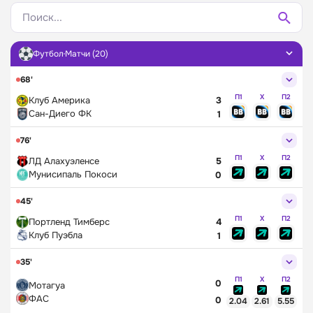
Поиск...
Футбол
Матчи (20)
68'
П1
X
П2
3
Клуб Америка
Сан-Диего ФК
1
76'
П1
X
П2
5
ЛД Алахуэленсе
Мунисипаль Покоси
0
45'
П1
X
П2
4
Портленд Тимберс
Клуб Пуэбла
1
35'
П1
X
П2
0
Мотагуа
ФАС
0
2.04
2.61
5.55