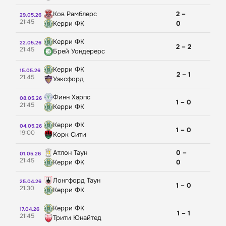
Ков Рамблерс
2 –
29.05.26
21:45
Керри ФК
0
Керри ФК
22.05.26
2 – 2
21:45
Брей Уондерерс
Керри ФК
15.05.26
2 – 1
21:45
Уэксфорд
Финн Харпс
08.05.26
1 – 0
21:45
Керри ФК
Керри ФК
04.05.26
1 – 0
19:00
Корк Сити
Атлон Таун
0 –
01.05.26
21:45
Керри ФК
0
Лонгфорд Таун
25.04.26
1 – 0
21:30
Керри ФК
Керри ФК
17.04.26
1 – 1
21:45
Трити Юнайтед