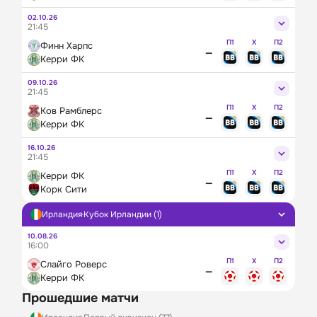
Чемпионат мира
02.10.26
Суперлига России
21:45
Чемпионат Европы
П1
X
П2
Финн Харпс
—
Киберспорт
Керри ФК
IEM Cologne
09.10.26
The International
21:45
Esports World Cup Counter Strike
П1
X
П2
Ков Рамблерс
—
Керри ФК
16.10.26
21:45
П1
X
П2
Керри ФК
—
Корк Сити
Ирландия
Кубок Ирландии (1)
10.08.26
16:00
П1
X
П2
Слайго Роверс
—
Керри ФК
Прошедшие матчи