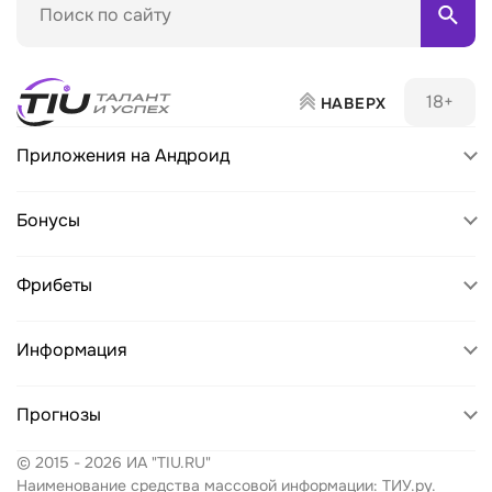
Поиск по матч-центру
18+
НАВЕРХ
Приложения на Андроид
Пари
Бонусы
БетБум
Pari
Фрибеты
Леон
BetBoom
Лига Ставок
Пари
Информация
Leon
Мелбет
БетБум
Winline
Политика конфиденциальности
Прогнозы
Бетсити
Леон
Fonbet
Политика cookies
Марафон
© 2015 - 2026 ИА "TIU.RU"
Винлайн
Прогнозы на спорт
Марафон
Пользовательское соглашение
Наименование средства массовой информации: ТИУ.ру.