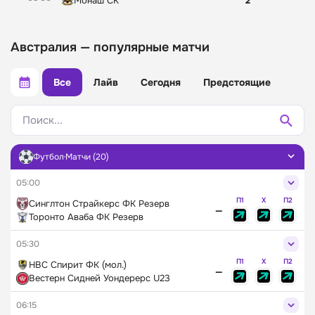
Монаш СК
2
Австралия — популярные матчи
Все
Лайв
Сегодня
Предстоящие
Поиск...
Футбол
Матчи (20)
05:00
П1
X
П2
Синглтон Страйкерс ФК Резерв
—
Торонто Аваба ФК Резерв
05:30
П1
X
П2
НВС Спирит ФК (мол.)
—
Вестерн Сидней Уондерерс U23
06:15