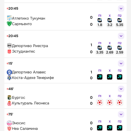
20:45
П1
X
П2
0
Атлетико Тукуман
Сармьенто
0
1.8
3.2
5.35
20:45
П1
X
П2
1
Депортиво Риестра
Эстудиантес
0
3.35
2.69
2.59
15'
П1
X
П2
1
Депортиво Алавес
Коста-Адехе Тенерифе
0
46'
П1
X
П2
0
Бургос
Культураль Леонеса
0
75'
П1
X
П2
0
Эносис
Неа Саламина
0