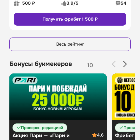
1 500 ₽
3.9/5
54
Бонусы и акции
4/5
Рейтинг 
5/5
Получить фрибет 1 500 ₽
пользователей
Промокод
Бонусы
Коэффициенты
3/5
8
Линия в прематче
3/5
Линия в лайве
Сайт
Приложение
4/5
Весь рейтинг
Удобство платежей
4/5
Служба поддержки
4/5
Бонусы букмекеров
10
Бонусы и акции
4/5
Промокод
Бонусы
13
Сайт
Приложение
Проверен редакцией
Провере
Акция Пари — «Пари и
4.6
Фрибет Б