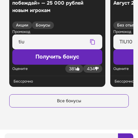
побеждай» — 25 000 рублей
Август 20
новым игрокам
Акции
Бонусы
Без отыгр
Промокод
Промокод
Получить бонус
П
381
434
Оцените
Оцените
Бессрочно
Бессрочно
Все бонусы