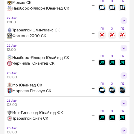
П1
X
П2
Монаш СК
—
Ньюборо-Яллорн Юнайтед СК
22 Авг
12:00
П1
X
П2
Траралгон Олимпианс СК
—
Фалконс 2000 СК
22 Авг
12:00
П1
X
П2
Ньюборо-Яллорн Юнайтед СК
—
Черчилль Юнайтед СК
23 Авг
08:00
П1
X
П2
Мо Юнайтед СК
—
Морвелл Пегасус СК
23 Авг
08:00
П1
X
П2
Ист-Гипсленд Юнайтед ФК
—
Траралгон Сити СК
23 Авг
08:00