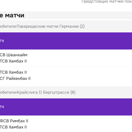
Предстоящих матчей пока
е матчи
юбители
Товарищеские матчи Германии (2)
ТЧ
СВ Шванхайм
ТСВ Хамбах II
ТСВ Хамбах II
СГ Райхенбах II
юбители
Крайслига D Бергштрассе (8)
ТЧ
ФСВ Римбах II
ТСВ Хамбах II