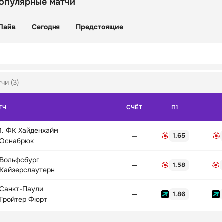
популярные матчи
Лайв
Сегодня
Предстоящие
чи (3)
ТЧ
СЧЁТ
П1
1. ФК Хайденхайм
—
1.65
Оснабрюк
Вольфсбург
—
1.58
Кайзерслаутерн
Санкт-Паули
—
1.86
Гройтер Фюрт