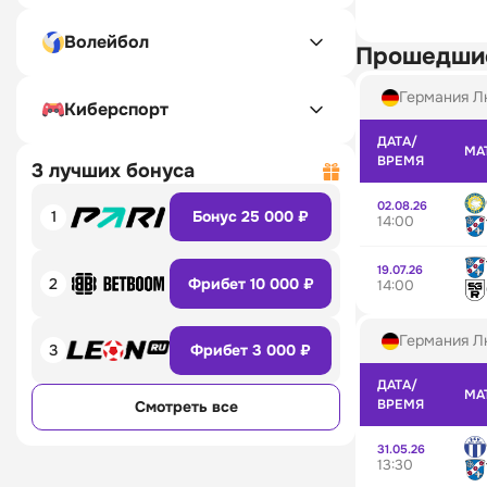
Волейбол
Прошедши
Германия Л
Киберспорт
ДАТА/
МА
ВРЕМЯ
3 лучших бонуса
02.08.26
1
Бонус 25 000 ₽
14:00
19.07.26
2
Фрибет 10 000 ₽
14:00
Германия Л
3
Фрибет 3 000 ₽
ДАТА/
МА
ВРЕМЯ
Смотреть все
31.05.26
13:30