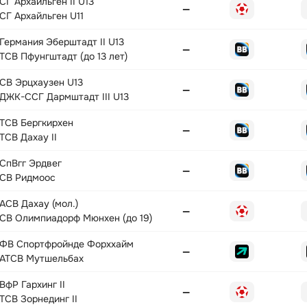
СГ Архайльген II U13
—
СГ Архайльген U11
Германия Эберштадт II U13
—
ТСВ Пфунгштадт (до 13 лет)
СВ Эрцхаузен U13
—
ДЖК-ССГ Дармштадт III U13
ТСВ Бергкирхен
—
ТСВ Дахау II
СпВгг Эрдвег
—
СВ Ридмоос
АСВ Дахау (мол.)
—
СВ Олимпиадорф Мюнхен (до 19)
ФВ Спортфройнде Форххайм
—
АТСВ Мутшельбах
ВфР Гархинг II
—
ТСВ Зорнединг II