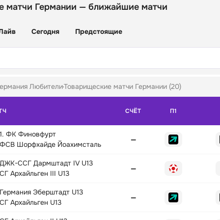
е матчи Германии — ближайшие матчи
Лайв
Сегодня
Предстоящие
ермания Любители
Товарищеские матчи Германии (20)
ТЧ
СЧЁТ
П1
1. ФК Финовфурт
—
ФСВ Шорфхайде Йоахимсталь
ДЖК-ССГ Дармштадт IV U13
—
СГ Архайльген III U13
Германия Эберштадт U13
—
СГ Архайльген U13