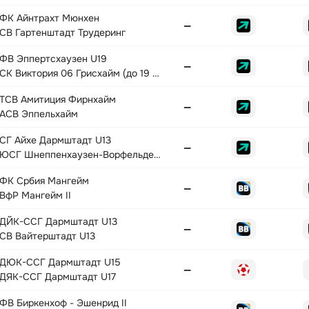
ФК Айнтрахт Мюнхен
—
СВ Гартенштадт Трудеринг
ФВ Эппертсхаузен U19
—
СК Виктория 06 Грисхайм (до 19 лет)
ТСВ Амитиция Фирнхайм
—
АСВ Эппельхайм
СГ Айхе Дармштадт U13
—
ЮСГ Шнеппенхаузен-Ворфельден U13
ФК Србия Мангейм
—
ВфР Мангейм II
ДЙК-ССГ Дармштадт U13
—
СВ Вайтерштадт U13
ДЮК-ССГ Дармштадт U15
—
ДЯК-ССГ Дармштадт U17
ФВ Биркенхоф - Эшенрид II