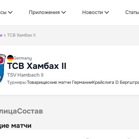
усы
Приложения
Новости
Стать
и
ТСВ Хамбах II
Germany
ТСВ Хамбах II
TSV Hambach II
Турниры:
Товарищеские матчи Германии
Крайслига D Бергштр
лица
Состав
ие матчи