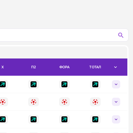
X
П2
ФОРА
ТОТАЛ