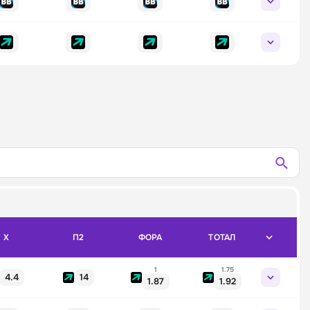
X
П2
ФОРА
ТОТАЛ
1
1.75
4.4
14
1.87
1.92