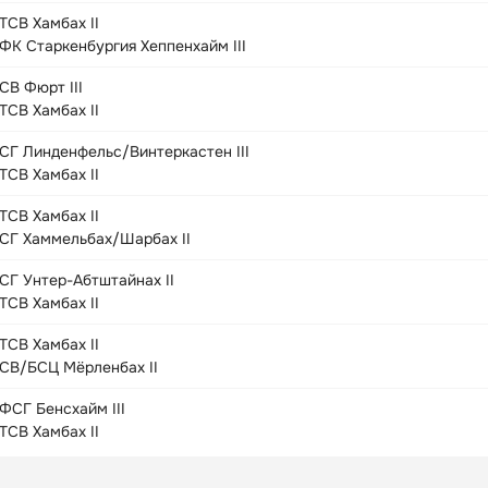
ТСВ Хамбах II
ФК Старкенбургия Хеппенхайм III
СВ Фюрт III
ТСВ Хамбах II
СГ Линденфельс/Винтеркастен III
ТСВ Хамбах II
ТСВ Хамбах II
СГ Хаммельбах/Шарбах II
СГ Унтер-Абтштайнах II
ТСВ Хамбах II
ТСВ Хамбах II
СВ/БСЦ Мёрленбах II
ФСГ Бенсхайм III
ТСВ Хамбах II