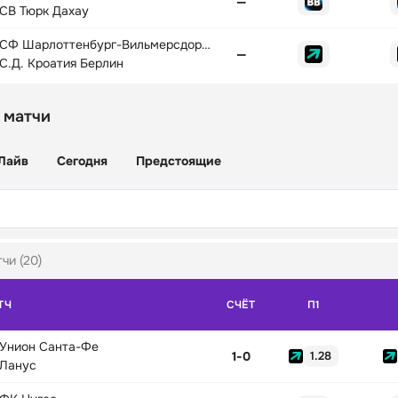
—
СВ Тюрк Дахау
СФ Шарлоттенбург-Вильмерсдорф 03
—
С.Д. Кроатия Берлин
 матчи
Лайв
Сегодня
Предстоящие
чи (20)
ТЧ
СЧЁТ
П1
Унион Санта-Фе
1
-
0
1.28
Ланус