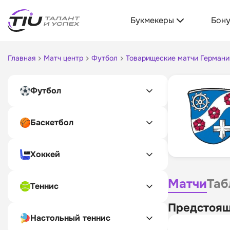
Букмекеры
Бон
Главная
Матч центр
Футбол
Товарищеские матчи Германи
Футбол
Баскетбол
Хоккей
Матчи
Таб
Теннис
Предстоящ
Настольный теннис