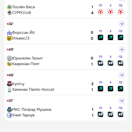
П1
X
П2
1
Тоолён Веса
СУМУ/соб
4
32'
П1
X
П2
0
Форссан ЙК
Ильвес/3
0
45'
П1
X
П2
0
Юрккялян Тюкит
Кааринан Поят
1
46'
П1
X
П2
2
Култсу
Хаминан Палло-Киссат
1
37'
П1
X
П2
1
МКС Попрад Мушина
Уния Тарнув
1