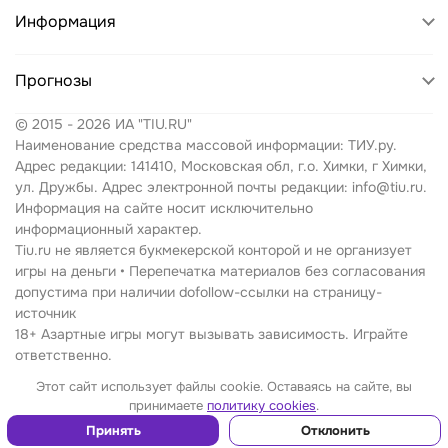
Лига Ставок
Пари
Информация
Leon
Мелбет
БетБум
Winline
Политика конфиденциальности
Прогнозы
Бетсити
Леон
Fonbet
Политика cookies
Марафон
© 2015 - 2026 ИА "TIU.RU"
Винлайн
Прогнозы на спорт
Марафон
Пользовательское соглашение
Наименование средства массовой информации: ТИУ.ру.
Фонбет
Фонбет
Футбол
Адрес редакции: 141410, Московская обл, г.о. Химки, г Химки,
Betcity
Согласие на обработку персональных данных
ул. Дружбы. Адрес электронной почты редакции: info@tiu.ru.
Винлайн
Марафон
Хоккей
Информация на сайте носит исключительно
Melbet
Контакты
информационный характер.
Бетсити
Баскетбол
Tiu.ru не является букмекерской конторой и не организует
Лига Ставок
Вакансии
игры на деньги • Перепечатка материалов без согласования
Мелбет
Теннис
допустима при наличии dofollow-ссылки на страницу-
Olimpbet
Блог
источник
Лига ставок
Настольный теннис
18+ Азартные игры могут вызывать зависимость. Играйте
Архив
ответственно.
Олимпбет
Волейбол
TIU в соцсетях:
Новости
Этот сайт использует файлы cookie. Оставаясь на сайте, вы
Киберспорт
принимаете
политику cookies
.
Карта сайта
Принять
Отклонить
Бонус 25 000 ₽
Фрибет 10 000 ₽
РПЛ