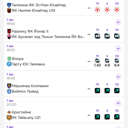
П1
X
П2
Таллинна ФК ЭстХам Юнайтед
—
ФК Нымме Юнайтед U19
7 Авг
19:00
П1
X
П2
Раазику ФК Йокер II
—
ЙК Арсенал энд Пыхья-Таллинна ЙК Вольта
7 Авг
19:00
П1
X
П2
Флора
—
Тарту ЮК Таммека
1.42
4.8
6.4
7 Авг
19:45
П1
X
П2
Мярьямаа Компании
—
Виймси Лывид
7 Авг
20:00
П1
X
П2
Кристийне
—
ЯК Табасалу U21
7 Авг