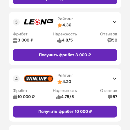
Коэффициенты
5/5
22
Линия в прематче
4/5
Рейтинг
Линия в лайве
Сайт
Приложение
5/5
4.36
Удобство платежей
4/5
Фрибет
Надежность
Отзывов
Служба поддержки
4/5
3 000 ₽
4.8/5
50
Бонусы и акции
5/5
Рейтинг 
5/5
Получить фрибет 3 000 ₽
пользователей
Промокод
Бонусы
Коэффициенты
5/5
42
Линия в прематче
5/5
Рейтинг
Линия в лайве
Сайт
Приложение
3/5
4.20
Удобство платежей
4/5
Фрибет
Надежность
Отзывов
Служба поддержки
5/5
10 000 ₽
4.75/5
57
Бонусы и акции
4/5
Рейтинг 
5/5
Получить фрибет 10 000 ₽
пользователей
Промокод
Бонусы
Коэффициенты
4/5
34
Линия в прематче
4/5