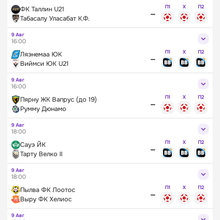
П1
X
П2
ФК Таллин U21
—
Табасалу Уласабат К.Ф.
9 Авг
16:00
П1
X
П2
Ляэнемаа ЮК
—
Виймси ЮК U21
9 Авг
16:00
П1
X
П2
Пярну ЖК Вапрус (до 19)
—
Румму Дюнамо
9 Авг
18:00
П1
X
П2
Сауэ ЙК
—
Тарту Велко II
9 Авг
18:00
П1
X
П2
Пылва ФК Лоотос
—
Выру ФК Хелиос
9 Авг