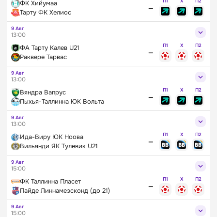
П1
X
П2
ФК Хийумаа
—
Тарту ФК Хелиос
9 Авг
13:00
П1
X
П2
ФА Тарту Калев U21
—
Раквере Тарвас
9 Авг
13:00
П1
X
П2
Вяндра Вапрус
—
Пыхья-Таллинна ЮК Вольта
9 Авг
13:00
П1
X
П2
Ида-Виру ЮК Ноова
—
Вильянди ЯК Тулевик U21
9 Авг
15:00
П1
X
П2
ФК Таллинна Пласет
—
Пайде Линнамеэсконд (до 21)
9 Авг
15:00