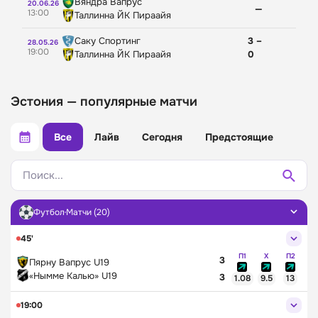
Вяндра Вапрус
20.06.26
—
Чемпионат мира
13:00
Таллинна ЙК Пираайя
Суперлига России
Саку Спортинг
3 –
Чемпионат Европы
28.05.26
19:00
Таллинна ЙК Пираайя
0
Киберспорт
IEM Cologne
The International
Эстония — популярные матчи
Esports World Cup Counter Strike
Все
Лайв
Сегодня
Предстоящие
Поиск...
Футбол
Матчи (20)
45'
П1
X
П2
3
Пярну Вапрус U19
«Нымме Калью» U19
3
1.08
9.5
13
19:00