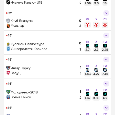
«Нымме Калью» U19
2
1.08
9.5
13
52'
П1
X
П2
0
Клуб Янапума
Мельгар
3
45'
П1
X
П2
0
Куопион Паллосеура
Университатя Крайова
1
3.7
2.7
2.25
45'
П1
X
П2
1
Интер Турку
Вадуц
1
1.43
4.27
7.45
46'
П1
X
П2
1
Молодечно-2018
Волна Пинск
2
1.62
3.98
4.2
46'
П1
X
П2