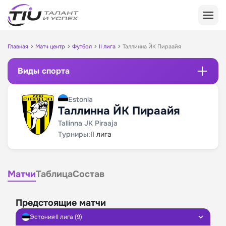
Главная
Матч центр
Футбол
II лига
Таллинна ЙК Пираайя
Популярные БК
Виды спорта
Пари
По букмекеру
БетБум
Леон
Pari
Estonia
Приложения для Android
Винлайн
BetBoom
Таллинна ЙК Пираайя
Фонбет
Leon
Пари
Tallinna JK Piraaja
Виды спорта
Марафон
Winline
БетБум
Турниры:
II лига
Бетсити
Fonbet
Леон
Баскетбол
Статьи о БК
Мелбет
Лига Ставок
Винлайн
Киберспорт
Winline
Лига Ставок
Марафон
Фонбет
Теннис
Матчи
Таблица
Состав
База знаний
По видам спорта
Олимпбет
Бет-М
Марафон
Хоккей
Виды ставок
Тенниси
Baltbet
Бетсити
Футбол
Футбол
Футбол
По видам спорта
Основы ставок
Балтбет
Melbet
Мелбет
Хоккей
Предстоящие матчи
Евролига
Сервисы
Бет-М
Olimpbet
Лига Ставок
Баскетбол
Футбол
Эстония
II лига (9)
Виды спорта
Кубок России
Беттери
Tennisi
Олимпбет
Теннис
Хоккей