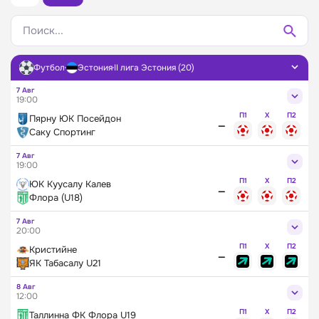
Поиск...
Футбол
Эстония
II лига Эстония (20)
7 Авг
19:00
П1
X
П2
Пярну ЮК Посейдон
—
Саку Спортинг
7 Авг
19:00
П1
X
П2
ЮК Куусалу Калев
—
Флора (U18)
7 Авг
20:00
П1
X
П2
Кристийне
—
ЯК Табасалу U21
8 Авг
12:00
П1
X
П2
Таллинна ФК Флора U19