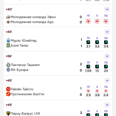
40'
П1
X
П2
0
Молодежная команда Эфон
Молодежная команда Адо
0
45'
П1
X
П2
1
Мурас Юнайтед
Азия Талас
1
2.1
3.2
3.5
56'
П1
X
П2
2
Пахтакор Ташкент
ФК Бухара
0
1.04
13
23
45'
П1
X
П2
1
Тёёлён Тайсто
Пуотинкюлян Валтти
0
2.5
3.6
2.4
45'
П1
X
П2
3
Пярну Вапрус U19