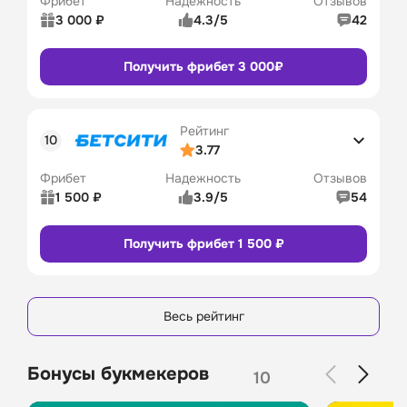
Фрибет
Надежность
Отзывов
Служба поддержки
4/5
3 000 ₽
4.3/5
42
Бонусы и акции
4/5
Рейтинг 
5/5
Получить фрибет 3 000₽
пользователей
Промокод
Бонусы
Коэффициенты
4/5
16
Линия в прематче
4/5
Рейтинг
Линия в лайве
Сайт
Приложение
3/5
3.77
Удобство платежей
4/5
Фрибет
Надежность
Отзывов
Служба поддержки
4/5
1 500 ₽
3.9/5
54
Бонусы и акции
4/5
Рейтинг 
5/5
Получить фрибет 1 500 ₽
пользователей
Промокод
Бонусы
Коэффициенты
3/5
8
Линия в прематче
3/5
Линия в лайве
Сайт
Приложение
4/5
Весь рейтинг
Удобство платежей
4/5
Служба поддержки
4/5
Бонусы букмекеров
10
Бонусы и акции
4/5