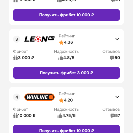
Бонусы и акции
5/5
Рейтинг 
5/5
Получить фрибет 10 000 ₽
пользователей
Промокод
Бонусы
Коэффициенты
5/5
22
Линия в прематче
4/5
Рейтинг
Линия в лайве
Сайт
Приложение
5/5
4.36
Удобство платежей
4/5
Фрибет
Надежность
Отзывов
Служба поддержки
4/5
3 000 ₽
4.8/5
50
Бонусы и акции
5/5
Рейтинг 
5/5
Получить фрибет 3 000 ₽
пользователей
Промокод
Бонусы
Коэффициенты
5/5
42
Линия в прематче
5/5
Рейтинг
Линия в лайве
Сайт
Приложение
3/5
4.20
Удобство платежей
4/5
Фрибет
Надежность
Отзывов
Служба поддержки
5/5
10 000 ₽
4.75/5
57
Бонусы и акции
4/5
Рейтинг 
5/5
Получить фрибет 10 000 ₽
пользователей
Промокод
Бонусы