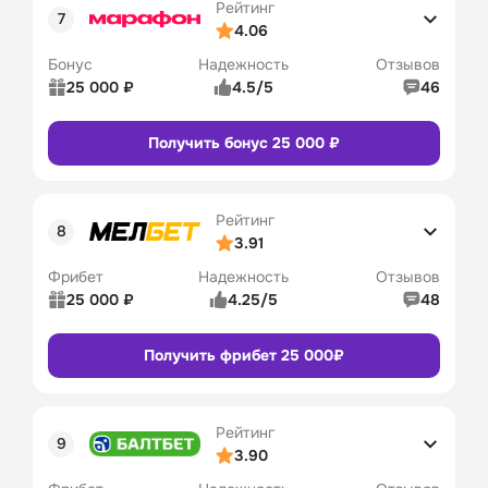
Рейтинг
Сайт
Приложение
Линия в лайве
4/5
4.06
Удобство платежей
4/5
Бонус
Надежность
Отзывов
Служба поддержки
4/5
25 000 ₽
4.5/5
46
Бонусы и акции
5/5
Рейтинг 
5/5
Получить бонус 25 000 ₽
пользователей
Бонусы
17
Коэффициенты
4/5
Сайт
Приложение
Линия в прематче
4/5
Рейтинг
Линия в лайве
4/5
3.91
Удобство платежей
4/5
Фрибет
Надежность
Отзывов
Служба поддержки
4/5
25 000 ₽
4.25/5
48
Бонусы и акции
4/5
Рейтинг 
5/5
Получить фрибет 25 000₽
пользователей
Промокод
Бонусы
Коэффициенты
4/5
15
Линия в прематче
4/5
Рейтинг
Линия в лайве
Сайт
Приложение
3/5
3.90
Удобство платежей
4/5