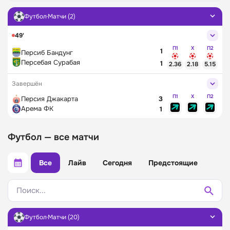
Футбол
Матчи (2)
49'
П1
X
П2
1
Персиб Бандунг
Персебая Сурабая
1
2.36
2.18
5.15
Завершён
П1
X
П2
3
Персия Джакарта
Арема ФК
1
Футбол — все матчи
Все
Лайв
Сегодня
Предстоящие
Поиск...
Футбол
Матчи (20)