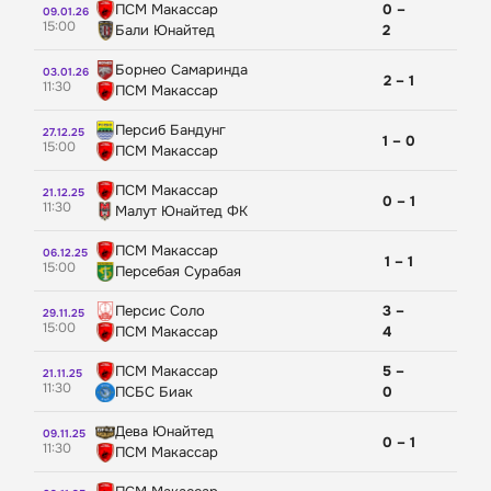
ПСМ Макассар
0 –
09.01.26
15:00
Бали Юнайтед
2
Борнео Самаринда
03.01.26
2 – 1
11:30
ПСМ Макассар
Персиб Бандунг
27.12.25
1 – 0
15:00
ПСМ Макассар
ПСМ Макассар
21.12.25
0 – 1
11:30
Малут Юнайтед ФК
ПСМ Макассар
06.12.25
1 – 1
15:00
Персебая Сурабая
Персис Соло
3 –
29.11.25
15:00
ПСМ Макассар
4
ПСМ Макассар
5 –
21.11.25
11:30
ПСБС Биак
0
Дева Юнайтед
09.11.25
0 – 1
11:30
ПСМ Макассар