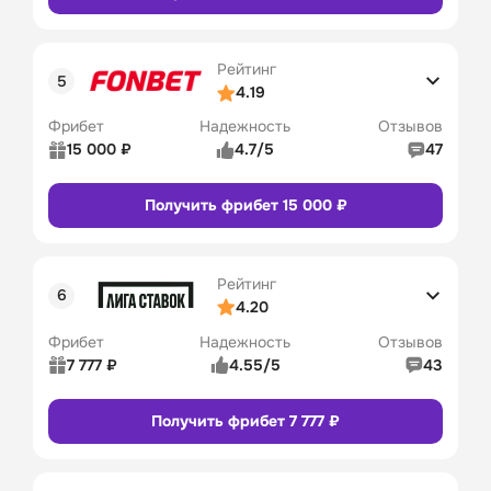
Коэффициенты
4/5
34
Линия в прематче
4/5
Рейтинг
Линия в лайве
Сайт
Приложение
4/5
4.19
Удобство платежей
4/5
Фрибет
Надежность
Отзывов
Служба поддержки
4/5
15 000 ₽
4.7/5
47
Бонусы и акции
5/5
Рейтинг 
5/5
Получить фрибет 15 000 ₽
пользователей
Промокод
Бонусы
Коэффициенты
4/5
10
Линия в прематче
4/5
Рейтинг
Линия в лайве
Сайт
Приложение
4/5
4.20
Удобство платежей
4/5
Фрибет
Надежность
Отзывов
Служба поддержки
5/5
7 777 ₽
4.55/5
43
Бонусы и акции
4/5
Рейтинг 
5/5
Получить фрибет 7 777 ₽
пользователей
Промокод
Бонусы
Коэффициенты
4/5
10
Линия в прематче
4/5