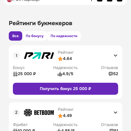
Рейтинги букмекеров
Все
По бонусу
По надежности
Рейтинг
4.64
Бонус
Надежность
Отзывов
25 000 ₽
4.9/5
52
Рейтинг 
5/5
Получить бонус 25 000 ₽
пользователей
Коэффициенты
5/5
Линия в прематче
4/5
Рейтинг
Линия в лайве
5/5
4.49
Удобство платежей
4/5
Фрибет
Надежность
Отзывов
Служба поддержки
5/5
10 000 ₽
4.85/5
51