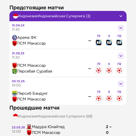
Лига Чемпионов
Зенит
Betcity
Тенниси
Теннис
Настольный теннис
Баскетбол
Предстоящие матчи
Лига Европы
Спортбет
Bettery
Балтбет
Футбол
Волейбол
Теннис
Индонезия
Индонезийская Суперлига (3)
24bet
Zenit
Беттери
Киберспорт
Настольный теннис
Рейтинги
Футбол
Спортбет
Зенит
Волейбол
15.09.24
11:30
Прочие категории
Лучшие букмекеры
РПЛ
24bet
Киберспорт
П1
X
П2
Арема ФК
Приложения для iOS
Футбол
Легальные букмекерские конторы
Фрибеты
Лига чемпионов
—
ПСМ Макассар
Российские букмекеры
Фрибеты без депозита
АПЛ
РПЛ
Leon
БК с мобильным приложением
Фрибет без отыгрыша
Серия А
Лига чемпионов
Zenit
31.08.25
11:30
Надежные букмекеры
Промокод без отыгрыша
Ла Лига
АПЛ
Лига Ставок
П1
X
П2
ПСМ Макассар
БК с гостевым демосчетом
Бонус за регистрацию без отыгрыша
Бундеслига
Серия А
Марафон
—
Персебая Сурабая
БК с большими коэффициентами
Фрибеты сегодня
Лига Европы
Ла Лига
Melbet
БК с минимальными депозитами
Лучшие фрибеты
Лига конференций
Бундеслига
Pari
05.10.25
15:00
Букмекеры для ставок на американский футбол
Фрибет новым игрокам
Лига наций
Лига Европы
Tennisi
П1
X
П2
Персиб Бандунг
Букмекеры для ставок на бейсбол
Новые БК с фрибетом
Суперкубок УЕФА
Лига конференций
Fonbet
—
ПСМ Макассар
Хоккей
Хоккей
Букмекеры для ставок на гольф
Фрибет 3000
Betcity
Прошедшие матчи
Букмекеры для ставок на автогонки
Акции букмекерских контор при регистрации
КХЛ
КХЛ
BetBoom
Букмекеры для ставок на чемпионаты мира и Европы
Промокоды букмекеров
НХЛ
НХЛ
Bettery
Индонезия
Индонезийская Суперлига (68)
Букмекеры для ставок на дартс
Бездепозитные бонусы за регистрацию
АХЛ
АХЛ
Olimpbet
Мадура Юнайтед
2 –
23.05.26
Баскетбол
Баскетбол
Букмекеры для ставок на скачки
Бездепозитные бонусы букмекеров
Winline
12:00
ПСМ Макассар
0