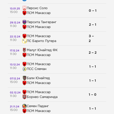
Персис Соло
13.01.25
0 – 1
15:00
ПСМ Макассар
Персита Тангеранг
29.12.24
2 – 1
11:30
ПСМ Макассар
ПСМ Макассар
3 –
22.12.24
11:30
ПС Барито Путера
2
Малут Юнайтед ФК
17.12.24
2 – 2
11:30
ПСМ Макассар
ПСМ Макассар
13.12.24
1 – 1
11:30
ПСС Слеман
Бали Юнайтед
07.12.24
1 – 1
15:00
ПСМ Макассар
ПСМ Макассар
02.12.24
1 – 0
11:30
Борнео Самаринда
Семен Паданг
21.11.24
1 – 1
15:00
ПСМ Макассар