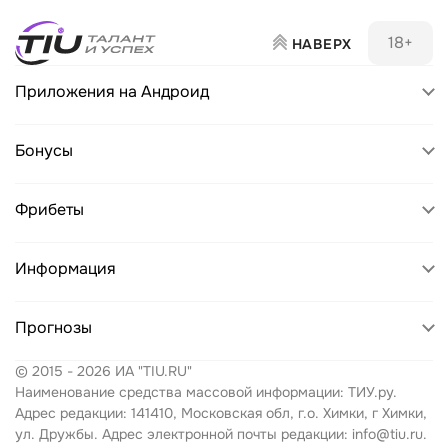
Поиск по матч-центру
18+
НАВЕРХ
Приложения на Андроид
Пари
Бонусы
БетБум
Pari
Фрибеты
Леон
BetBoom
Лига Ставок
Пари
Информация
Leon
Мелбет
БетБум
Winline
Политика конфиденциальности
Прогнозы
Бетсити
Леон
Fonbet
Политика cookies
Марафон
© 2015 - 2026 ИА "TIU.RU"
Винлайн
Прогнозы на спорт
Марафон
Пользовательское соглашение
Наименование средства массовой информации: ТИУ.ру.
Фонбет
Фонбет
Футбол
Адрес редакции: 141410, Московская обл, г.о. Химки, г Химки,
Betcity
Согласие на обработку персональных данных
ул. Дружбы. Адрес электронной почты редакции: info@tiu.ru.