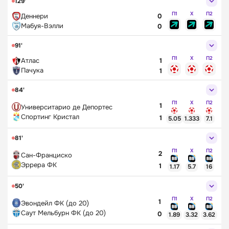
129'
П1
X
П2
0
Деннери
Мабуя-Вэлли
0
91'
П1
X
П2
1
Атлас
Пачука
1
84'
П1
X
П2
1
Университарио де Депортес
Спортинг Кристал
1
5.05
1.333
7.1
81'
П1
X
П2
2
Сан-Франциско
Эррера ФК
1
1.17
5.7
16
50'
П1
X
П2
1
Эвондейл ФК (до 20)
Саут Мельбурн ФК (до 20)
0
1.89
3.32
3.62