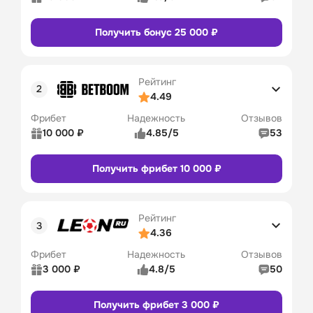
Рейтинг 
5/5
Получить бонус 25 000 ₽
пользователей
Коэффициенты
5/5
Линия в прематче
4/5
Рейтинг
Линия в лайве
5/5
4.49
Удобство платежей
4/5
Фрибет
Надежность
Отзывов
Служба поддержки
5/5
10 000 ₽
4.85/5
53
Бонусы и акции
5/5
Рейтинг 
5/5
Получить фрибет 10 000 ₽
пользователей
Промокод
Бонусы
Коэффициенты
5/5
22
Линия в прематче
4/5
Рейтинг
Линия в лайве
Сайт
Приложение
5/5
4.36
Удобство платежей
4/5
Фрибет
Надежность
Отзывов
Служба поддержки
4/5
3 000 ₽
4.8/5
50
Бонусы и акции
5/5
Рейтинг 
5/5
Получить фрибет 3 000 ₽
пользователей
Промокод
Бонусы