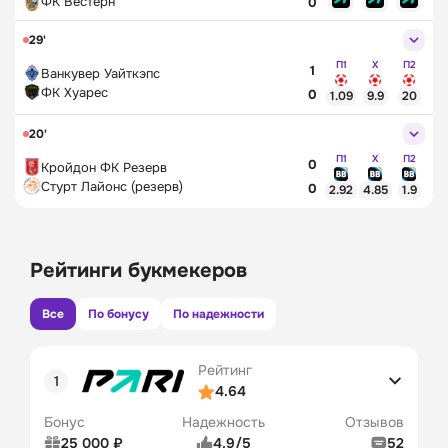
ФК Вестерн
0
29'
П1
X
П2
1
Ванкувер Уайткэпс
ФК Хуарес
0
1.09
9.9
20
20'
П1
X
П2
0
Кройдон ФК Резерв
Стурт Лайонс (резерв)
0
2.92
4.85
1.9
Рейтинги букмекеров
Все
По бонусу
По надежности
Рейтинг
4.64
Бонус
Надежность
Отзывов
25 000 ₽
4.9/5
52