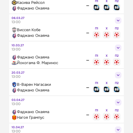
П1
X
П2
Касива Рейсол
—
Фаджано Окаяма
06.03.27
13:00
П1
X
П2
Виссел Кобе
—
Фаджано Окаяма
10.03.27
13:00
П1
X
П2
Фаджано Окаяма
—
Йокогама Ф. Маринос
20.03.27
13:00
П1
X
П2
В-Варен Нагасаки
—
Фаджано Окаяма
03.04.27
13:00
П1
X
П2
Фаджано Окаяма
—
Нагоя Грампус
10.04.27
13:00