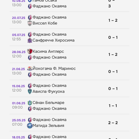
Гамба Осака
0 –
10.08.25
13:00
Фаджано Окаяма
3
Фаджано Окаяма
20.07.25
1 – 2
13:00
Виссел Кобе
Фаджано Окаяма
05.07.25
0 – 1
12:55
Санфречче Хиросима
Касима Антлерс
28.06.25
1 – 2
12:00
Фаджано Окаяма
Йокогама Ф. Маринос
21.06.25
0 – 1
13:00
Фаджано Окаяма
Фаджано Окаяма
15.06.25
0 – 1
12:00
Ависпа Фукуока
Сёнан Бельмаре
01.06.25
1 – 1
09:00
Фаджано Окаяма
Фаджано Окаяма
25.05.25
2 – 2
07:00
Матида Зельвия
Фаджано Окаяма
18.05.25