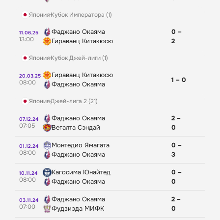
Япония
Кубок Императора (1)
Фаджано Окаяма
0 –
11.06.25
13:00
Гираванц Китакюсю
2
Япония
Кубок Джей-лиги (1)
Гираванц Китакюсю
20.03.25
1 – 0
08:00
Фаджано Окаяма
Япония
Джей-лига 2 (21)
Фаджано Окаяма
2 –
07.12.24
07:05
Вегалта Сэндай
0
Монтедио Ямагата
0 –
01.12.24
08:00
Фаджано Окаяма
3
Кагосима Юнайтед
0 –
10.11.24
08:00
Фаджано Окаяма
0
Фаджано Окаяма
2 –
03.11.24
07:00
Фудзиэда МИФК
0