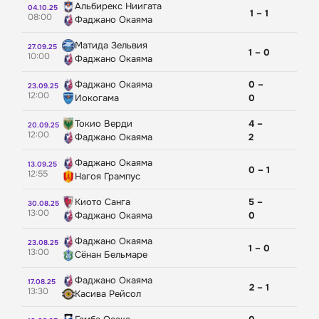
Альбирекс Ниигата
04.10.25
1 – 1
08:00
Фаджано Окаяма
Матида Зельвия
27.09.25
1 – 0
10:00
Фаджано Окаяма
Фаджано Окаяма
0 –
23.09.25
12:00
Иокогама
0
Токио Верди
4 –
20.09.25
12:00
Фаджано Окаяма
2
Фаджано Окаяма
13.09.25
0 – 1
12:55
Нагоя Грампус
Киото Санга
5 –
30.08.25
13:00
Фаджано Окаяма
0
Фаджано Окаяма
23.08.25
1 – 0
13:00
Сёнан Бельмаре
Фаджано Окаяма
17.08.25
2 – 1
13:30
Касива Рейсол