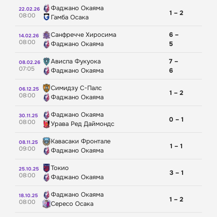
Фаджано Окаяма
22.02.26
1 – 2
08:00
Гамба Осака
Санфречче Хиросима
6 –
14.02.26
08:00
Фаджано Окаяма
5
Ависпа Фукуока
7 –
08.02.26
07:05
Фаджано Окаяма
6
Симидзу С-Палс
06.12.25
1 – 2
08:00
Фаджано Окаяма
Фаджано Окаяма
30.11.25
0 – 1
08:00
Урава Ред Даймондс
Кавасаки Фронтале
08.11.25
1 – 1
09:00
Фаджано Окаяма
Токио
25.10.25
3 – 1
08:00
Фаджано Окаяма
Фаджано Окаяма
18.10.25
1 – 2
08:00
Сересо Осака