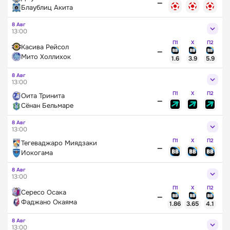
—
Блаублиц Акита
8 Авг
13:00
П1
X
П2
Касива Рейсол
—
Мито Холлихок
1.6
3.9
5.9
8 Авг
13:00
П1
X
П2
Оита Тринита
—
Сёнан Бельмаре
8 Авг
13:00
П1
X
П2
Тегеваджаро Миядзаки
—
Иокогама
8 Авг
13:00
П1
X
П2
Сересо Осака
—
Фаджано Окаяма
1.86
3.65
4.1
8 Авг
13:00