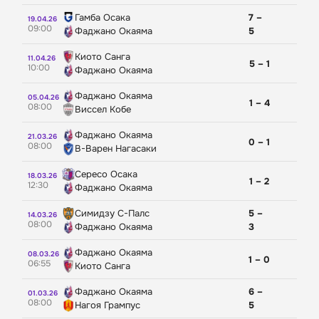
Гамба Осака
7 –
19.04.26
09:00
Фаджано Окаяма
5
Киото Санга
11.04.26
5 – 1
10:00
Фаджано Окаяма
Фаджано Окаяма
05.04.26
1 – 4
08:00
Виссел Кобе
Фаджано Окаяма
21.03.26
0 – 1
08:00
В-Варен Нагасаки
Сересо Осака
18.03.26
1 – 2
12:30
Фаджано Окаяма
Симидзу С-Палс
5 –
14.03.26
08:00
Фаджано Окаяма
3
Фаджано Окаяма
08.03.26
1 – 0
06:55
Киото Санга
Фаджано Окаяма
6 –
01.03.26
08:00
Нагоя Грампус
5