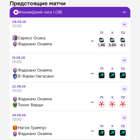
Предстоящие матчи
Лига Чемпионов
Зенит
Betcity
Тенниси
Теннис
Настольный теннис
Баскетбол
Лига Европы
Спортбет
Bettery
Балтбет
Футбол
Волейбол
Теннис
Япония
Джей-лига 1 (38)
24bet
Zenit
Беттери
Киберспорт
Настольный теннис
08.08.26
Рейтинги
Футбол
Спортбет
Зенит
Волейбол
13:00
Прочие категории
Лучшие букмекеры
РПЛ
24bet
Киберспорт
П1
X
П2
Сересо Осака
Приложения для iOS
Футбол
Легальные букмекерские конторы
Фрибеты
Лига чемпионов
—
Фаджано Окаяма
1.86
3.65
4.1
Российские букмекеры
Фрибеты без депозита
АПЛ
РПЛ
Leon
БК с мобильным приложением
Фрибет без отыгрыша
Серия А
Лига чемпионов
Zenit
15.08.26
Надежные букмекеры
Промокод без отыгрыша
Ла Лига
АПЛ
Лига Ставок
13:00
БК с гостевым демосчетом
Бонус за регистрацию без отыгрыша
Бундеслига
Серия А
Марафон
П1
X
П2
Фаджано Окаяма
—
БК с большими коэффициентами
Фрибеты сегодня
Лига Европы
Ла Лига
Melbet
В-Варен Нагасаки
БК с минимальными депозитами
Лучшие фрибеты
Лига конференций
Бундеслига
Pari
22.08.26
Букмекеры для ставок на американский футбол
Фрибет новым игрокам
Лига наций
Лига Европы
Tennisi
13:00
Букмекеры для ставок на бейсбол
Новые БК с фрибетом
Суперкубок УЕФА
Лига конференций
Fonbet
П1
X
П2
Фаджано Окаяма
—
Хоккей
Хоккей
Букмекеры для ставок на гольф
Фрибет 3000
Betcity
Токио Верди
Букмекеры для ставок на автогонки
Акции букмекерских контор при регистрации
КХЛ
КХЛ
BetBoom
29.08.26
Букмекеры для ставок на чемпионаты мира и Европы
Промокоды букмекеров
НХЛ
НХЛ
Bettery
13:00
Букмекеры для ставок на дартс
Бездепозитные бонусы за регистрацию
АХЛ
АХЛ
Olimpbet
П1
X
П2
Нагоя Грампус
—
Баскетбол
Баскетбол
Букмекеры для ставок на скачки
Бездепозитные бонусы букмекеров
Winline
Фаджано Окаяма