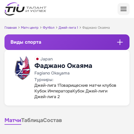
Главная
Матч центр
Футбол
Джей-лига 1
Фаджано Окаяма
Популярные БК
Виды спорта
Пари
По букмекеру
БетБум
Леон
Pari
Japan
Приложения для Android
Винлайн
BetBoom
Фаджано Окаяма
Фонбет
Leon
Пари
Fagiano Okayama
Виды спорта
Марафон
Winline
БетБум
Турниры:
Бетсити
Fonbet
Леон
Баскетбол
Джей-лига 1
Товарищеские матчи клубов
Статьи о БК
Мелбет
Лига Ставок
Винлайн
Киберспорт
Кубок Императора
Кубок Джей-лиги
Джей-лига 2
Winline
Лига Ставок
Марафон
Фонбет
Теннис
База знаний
По видам спорта
Олимпбет
Бет-М
Марафон
Хоккей
Виды ставок
Тенниси
Baltbet
Бетсити
Футбол
Футбол
Футбол
По видам спорта
Основы ставок
Балтбет
Melbet
Мелбет
Хоккей
Матчи
Таблица
Состав
Евролига
Сервисы
Бет-М
Olimpbet
Лига Ставок
Баскетбол
Футбол
Виды спорта
Кубок России
Беттери
Tennisi
Олимпбет
Теннис
Хоккей