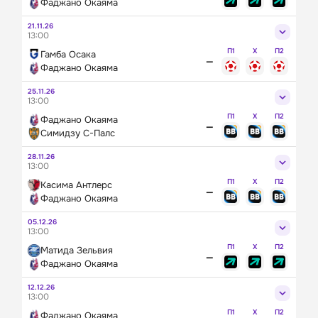
Фаджано Окаяма
21.11.26
13:00
П1
X
П2
Гамба Осака
—
Фаджано Окаяма
25.11.26
13:00
П1
X
П2
Фаджано Окаяма
—
Симидзу С-Палс
28.11.26
13:00
П1
X
П2
Касима Антлерс
—
Фаджано Окаяма
05.12.26
13:00
П1
X
П2
Матида Зельвия
—
Фаджано Окаяма
12.12.26
13:00
П1
X
П2
Фаджано Окаяма