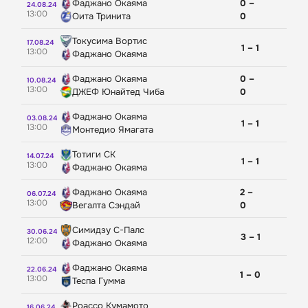
Фаджано Окаяма
0 –
24.08.24
13:00
Оита Тринита
0
Токусима Вортис
17.08.24
1 – 1
13:00
Фаджано Окаяма
Фаджано Окаяма
0 –
10.08.24
13:00
ДЖЕФ Юнайтед Чиба
0
Фаджано Окаяма
03.08.24
1 – 1
13:00
Монтедио Ямагата
Тотиги СК
14.07.24
1 – 1
13:00
Фаджано Окаяма
Фаджано Окаяма
2 –
06.07.24
13:00
Вегалта Сэндай
0
Симидзу С-Палс
30.06.24
3 – 1
12:00
Фаджано Окаяма
Фаджано Окаяма
22.06.24
1 – 0
13:00
Теспа Гумма
Роассо Кумамото
16.06.24