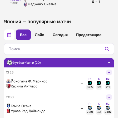
0 – 1
12:00
Фаджано Окаяма
Япония — популярные матчи
Все
Лайв
Сегодня
Предстоящие
Поиск...
Футбол
Матчи (20)
13:25
П1
X
П2
Йокогама Ф. Маринос
—
Касима Антлерс
3.65
3.3
2.1
13:30
П1
X
П2
Гамба Осака
—
Урава Ред Даймондс
2.39
3.3
2.85