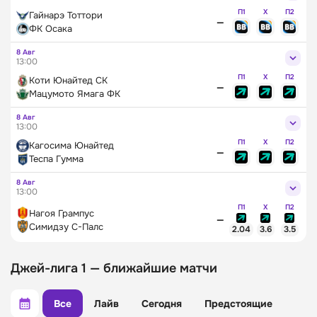
П1
X
П2
Гайнарэ Тоттори
—
ФК Осака
8 Авг
13:00
П1
X
П2
Коти Юнайтед СК
—
Мацумото Ямага ФК
8 Авг
13:00
П1
X
П2
Кагосима Юнайтед
—
Теспа Гумма
8 Авг
13:00
П1
X
П2
Нагоя Грампус
—
Симидзу С-Палс
2.04
3.6
3.5
Джей-лига 1 — ближайшие матчи
Все
Лайв
Сегодня
Предстоящие