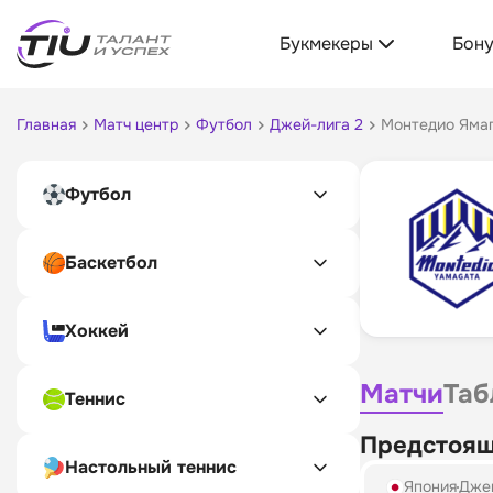
Букмекеры
Бон
Главная
Матч центр
Футбол
Джей-лига 2
Монтедио Яма
Футбол
Баскетбол
Хоккей
Матчи
Таб
Теннис
Предстоящ
Настольный теннис
Япония
Джей