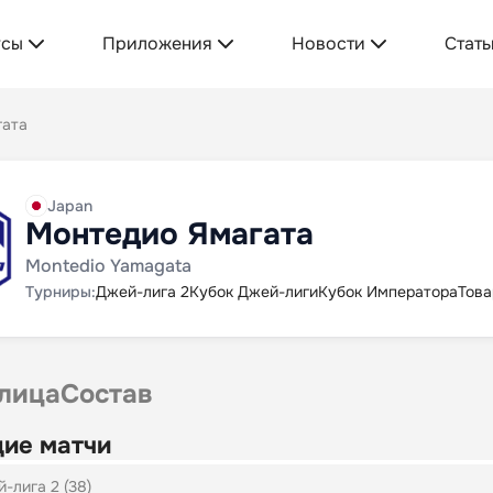
усы
Приложения
Новости
Стать
гата
Japan
Монтедио Ямагата
Montedio Yamagata
Турниры:
Джей-лига 2
Кубок Джей-лиги
Кубок Императора
Това
лица
Состав
ие матчи
-лига 2 (38)