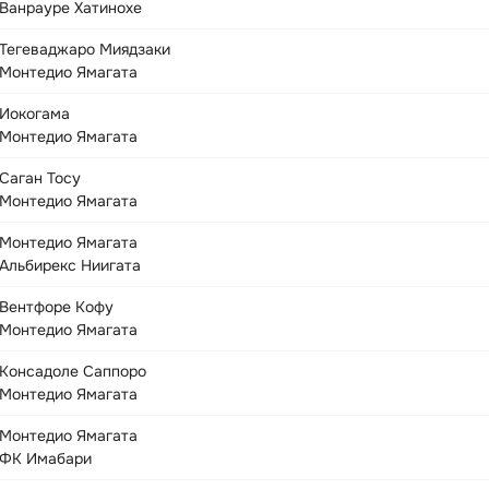
Ванрауре Хатинохе
Тегеваджаро Миядзаки
Монтедио Ямагата
Иокогама
Монтедио Ямагата
Саган Тосу
Монтедио Ямагата
Монтедио Ямагата
Альбирекс Ниигата
Вентфоре Кофу
Монтедио Ямагата
Консадоле Саппоро
Монтедио Ямагата
Монтедио Ямагата
ФК Имабари