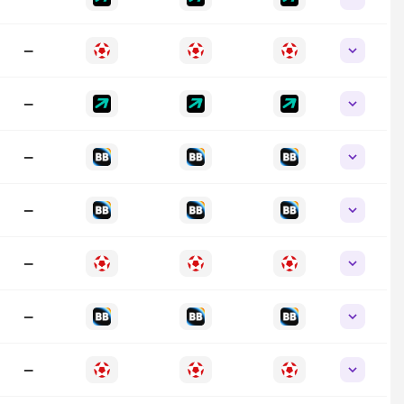
—
—
—
—
—
—
—