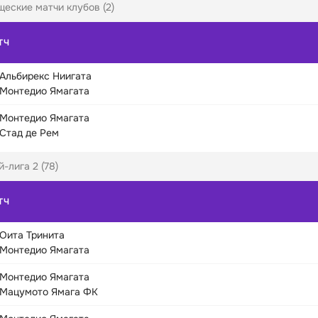
щеские матчи клубов (2)
ТЧ
Альбирекс Ниигата
Монтедио Ямагата
Монтедио Ямагата
Стад де Рем
-лига 2 (78)
ТЧ
Оита Тринита
Монтедио Ямагата
Монтедио Ямагата
Мацумото Ямага ФК