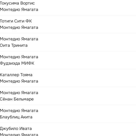
Токусима Вортис
Монтедио Ямагата
Тотиги Сити ФК
Монтедио Ямагата
Монтедио Ямагата
Оита Тринита
Монтедио Ямагата
Фудзиэда МИФК
Каталлер Тояма
Монтедио Ямагата
Монтедио Ямагата
Сёнан Бельмаре
Монтедио Ямагата
Блаублиц Акита
Джубило Ивата
Монтедио Ямагата