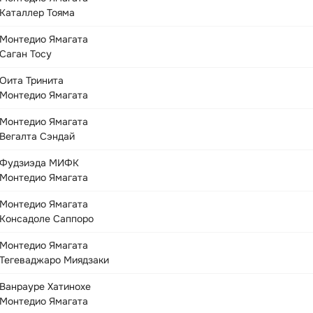
Каталлер Тояма
Монтедио Ямагата
Саган Тосу
Оита Тринита
Монтедио Ямагата
Монтедио Ямагата
Вегалта Сэндай
Фудзиэда МИФК
Монтедио Ямагата
Монтедио Ямагата
Консадоле Саппоро
Монтедио Ямагата
Тегеваджаро Миядзаки
Ванрауре Хатинохе
Монтедио Ямагата