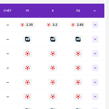
СЧЁТ
П1
X
П2
—
2.35
3.2
2.85
—
—
—
—
—