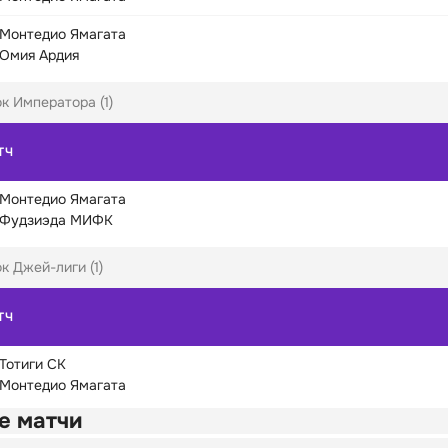
Монтедио Ямагата
Омия Ардия
к Императора (1)
ТЧ
Монтедио Ямагата
Фудзиэда МИФК
к Джей-лиги (1)
ТЧ
Тотиги СК
Монтедио Ямагата
е матчи