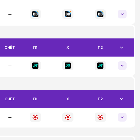
—
СЧЁТ
П1
X
П2
—
СЧЁТ
П1
X
П2
—