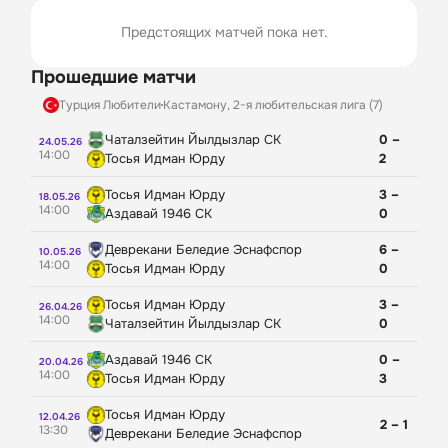
Лига Чемпионов
Зенит
Betcity
Тенниси
Теннис
Настольный теннис
Баскетбол
Предстоящих матчей пока нет.
Лига Европы
Спортбет
Bettery
Балтбет
Футбол
Волейбол
Теннис
24bet
Zenit
Беттери
Киберспорт
Настольный теннис
Прошедшие матчи
Рейтинги
Футбол
Спортбет
Зенит
Волейбол
Прочие категории
Лучшие букмекеры
РПЛ
24bet
Киберспорт
Турция Любители
Кастамону, 2-я любительская лига (7)
Приложения для iOS
Футбол
Легальные букмекерские конторы
Фрибеты
Лига чемпионов
Чаталзейтин Йылдызлар СК
0 –
24.05.26
Российские букмекеры
Фрибеты без депозита
АПЛ
РПЛ
Leon
14:00
Тосья Идман Юрду
2
БК с мобильным приложением
Фрибет без отыгрыша
Серия А
Лига чемпионов
Zenit
Тосья Идман Юрду
3 –
Надежные букмекеры
Промокод без отыгрыша
Ла Лига
АПЛ
Лига Ставок
18.05.26
14:00
Аздавай 1946 СК
0
БК с гостевым демосчетом
Бонус за регистрацию без отыгрыша
Бундеслига
Серия А
Марафон
БК с большими коэффициентами
Фрибеты сегодня
Лига Европы
Ла Лига
Melbet
Деврекани Беледие Эснафспор
6 –
10.05.26
14:00
БК с минимальными депозитами
Лучшие фрибеты
Лига конференций
Бундеслига
Pari
Тосья Идман Юрду
0
Букмекеры для ставок на американский футбол
Фрибет новым игрокам
Лига наций
Лига Европы
Tennisi
Тосья Идман Юрду
3 –
26.04.26
Букмекеры для ставок на бейсбол
Новые БК с фрибетом
Суперкубок УЕФА
Лига конференций
Fonbet
14:00
Чаталзейтин Йылдызлар СК
0
Хоккей
Хоккей
Букмекеры для ставок на гольф
Фрибет 3000
Betcity
Букмекеры для ставок на автогонки
Акции букмекерских контор при регистрации
КХЛ
КХЛ
BetBoom
Аздавай 1946 СК
0 –
20.04.26
14:00
Тосья Идман Юрду
3
Букмекеры для ставок на чемпионаты мира и Европы
Промокоды букмекеров
НХЛ
НХЛ
Bettery
Букмекеры для ставок на дартс
Бездепозитные бонусы за регистрацию
АХЛ
АХЛ
Olimpbet
Тосья Идман Юрду
12.04.26
2 – 1
Баскетбол
Баскетбол
Букмекеры для ставок на скачки
Бездепозитные бонусы букмекеров
Winline
13:30
Деврекани Беледие Эснафспор