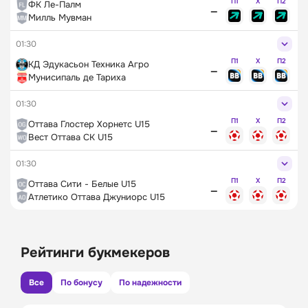
П1
X
П2
ФК Ле-Палм
—
Милль Мувман
01:30
П1
X
П2
КД Эдукасьон Техника Агро
—
Мунисипаль де Тариха
01:30
П1
X
П2
Оттава Глостер Хорнетс U15
—
Вест Оттава СК U15
01:30
П1
X
П2
Оттава Сити - Белые U15
—
Атлетико Оттава Джуниорс U15
Рейтинги букмекеров
Все
По бонусу
По надежности