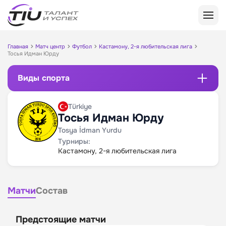
Главная
Матч центр
Футбол
Кастамону, 2-я любительская лига
Тосья Идман Юрду
Популярные БК
Пари
Виды спорта
По букмекеру
БетБум
Леон
Pari
Приложения для Android
Винлайн
BetBoom
Türkiye
Тосья Идман Юрду
Фонбет
Leon
Пари
Виды спорта
Марафон
Winline
БетБум
Tosya İdman Yurdu
Бетсити
Fonbet
Леон
Баскетбол
Турниры:
Статьи о БК
Кастамону, 2-я любительская лига
Мелбет
Лига Ставок
Винлайн
Киберспорт
Winline
Лига Ставок
Марафон
Фонбет
Теннис
База знаний
По видам спорта
Олимпбет
Бет-М
Марафон
Хоккей
Виды ставок
Тенниси
Baltbet
Бетсити
Футбол
Футбол
Матчи
Состав
Футбол
По видам спорта
Основы ставок
Балтбет
Melbet
Мелбет
Хоккей
Евролига
Сервисы
Бет-М
Olimpbet
Лига Ставок
Баскетбол
Футбол
Предстоящие матчи
Виды спорта
Кубок России
Беттери
Tennisi
Олимпбет
Теннис
Хоккей