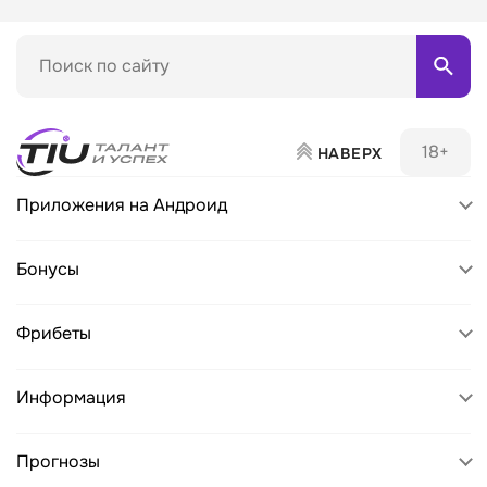
Поиск по матч-центру
18+
НАВЕРХ
Приложения на Андроид
Пари
Бонусы
БетБум
Pari
Фрибеты
Леон
BetBoom
Лига Ставок
Пари
Информация
Leon
Мелбет
БетБум
Winline
Политика конфиденциальности
Прогнозы
Бетсити
Леон