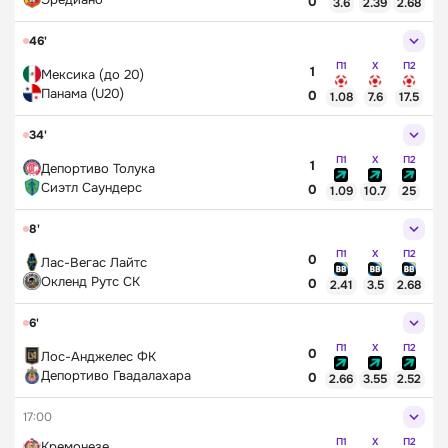
0
3.6
2.39
2.68
46'
П1
X
П2
1
Мексика (до 20)
Панама (U20)
0
1.08
7.6
17.5
34'
П1
X
П2
1
Депортиво Толука
Сиэтл Саундерс
0
1.09
10.7
25
8'
П1
X
П2
0
Лас-Вегас Лайтс
Окленд Рутс СК
0
2.41
3.5
2.68
6'
П1
X
П2
0
Лос-Анджелес ФК
Депортиво Гвадалахара
0
2.66
3.55
2.52
17:00
П1
X
П2
Кремонезе