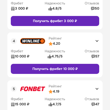
Фрибет
Надежность
Отзывов
Служба поддержки
4/5
3 000 ₽
4.8/5
50
Бонусы и акции
5/5
Рейтинг 
5/5
Получить фрибет 3 000 ₽
пользователей
Промокод
Бонусы
Коэффициенты
5/5
42
Линия в прематче
5/5
Рейтинг
Линия в лайве
Сайт
Приложение
3/5
4.20
Удобство платежей
4/5
Фрибет
Надежность
Отзывов
Служба поддержки
5/5
10 000 ₽
4.75/5
57
Бонусы и акции
4/5
Рейтинг 
5/5
Получить фрибет 10 000 ₽
пользователей
Промокод
Бонусы
Коэффициенты
4/5
34
Линия в прематче
4/5
Рейтинг
Линия в лайве
Сайт
Приложение
4/5
4.19
Удобство платежей
4/5
Фрибет
Надежность
Отзывов
Служба поддержки
4/5
15 000 ₽
4.7/5
47
Бонусы и акции
5/5