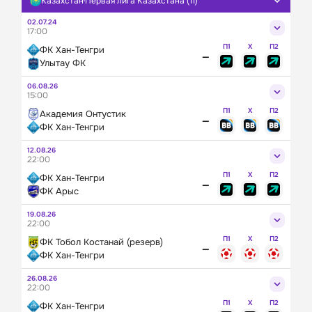
Казахстан
Первая лига Казахстана (11)
Лига Чемпионов
Зенит
Betcity
Тенниси
Теннис
Настольный теннис
Баскетбол
02.07.24
Лига Европы
Спортбет
Bettery
Балтбет
Футбол
Волейбол
Теннис
17:00
24bet
Zenit
Беттери
Киберспорт
Настольный теннис
П1
X
П2
ФК Хан-Тенгри
Рейтинги
Футбол
—
Спортбет
Зенит
Волейбол
Улытау ФК
Прочие категории
Лучшие букмекеры
РПЛ
24bet
Киберспорт
06.08.26
Приложения для iOS
Футбол
Легальные букмекерские конторы
Фрибеты
Лига чемпионов
15:00
Российские букмекеры
Фрибеты без депозита
АПЛ
РПЛ
Leon
П1
X
П2
Академия Онтустик
—
БК с мобильным приложением
Фрибет без отыгрыша
Серия А
Лига чемпионов
Zenit
ФК Хан-Тенгри
Надежные букмекеры
Промокод без отыгрыша
Ла Лига
АПЛ
Лига Ставок
12.08.26
БК с гостевым демосчетом
Бонус за регистрацию без отыгрыша
Бундеслига
Серия А
Марафон
22:00
БК с большими коэффициентами
Фрибеты сегодня
Лига Европы
Ла Лига
Melbet
П1
X
П2
ФК Хан-Тенгри
—
БК с минимальными депозитами
Лучшие фрибеты
Лига конференций
Бундеслига
Pari
ФК Арыс
Букмекеры для ставок на американский футбол
Фрибет новым игрокам
Лига наций
Лига Европы
Tennisi
19.08.26
Букмекеры для ставок на бейсбол
Новые БК с фрибетом
Суперкубок УЕФА
Лига конференций
Fonbet
22:00
Хоккей
Хоккей
Букмекеры для ставок на гольф
Фрибет 3000
Betcity
П1
X
П2
ФК Тобол Костанай (резерв)
—
Букмекеры для ставок на автогонки
Акции букмекерских контор при регистрации
КХЛ
КХЛ
BetBoom
ФК Хан-Тенгри
Букмекеры для ставок на чемпионаты мира и Европы
Промокоды букмекеров
НХЛ
НХЛ
Bettery
26.08.26
Букмекеры для ставок на дартс
Бездепозитные бонусы за регистрацию
АХЛ
АХЛ
Olimpbet
22:00
Баскетбол
Баскетбол
Букмекеры для ставок на скачки
Бездепозитные бонусы букмекеров
Winline
П1
X
П2
ФК Хан-Тенгри