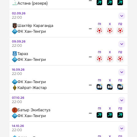
—
Букмекеры для ставок на киберспорт
НБА
НБА
Baltbet
Астана (резерв)
Букмекеры для профессиональных игроков
Единая Лига ВТБ
Единая Лига ВТБ
24Бет
02.09.26
Букмекеры для ставок на футбол
Евролига
Евролига
22:00
WNBA
WNBA
П1
X
П2
Шахтёр Караганда
—
Суперлига
Суперлига
ФК Хан-Тенгри
Теннис
Теннис
09.09.26
US Open 2026 ATP
ATP
22:00
US Open 2026 WTA
WTA
П1
X
П2
Тараз
Настольный теннис
—
Cincinnati ATP
ФК Хан-Тенгри
Cincinnati WTA
Челленджер
16.09.26
Настольный теннис
Лига Про
22:00
Чемпионат мира
Setka Cup
П1
X
П2
ФК Хан-Тенгри
Волейбол
—
Кубок мира
Кайрат-Жастар
Чемпионат Европы
Лига Наций
07.10.26
WTT Champions Yokohama, MS
Суперлига России
22:00
Киберспорт
WTT Champions Yokohama, WS
П1
X
П2
Батыр Экибастуз
—
Europe Smash Sweden, WS
IEM Cologne
ФК Хан-Тенгри
Europe Smash Sweden, MS
The International
14.10.26
Волейбол
22:00
Лига Наций
П1
X
П2