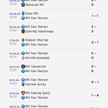
ФК Хан-Тенгри
2 –
09.05.25
14:30
Жетисай ФК
0
Акас ФК
02.05.25
1 – 1
14:30
ФК Хан-Тенгри
ФК Хан-Тенгри
2 –
25.04.25
14:30
Шахтёр Караганда
3
Кайрат-Жастар
17.04.25
2 – 1
14:30
ФК Хан-Тенгри
ФК Хан-Тенгри
2 –
10.04.25
14:30
Актобе (резерв)
0
ФК Туркестан
0 –
25.10.24
12:00
ФК Хан-Тенгри
5
ФК Хан-Тенгри
18.10.24
0 – 1
14:00
Каспий Актау
ФК Кайсар (рез)
10.10.24
1 – 4
14:00
ФК Хан-Тенгри
ФК Хан-Тенгри
04.10.24