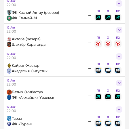
12 Авг
22:00
П1
X
П2
ФК Каспий Актау (резерв)
—
ФК Елимай-М
12 Авг
22:00
П1
X
П2
Актобе (резерв)
—
Шахтёр Караганда
12 Авг
22:00
П1
X
П2
Кайрат-Жастар
—
Академия Онтустик
12 Авг
22:00
П1
X
П2
Батыр Экибастуз
—
ФК «Акжайык» Уральск
12 Авг
22:00
П1
X
П2
Тараз
—
ФК «Туран»