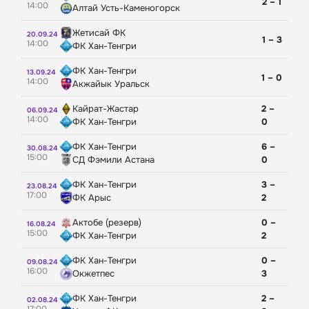
2 – 1
14:00
Алтай Усть-Каменогорск
Жетисай ФК
20.09.24
1 – 3
14:00
ФК Хан-Тенгри
ФК Хан-Тенгри
13.09.24
1 – 0
14:00
Акжайык Уральск
Кайрат-Жастар
2 –
06.09.24
14:00
ФК Хан-Тенгри
0
ФК Хан-Тенгри
6 –
30.08.24
15:00
СД Фэмили Астана
0
ФК Хан-Тенгри
3 –
23.08.24
17:00
ФК Арыс
2
Актобе (резерв)
0 –
16.08.24
15:00
ФК Хан-Тенгри
2
ФК Хан-Тенгри
0 –
09.08.24
16:00
Окжетпес
3
ФК Хан-Тенгри
2 –
02.08.24
17:00