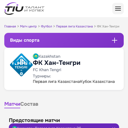
Главная
Матч центр
Футбол
Первая лига Казахстана
ФК Хан-Тенгри
Популярные БК
Виды спорта
Пари
По букмекеру
БетБум
Леон
Pari
Kazakhstan
Приложения для Android
Винлайн
BetBoom
ФК Хан-Тенгри
Фонбет
Leon
Пари
FC Khan Tengri
Виды спорта
Марафон
Winline
БетБум
Турниры:
Бетсити
Fonbet
Леон
Баскетбол
Первая лига Казахстана
Кубок Казахстана
Статьи о БК
Мелбет
Лига Ставок
Винлайн
Киберспорт
Winline
Лига Ставок
Марафон
Фонбет
Теннис
База знаний
По видам спорта
Олимпбет
Бет-М
Марафон
Хоккей
Матчи
Состав
Виды ставок
Тенниси
Baltbet
Бетсити
Футбол
Футбол
Футбол
По видам спорта
Основы ставок
Балтбет
Melbet
Мелбет
Хоккей
Евролига
Сервисы
Бет-М
Olimpbet
Лига Ставок
Баскетбол
Футбол
Предстоящие матчи
Виды спорта
Кубок России
Беттери
Tennisi
Олимпбет
Теннис
Хоккей