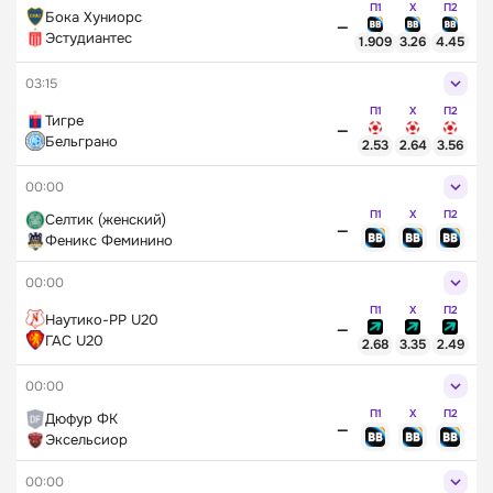
П1
X
П2
Бока Хуниорс
—
Эстудиантес
1.909
3.26
4.45
03:15
П1
X
П2
Тигре
—
Бельграно
2.53
2.64
3.56
00:00
П1
X
П2
Селтик (женский)
—
Феникс Феминино
00:00
П1
X
П2
Наутико-РР U20
—
ГАС U20
2.68
3.35
2.49
00:00
П1
X
П2
Дюфур ФК
—
Эксельсиор
00:00