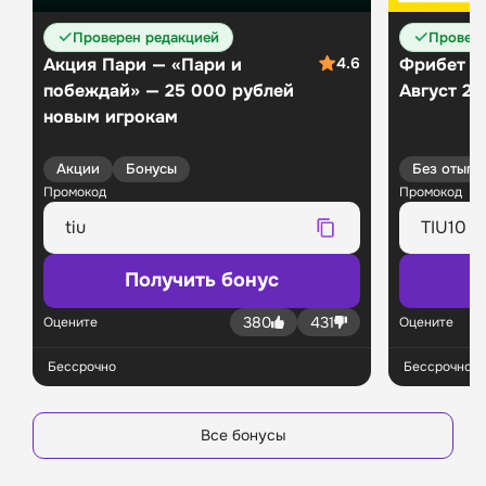
Проверен редакцией
Провере
Акция Пари — «Пари и
4.6
Фрибет Б
побеждай» — 25 000 рублей
Август 20
новым игрокам
Акции
Бонусы
Без отыгр
Промокод
Промокод
Получить бонус
П
380
431
Оцените
Оцените
Бессрочно
Бессрочно
Все бонусы