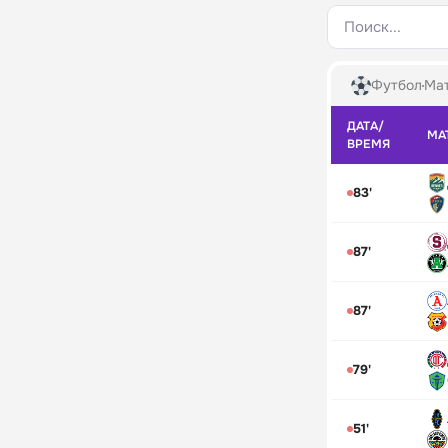
Поиск...
Футбол
Мат
ДАТА/
МА
ВРЕМЯ
83'
87'
87'
79'
51'