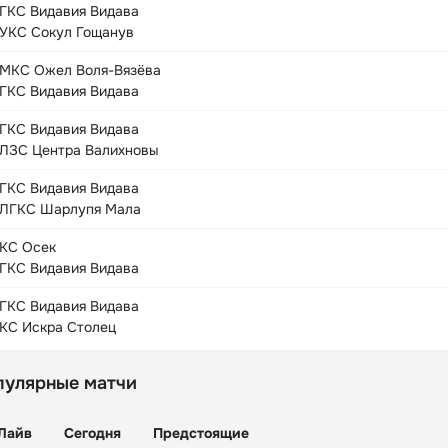
ГКС Видавия Видава
УКС Сокул Гощанув
МКС Ожел Воля-Вязёва
ГКС Видавия Видава
ГКС Видавия Видава
ЛЗС Центра Валихновы
ГКС Видавия Видава
ЛГКС Шарлупя Мала
КС Осек
ГКС Видавия Видава
ГКС Видавия Видава
КС Искра Столец
пулярные матчи
Лайв
Сегодня
Предстоящие