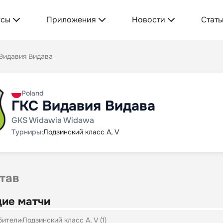
усы
Приложения
Новости
Стать
Видавия Видава
Poland
ГКС Видавия Видава
GKS Widawia Widawa
Турниры:
Лодзинский класс A, V
тав
ие матчи
бители
Лодзинский класс A, V (1)