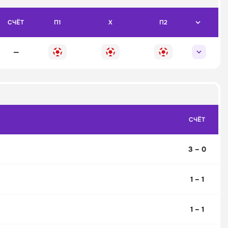
СЧЁТ
П1
X
П2
—
СЧЁТ
3 – 0
1 – 1
1 – 1