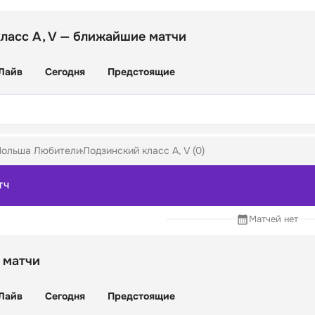
ласс A, V — ближайшие матчи
Лайв
Сегодня
Предстоящие
Польша Любители
Лодзинский класс A, V (0)
ТЧ
Матчей нет
 матчи
Лайв
Сегодня
Предстоящие