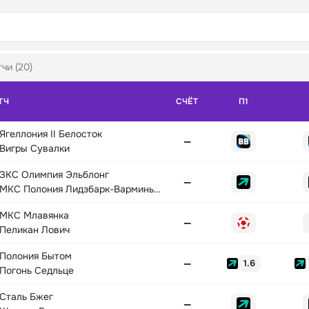
чи (20)
ТЧ
СЧЁТ
П1
Ягеллония II Белосток
—
Вигры Сувалки
ЗКС Олимпия Эльблонг
—
МКС Полония Лидзбарк-Варминьски
МКC Млавянка
—
Пеликан Лович
Полония Бытом
—
1.6
Погонь Седльце
Сталь Бжег
—