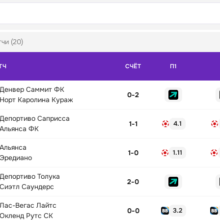
чи (20)
ТЧ
СЧЁТ
П1
Денвер Саммит ФК
0
-
2
Норт Каролина Кураж
Депортиво Саприсса
1
-
1
4.1
Альянса ФК
Альянса
1
-
0
1.11
Эредиано
Депортиво Толука
2
-
0
Сиэтл Саундерс
Лас-Вегас Лайтс
0
-
0
3.2
Окленд Рутс СК