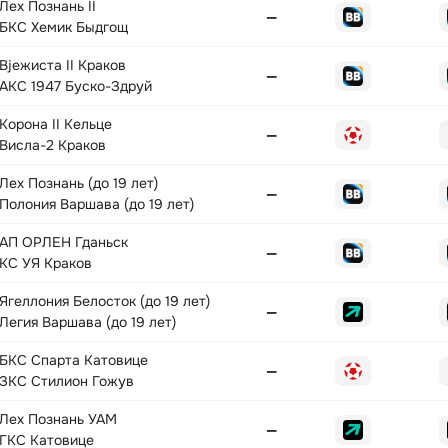
Лех Познань II
—
БКС Хемик Быдгощ
Вјежиста II Краков
—
АКС 1947 Буско-Здруй
Корона II Кельце
—
Висла-2 Краков
Лех Познань (до 19 лет)
—
Полония Варшава (до 19 лет)
АП ОРЛЕН Гданьск
—
КС УЯ Краков
Ягеллония Белосток (до 19 лет)
—
Легия Варшава (до 19 лет)
БКС Спарта Катовице
—
ЗКС Стилион Гожув
Лех Познань УАМ
—
ГКС Катовице