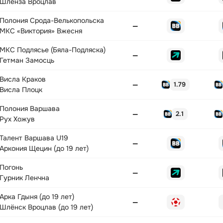
Шленза Вроцлав
Полония Срода-Велькопольска
—
МКС «Виктория» Вжесня
МКС Подлясье (Бяла-Подляска)
—
Гетман Замосць
Висла Краков
—
1.79
Висла Плоцк
Полония Варшава
—
2.1
Рух Хожув
Талент Варшава U19
—
Аркония Щецин (до 19 лет)
Погонь
—
Гурник Ленчна
Арка Гдыня (до 19 лет)
—
Шлёнск Вроцлав (до 19 лет)