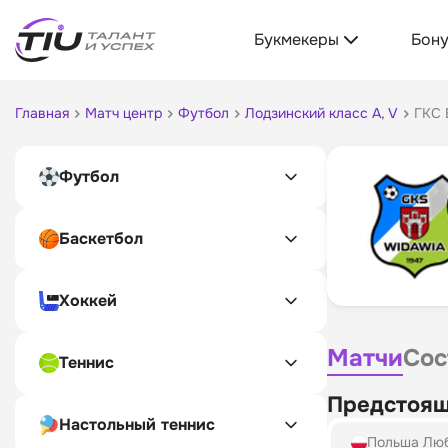
Букмекеры
Бон
Главная
Матч центр
Футбол
Лодзинский класс A, V
ГКС 
Футбол
Баскетбол
Хоккей
Матчи
Сос
Теннис
Предстоящ
Настольный теннис
Польша Лю