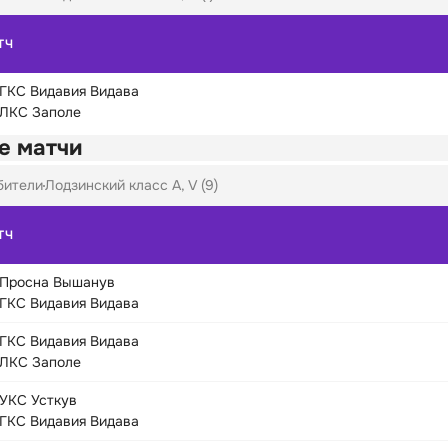
ТЧ
ГКС Видавия Видава
ЛКС Заполе
е матчи
бители
Лодзинский класс A, V (9)
ТЧ
Просна Вышанув
ГКС Видавия Видава
ГКС Видавия Видава
ЛКС Заполе
УКС Усткув
ГКС Видавия Видава