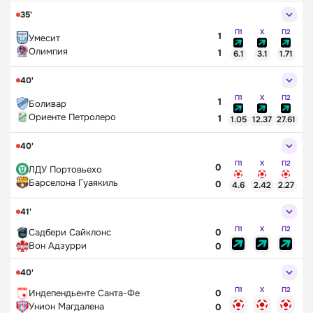
35'
П1
X
П2
1
Умесит
Олимпия
1
6.1
3.1
1.71
40'
П1
X
П2
1
Боливар
Ориенте Петролеро
1
1.05
12.37
27.61
40'
П1
X
П2
0
ЛДУ Портовьехо
Барселона Гуаякиль
0
4.6
2.42
2.27
41'
П1
X
П2
0
Садбери Сайклонс
Вон Адзурри
0
40'
П1
X
П2
0
Индепендьенте Санта-Фе
Унион Магдалена
0