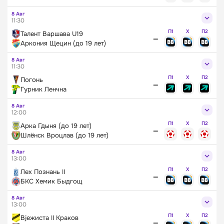
8 Авг
11:30
П1
X
П2
Талент Варшава U19
—
Аркония Щецин (до 19 лет)
8 Авг
11:30
П1
X
П2
Погонь
—
Гурник Ленчна
8 Авг
12:00
П1
X
П2
Арка Гдыня (до 19 лет)
—
Шлёнск Вроцлав (до 19 лет)
8 Авг
13:00
П1
X
П2
Лех Познань II
—
БКС Хемик Быдгощ
8 Авг
13:00
П1
X
П2
Вјежиста II Краков
—