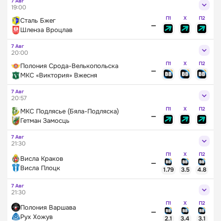
7 Авг
19:00
П1
X
П2
Сталь Бжег
—
Шленза Вроцлав
7 Авг
20:00
П1
X
П2
Полония Срода-Велькопольска
—
МКС «Виктория» Вжесня
7 Авг
20:57
П1
X
П2
МКС Подлясье (Бяла-Подляска)
—
Гетман Замосць
7 Авг
21:30
П1
X
П2
Висла Краков
—
Висла Плоцк
1.79
3.5
4.8
7 Авг
21:30
П1
X
П2
Полония Варшава
—
Рух Хожув
2.1
3.4
3.1