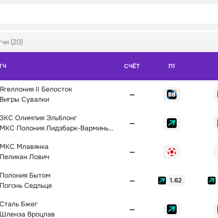
чи (20)
ТЧ
СЧЁТ
П1
Ягеллония II Белосток
—
Вигры Сувалки
ЗКС Олимпия Эльблонг
—
МКС Полония Лидзбарк-Варминьски
МКC Млавянка
—
Пеликан Лович
Полония Бытом
—
1.62
Погонь Седльце
Сталь Бжег
—
Шленза Вроцлав