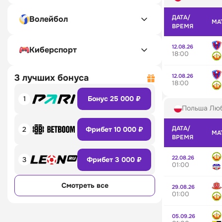
ДАТА/
Волейбол
МА
ВРЕМЯ
12.08.26
Киберспорт
18:00
12.08.26
3 лучших бонуса
18:00
1
Бонус 25 000 ₽
Польша Лю
ДАТА/
2
Фрибет 10 000 ₽
МА
ВРЕМЯ
22.08.26
3
Фрибет 3 000 ₽
01:00
Смотреть все
29.08.26
01:00
05.09.26