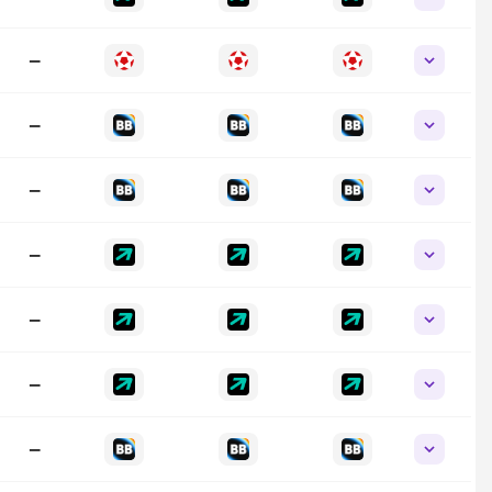
—
—
—
—
—
—
—