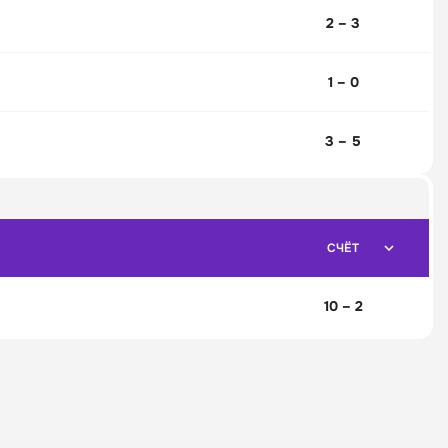
2 – 3
1 – 0
3 – 5
СЧЁТ
10 – 2