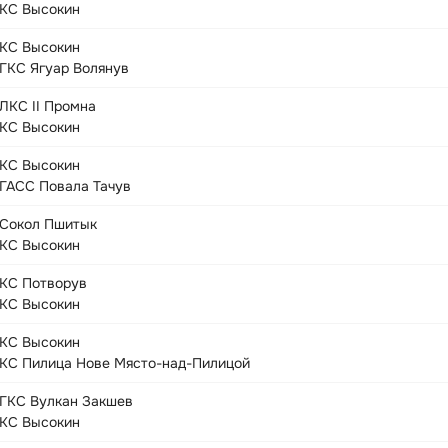
КС Высокин
КС Высокин
ГКС Ягуар Волянув
ЛКС II Промна
КС Высокин
КС Высокин
ГАСС Повала Тачув
Сокол Пшитык
КС Высокин
КС Потворув
КС Высокин
КС Высокин
КС Пилица Нове Място-над-Пилицой
ГКС Вулкан Закшев
КС Высокин