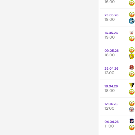
16:00
23.05.26
18:00
16.05.26
19:00
09.05.26
18:00
25.04.26
12:00
18.04.26
18:00
12.04.26
12:00
04.04.26
11:00