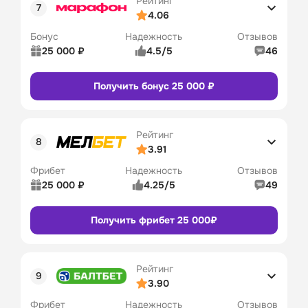
Рейтинг
Сайт
Приложение
Линия в лайве
4/5
4.06
Удобство платежей
4/5
Бонус
Надежность
Отзывов
Служба поддержки
4/5
25 000 ₽
4.5/5
46
Бонусы и акции
5/5
Рейтинг 
5/5
Получить бонус 25 000 ₽
пользователей
Бонусы
17
Коэффициенты
4/5
Сайт
Приложение
Линия в прематче
4/5
Рейтинг
Линия в лайве
4/5
3.91
Удобство платежей
4/5
Фрибет
Надежность
Отзывов
Служба поддержки
4/5
25 000 ₽
4.25/5
49
Бонусы и акции
4/5
Рейтинг 
5/5
Получить фрибет 25 000₽
пользователей
Промокод
Бонусы
Коэффициенты
4/5
15
Линия в прематче
4/5
Рейтинг
Линия в лайве
Сайт
Приложение
3/5
3.90
Удобство платежей
4/5
Фрибет
Надежность
Отзывов