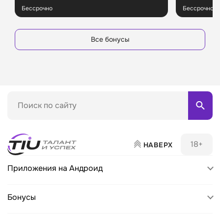
Бессрочно
Бессрочно
Все бонусы
Поиск по матч-центру
18+
НАВЕРХ
Приложения на Андроид
Пари
Бонусы
БетБум
Pari