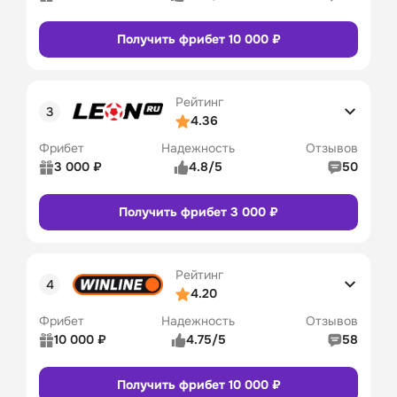
Бонусы и акции
5/5
Рейтинг 
5/5
Получить фрибет 10 000 ₽
пользователей
Промокод
Бонусы
Коэффициенты
5/5
22
Линия в прематче
4/5
Рейтинг
Линия в лайве
Сайт
Приложение
5/5
4.36
Удобство платежей
4/5
Фрибет
Надежность
Отзывов
Служба поддержки
4/5
3 000 ₽
4.8/5
50
Бонусы и акции
5/5
Рейтинг 
5/5
Получить фрибет 3 000 ₽
пользователей
Промокод
Бонусы
Коэффициенты
5/5
42
Линия в прематче
5/5
Рейтинг
Линия в лайве
Сайт
Приложение
3/5
4.20
Удобство платежей
4/5
Фрибет
Надежность
Отзывов
Служба поддержки
5/5
10 000 ₽
4.75/5
58
Бонусы и акции
4/5
Рейтинг 
5/5
Получить фрибет 10 000 ₽
пользователей
Промокод
Бонусы