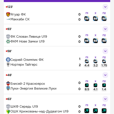
123'
П1
X
П2
0
Ягуар ФК
Маккаби СК
0
93'
П1
X
П2
0
ФК Слован Левице U19
ФКМ Нове Замки U19
0
58'
П1
X
П2
1
Сидней Олимпик ФК
Нортерн Тайгерс
2
4.4
3.2
1.75
46'
П1
X
П2
0
Енисей-2 Красноярск
Луки-Энергия Великие Луки
0
8.5
4.1
1.4
63'
П1
X
П2
0
ШКФ Середь U19
ОШК Крижованы-над-Дудвагом U19
0