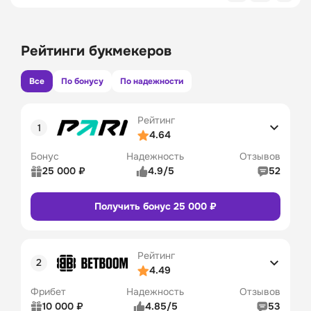
Рейтинги букмекеров
Все
По бонусу
По надежности
Рейтинг
4.64
Бонус
Надежность
Отзывов
25 000 ₽
4.9/5
52
Рейтинг 
5/5
Получить бонус 25 000 ₽
пользователей
Коэффициенты
5/5
Линия в прематче
4/5
Рейтинг
Линия в лайве
5/5
4.49
Удобство платежей
4/5
Фрибет
Надежность
Отзывов
Служба поддержки
5/5
10 000 ₽
4.85/5
53