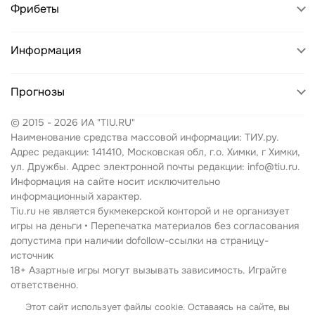
Фрибеты
Леон
BetBoom
Лига Ставок
Пари
Информация
Leon
Мелбет
БетБум
Winline
Политика конфиденциальности
Прогнозы
Бетсити
Леон
Fonbet
Политика cookies
Марафон
© 2015 - 2026 ИА "TIU.RU"
Винлайн
Прогнозы на спорт
Марафон
Пользовательское соглашение
Наименование средства массовой информации: ТИУ.ру.
Фонбет
Фонбет
Футбол
Адрес редакции: 141410, Московская обл, г.о. Химки, г Химки,
Betcity
Согласие на обработку персональных данных
ул. Дружбы. Адрес электронной почты редакции: info@tiu.ru.
Винлайн
Марафон
Хоккей
Информация на сайте носит исключительно
Melbet
Контакты
информационный характер.
Бетсити
Баскетбол
Tiu.ru не является букмекерской конторой и не организует
Лига Ставок
Вакансии
игры на деньги • Перепечатка материалов без согласования
Мелбет
Теннис
допустима при наличии dofollow-ссылки на страницу-
Olimpbet
Блог
источник
Лига ставок
Настольный теннис
18+ Азартные игры могут вызывать зависимость. Играйте
Архив
ответственно.
Олимпбет
Волейбол
TIU в соцсетях:
Новости
Этот сайт использует файлы cookie. Оставаясь на сайте, вы