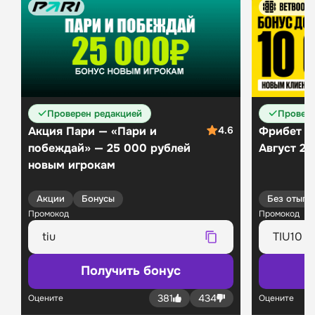
Промокод
Бонусы
13
Сайт
Приложение
Проверен редакцией
Провере
Акция Пари — «Пари и
4.6
Фрибет Б
побеждай» — 25 000 рублей
Август 20
новым игрокам
Акции
Бонусы
Без отыгр
Промокод
Промокод
Получить бонус
П
381
434
Оцените
Оцените