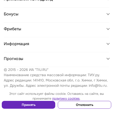
Пари
Бонусы
БетБум
Pari
Фрибеты
Леон
BetBoom
Лига Ставок
Пари
Информация
Leon
Мелбет
БетБум
Winline
Политика конфиденциальности
Прогнозы
Бетсити
Леон
Fonbet
Политика cookies
Марафон
© 2015 - 2026 ИА "TIU.RU"
Винлайн
Прогнозы на спорт
Марафон
Пользовательское соглашение
Наименование средства массовой информации: ТИУ.ру.
Фонбет
Фонбет
Футбол
Адрес редакции: 141410, Московская обл, г.о. Химки, г Химки,
Betcity
Согласие на обработку персональных данных
ул. Дружбы. Адрес электронной почты редакции: info@tiu.ru.
Винлайн
Марафон
Хоккей
Информация на сайте носит исключительно
Этот сайт использует файлы cookie. Оставаясь на сайте, вы
Melbet
Контакты
информационный характер.
принимаете
политику cookies
.
Бетсити
Баскетбол
Tiu.ru не является букмекерской конторой и не организует
Лига Ставок
Вакансии
Принять
Отклонить
Бонус 25 000 ₽
Фрибет 10 000 ₽
игры на деньги • Перепечатка материалов без согласования
Мелбет
Теннис
допустима при наличии dofollow-ссылки на страницу-