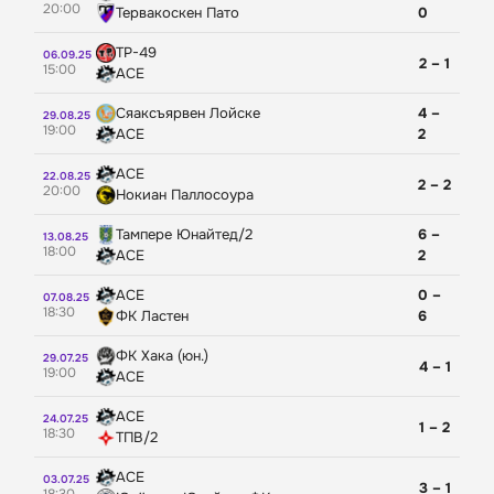
20:00
Тервакоскен Пато
0
TP-49
06.09.25
2 – 1
15:00
АСЕ
Сяаксъярвен Лойске
4 –
29.08.25
19:00
АСЕ
2
АСЕ
22.08.25
2 – 2
20:00
Нокиан Паллосоура
Тампере Юнайтед/2
6 –
13.08.25
18:00
АСЕ
2
АСЕ
0 –
07.08.25
18:30
ФК Ластен
6
ФК Хака (юн.)
29.07.25
4 – 1
19:00
АСЕ
АСЕ
24.07.25
1 – 2
18:30
ТПВ/2
АСЕ
03.07.25
3 – 1
18:30