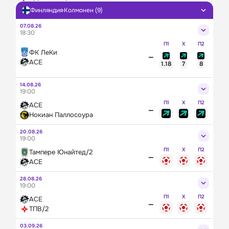
Лига Чемпионов
Зенит
Betcity
Тенниси
Теннис
Настольный теннис
Баскетбол
Финляндия
Колмонен (9)
Лига Европы
Спортбет
Bettery
Балтбет
Футбол
Волейбол
Теннис
07.08.26
24bet
Zenit
Беттери
Киберспорт
Настольный теннис
18:30
Рейтинги
Футбол
Спортбет
Зенит
Волейбол
П1
X
П2
ФК ЛеКи
Прочие категории
Лучшие букмекеры
РПЛ
24bet
Киберспорт
—
АСЕ
1.18
7
8
Приложения для iOS
Футбол
Легальные букмекерские конторы
Фрибеты
Лига чемпионов
Российские букмекеры
Фрибеты без депозита
АПЛ
РПЛ
Leon
14.08.26
БК с мобильным приложением
Фрибет без отыгрыша
Серия А
Лига чемпионов
Zenit
19:00
Надежные букмекеры
Промокод без отыгрыша
Ла Лига
АПЛ
Лига Ставок
П1
X
П2
АСЕ
—
БК с гостевым демосчетом
Бонус за регистрацию без отыгрыша
Бундеслига
Серия А
Марафон
Нокиан Паллосоура
БК с большими коэффициентами
Фрибеты сегодня
Лига Европы
Ла Лига
Melbet
20.08.26
БК с минимальными депозитами
Лучшие фрибеты
Лига конференций
Бундеслига
Pari
19:00
Букмекеры для ставок на американский футбол
Фрибет новым игрокам
Лига наций
Лига Европы
Tennisi
П1
X
П2
Тампере Юнайтед/2
—
Букмекеры для ставок на бейсбол
Новые БК с фрибетом
Суперкубок УЕФА
Лига конференций
Fonbet
АСЕ
Хоккей
Хоккей
Букмекеры для ставок на гольф
Фрибет 3000
Betcity
28.08.26
Букмекеры для ставок на автогонки
Акции букмекерских контор при регистрации
КХЛ
КХЛ
BetBoom
19:00
Букмекеры для ставок на чемпионаты мира и Европы
Промокоды букмекеров
НХЛ
НХЛ
Bettery
П1
X
П2
АСЕ
—
Букмекеры для ставок на дартс
Бездепозитные бонусы за регистрацию
АХЛ
АХЛ
Olimpbet
ТПВ/2
Баскетбол
Баскетбол
Букмекеры для ставок на скачки
Бездепозитные бонусы букмекеров
Winline
03.09.26