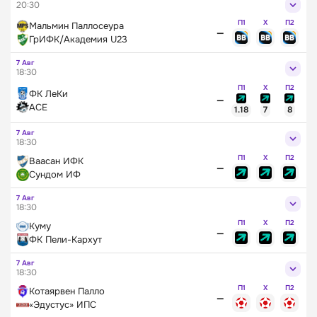
20:30
П1
X
П2
Мальмин Паллосеура
—
ГрИФК/Академия U23
7 Авг
18:30
П1
X
П2
ФК ЛеКи
—
АСЕ
1.18
7
8
7 Авг
18:30
П1
X
П2
Ваасан ИФК
—
Сундом ИФ
7 Авг
18:30
П1
X
П2
Куму
—
ФК Пели-Кархут
7 Авг
18:30
П1
X
П2
Котаярвен Палло
—
«Эдустус» ИПС