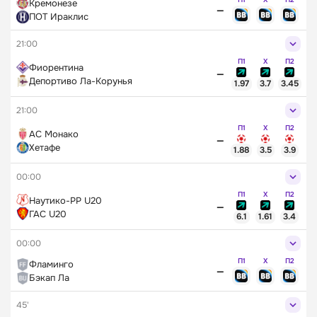
Кремонезе
—
ПОТ Ираклис
21:00
П1
X
П2
Фиорентина
—
Депортиво Ла-Корунья
1.97
3.7
3.45
21:00
П1
X
П2
АС Монако
—
Хетафе
1.88
3.5
3.9
00:00
П1
X
П2
Наутико-РР U20
—
ГАС U20
6.1
1.61
3.4
00:00
П1
X
П2
Фламинго
—
Бэкап Ла
45'