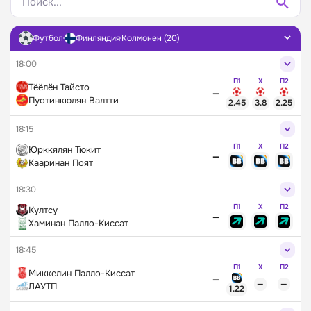
Поиск...
Футбол
Финляндия
Колмонен (20)
18:00
П1
X
П2
Тёёлён Тайсто
—
Пуотинкюлян Валтти
2.45
3.8
2.25
18:15
П1
X
П2
Юрккялян Тюкит
—
Кааринан Поят
18:30
П1
X
П2
Култсу
—
Хаминан Палло-Киссат
18:45
П1
X
П2
Миккелин Палло-Киссат
—
—
—
ЛАУТП
1.22