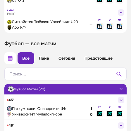
СЙК-й
7 Авг
19:00
П1
X
П2
Литтойстен Тюёвяэн Урхейлият U20
—
Або КФ
Футбол — все матчи
Все
Лайв
Сегодня
Предстоящие
Поиск...
Футбол
Матчи (20)
45'
П1
X
П2
1
Патхумтхани Юниверсити ФК
Университет Чулалонгкорн
0
49'