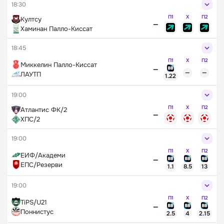
18:30
П1
X
П2
Култсу
—
Хаминан Палло-Киссат
18:45
П1
X
П2
Миккелин Палло-Киссат
—
—
—
ЛАУТП
1.22
19:00
П1
X
П2
Атлантис ФК/2
—
ХПС/2
19:00
П1
X
П2
ЕИФ/Академи
—
ЕПС/Резерви
1.1
8.5
13
19:00
П1
X
П2
TiPS/U21
—
Поннистус
2.5
4
2.15