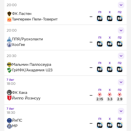
20:00
П1
X
П2
ФК Ластен
—
Тампереен Пели-Товерит
20:00
П1
X
П2
ППЯ/Руохолахти
—
ХооГее
20:30
П1
X
П2
Мальмин Паллосеура
—
ГрИФК/Академия U23
7 Авг
18:00
П1
X
П2
ФК Хака
—
Йиппо Йоэнсуу
2.15
3.3
2.9
7 Авг
18:30
П1
X
П2
ЙяПС
—
MP