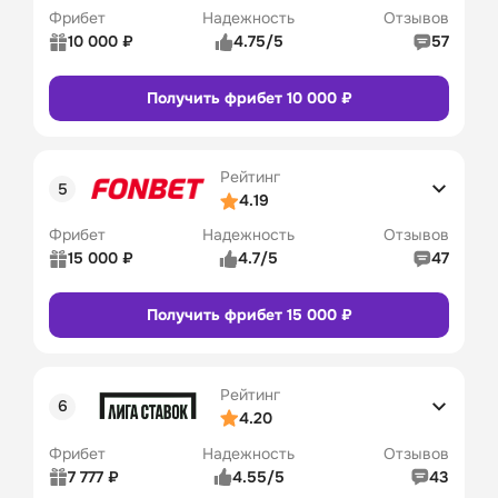
Фрибет
Надежность
Отзывов
Служба поддержки
5/5
10 000 ₽
4.75/5
57
Бонусы и акции
4/5
Рейтинг 
5/5
Получить фрибет 10 000 ₽
пользователей
Промокод
Бонусы
Коэффициенты
4/5
34
Линия в прематче
4/5
Рейтинг
Линия в лайве
Сайт
Приложение
4/5
4.19
Удобство платежей
4/5
Фрибет
Надежность
Отзывов
Служба поддержки
4/5
15 000 ₽
4.7/5
47
Бонусы и акции
5/5
Рейтинг 
5/5
Получить фрибет 15 000 ₽
пользователей
Промокод
Бонусы
Коэффициенты
4/5
10
Линия в прематче
4/5
Рейтинг
Линия в лайве
Сайт
Приложение
4/5
4.20
Удобство платежей
4/5
Фрибет
Надежность
Отзывов
Служба поддержки
5/5
7 777 ₽
4.55/5
43
Бонусы и акции
4/5