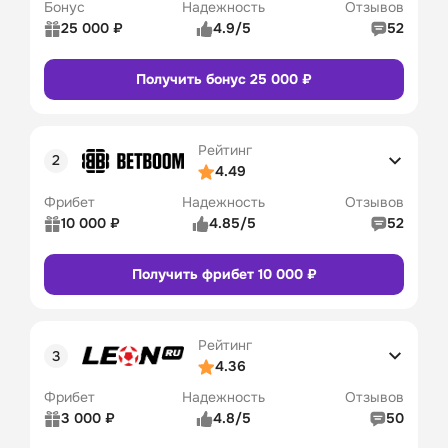
Бонус
Надежность
Отзывов
25 000 ₽
4.9/5
52
Рейтинг 
5/5
Получить бонус 25 000 ₽
пользователей
Коэффициенты
5/5
Линия в прематче
4/5
Рейтинг
Линия в лайве
5/5
4.49
Удобство платежей
4/5
Фрибет
Надежность
Отзывов
Служба поддержки
5/5
10 000 ₽
4.85/5
52
Бонусы и акции
5/5
Рейтинг 
5/5
Получить фрибет 10 000 ₽
пользователей
Промокод
Бонусы
Коэффициенты
5/5
22
Линия в прематче
4/5
Рейтинг
Линия в лайве
Сайт
Приложение
5/5
4.36
Удобство платежей
4/5
Фрибет
Надежность
Отзывов
Служба поддержки
4/5
3 000 ₽
4.8/5
50
Бонусы и акции
5/5