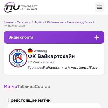
Главная
Матч центр
Футбол
Районная лига A Альсфельд/Гисен
ФК Вайкартсхайн
Популярные БК
Пари
Виды спорта
По букмекеру
БетБум
Леон
Pari
Приложения для Android
Винлайн
BetBoom
Germany
ФК Вайкартсхайн
Фонбет
Leon
Пари
Виды спорта
Марафон
Winline
БетБум
FC Weickartshain
Бетсити
Fonbet
Леон
Баскетбол
Турниры:
Районная лига A Альсфельд/Гисен
Статьи о БК
Мелбет
Лига Ставок
Винлайн
Киберспорт
Winline
Лига Ставок
Марафон
Фонбет
Теннис
База знаний
По видам спорта
Олимпбет
Бет-М
Марафон
Хоккей
Матчи
Таблица
Состав
Виды ставок
Тенниси
Baltbet
Бетсити
Футбол
Футбол
Футбол
По видам спорта
Основы ставок
Балтбет
Melbet
Мелбет
Хоккей
Предстоящие матчи
Евролига
Сервисы
Бет-М
Olimpbet
Лига Ставок
Баскетбол
Футбол
Виды спорта
Кубок России
Беттери
Tennisi
Олимпбет
Теннис
Хоккей