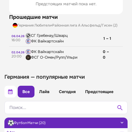
Предстоящих матчей пока нет.
Лига Чемпионов
Зенит
Betcity
Тенниси
Теннис
Настольный теннис
Баскетбол
Лига Европы
Спортбет
Bettery
Балтбет
Футбол
Волейбол
Теннис
Прошедшие матчи
24bet
Zenit
Беттери
Киберспорт
Настольный теннис
Рейтинги
Футбол
Спортбет
Зенит
Волейбол
Германия Любители
Районная лига A Альсфельд/Гисен (2)
Прочие категории
Лучшие букмекеры
РПЛ
24bet
Киберспорт
СГ Гребенау/Шварц
06.04.26
Приложения для iOS
Футбол
Легальные букмекерские конторы
Фрибеты
Лига чемпионов
1 – 1
16:00
ФК Вайкартсхайн
Российские букмекеры
Фрибеты без депозита
АПЛ
РПЛ
Leon
БК с мобильным приложением
Фрибет без отыгрыша
Серия А
Лига чемпионов
Zenit
ФК Вайкартсхайн
0 –
02.04.26
20:00
ФСГ О-Омен/Рупп/Ульри
0
Надежные букмекеры
Промокод без отыгрыша
Ла Лига
АПЛ
Лига Ставок
БК с гостевым демосчетом
Бонус за регистрацию без отыгрыша
Бундеслига
Серия А
Марафон
БК с большими коэффициентами
Фрибеты сегодня
Лига Европы
Ла Лига
Melbet
Германия — популярные матчи
БК с минимальными депозитами
Лучшие фрибеты
Лига конференций
Бундеслига
Pari
Букмекеры для ставок на американский футбол
Фрибет новым игрокам
Лига наций
Лига Европы
Tennisi
Все
Лайв
Сегодня
Предстоящие
Букмекеры для ставок на бейсбол
Новые БК с фрибетом
Суперкубок УЕФА
Лига конференций
Fonbet
Хоккей
Хоккей
Букмекеры для ставок на гольф
Фрибет 3000
Betcity
Букмекеры для ставок на автогонки
Акции букмекерских контор при регистрации
КХЛ
КХЛ
BetBoom
Поиск...
Букмекеры для ставок на чемпионаты мира и Европы
Промокоды букмекеров
НХЛ
НХЛ
Bettery
Букмекеры для ставок на дартс
Бездепозитные бонусы за регистрацию
АХЛ
АХЛ
Olimpbet
Футбол
Матчи (20)
Баскетбол
Баскетбол
Букмекеры для ставок на скачки
Бездепозитные бонусы букмекеров
Winline