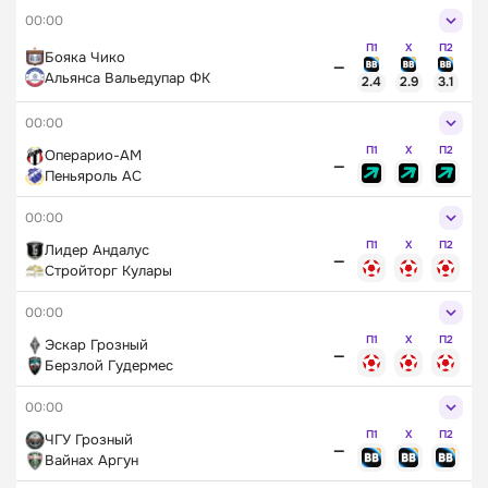
00:00
П1
X
П2
Бояка Чико
—
Альянса Вальедупар ФК
2.4
2.9
3.1
00:00
П1
X
П2
Операрио-АМ
—
Пеньяроль АС
00:00
П1
X
П2
Лидер Андалус
—
Стройторг Кулары
00:00
П1
X
П2
Эскар Грозный
—
Берзлой Гудермес
00:00
П1
X
П2
ЧГУ Грозный
—
Вайнах Аргун