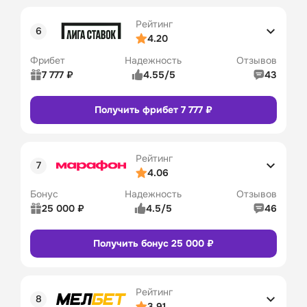
Линия в прематче
4/5
Рейтинг
Линия в лайве
Сайт
Приложение
4/5
4.20
Удобство платежей
4/5
Фрибет
Надежность
Отзывов
Служба поддержки
5/5
7 777 ₽
4.55/5
43
Бонусы и акции
4/5
Рейтинг 
5/5
Получить фрибет 7 777 ₽
пользователей
Промокод
Бонусы
Коэффициенты
4/5
10
Линия в прематче
4/5
Рейтинг
Сайт
Приложение
Линия в лайве
4/5
4.06
Удобство платежей
4/5
Бонус
Надежность
Отзывов
Служба поддержки
4/5
25 000 ₽
4.5/5
46
Бонусы и акции
5/5
Рейтинг 
5/5
Получить бонус 25 000 ₽
пользователей
Бонусы
17
Коэффициенты
4/5
Сайт
Приложение
Линия в прематче
4/5
Рейтинг
Линия в лайве
4/5
3.91