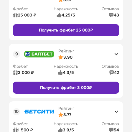
Удобство платежей
4/5
Фрибет
Надежность
Отзывов
Служба поддержки
4/5
25 000 ₽
4.25/5
48
Бонусы и акции
4/5
Рейтинг 
5/5
Получить фрибет 25 000₽
пользователей
Промокод
Бонусы
Коэффициенты
4/5
15
Линия в прематче
4/5
Рейтинг
Линия в лайве
Сайт
Приложение
3/5
3.90
Удобство платежей
4/5
Фрибет
Надежность
Отзывов
Служба поддержки
4/5
3 000 ₽
4.3/5
42
Бонусы и акции
4/5
Рейтинг 
5/5
Получить фрибет 3 000₽
пользователей
Промокод
Бонусы
Коэффициенты
4/5
16
Линия в прематче
4/5
Рейтинг
Линия в лайве
Сайт
Приложение
3/5
3.77
Удобство платежей
4/5
Фрибет
Надежность
Отзывов
Служба поддержки
4/5
1 500 ₽
3.9/5
54