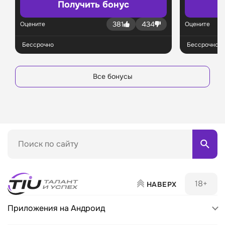
Получить бонус
П
381
434
Оцените
Оцените
Бессрочно
Бессрочно
Все бонусы
Поиск по матч-центру
18+
НАВЕРХ
Приложения на Андроид