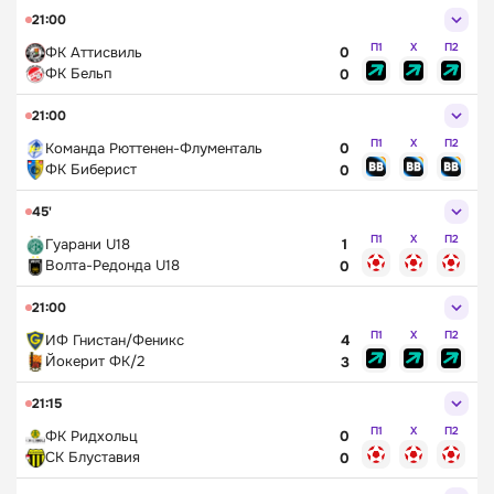
21:00
П1
X
П2
0
ФК Аттисвиль
ФК Бельп
0
21:00
П1
X
П2
0
Команда Рюттенен-Флументаль
ФК Биберист
0
45'
П1
X
П2
1
Гуарани U18
Волта-Редонда U18
0
21:00
П1
X
П2
4
ИФ Гнистан/Феникс
Йокерит ФК/2
3
21:15
П1
X
П2
0
ФК Ридхольц
СК Блуставия
0