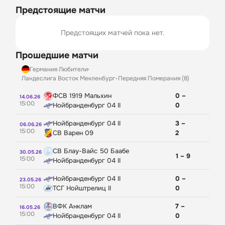
Лига Чемпионов
Зенит
Betcity
Тенниси
Теннис
Настольный теннис
Баскетбол
Предстоящие матчи
Лига Европы
Спортбет
Bettery
Балтбет
Футбол
Волейбол
Теннис
24bet
Zenit
Беттери
Киберспорт
Настольный теннис
Предстоящих матчей пока нет.
Рейтинги
Футбол
Спортбет
Зенит
Волейбол
Прочие категории
Лучшие букмекеры
РПЛ
24bet
Киберспорт
Прошедшие матчи
Приложения для iOS
Футбол
Легальные букмекерские конторы
Фрибеты
Лига чемпионов
Германия Любители
Российские букмекеры
Фрибеты без депозита
АПЛ
РПЛ
Leon
Ландеслига Восток Мекленбург-Передняя Померания (8)
БК с мобильным приложением
Фрибет без отыгрыша
Серия А
Лига чемпионов
Zenit
ФСВ 1919 Мальхин
0 –
14.06.26
Надежные букмекеры
Промокод без отыгрыша
Ла Лига
АПЛ
Лига Ставок
15:00
Нойбранденбург 04 II
0
БК с гостевым демосчетом
Бонус за регистрацию без отыгрыша
Бундеслига
Серия А
Марафон
БК с большими коэффициентами
Фрибеты сегодня
Лига Европы
Ла Лига
Melbet
Нойбранденбург 04 II
3 –
06.06.26
15:00
СВ Варен 09
2
БК с минимальными депозитами
Лучшие фрибеты
Лига конференций
Бундеслига
Pari
Букмекеры для ставок на американский футбол
Фрибет новым игрокам
Лига наций
Лига Европы
Tennisi
СВ Блау-Вайс 50 Баабе
30.05.26
1 – 9
Букмекеры для ставок на бейсбол
Новые БК с фрибетом
Суперкубок УЕФА
Лига конференций
Fonbet
15:00
Нойбранденбург 04 II
Хоккей
Хоккей
Букмекеры для ставок на гольф
Фрибет 3000
Betcity
Нойбранденбург 04 II
0 –
Букмекеры для ставок на автогонки
Акции букмекерских контор при регистрации
КХЛ
КХЛ
BetBoom
23.05.26
15:00
ТСГ Нойштрелиц II
0
Букмекеры для ставок на чемпионаты мира и Европы
Промокоды букмекеров
НХЛ
НХЛ
Bettery
Букмекеры для ставок на дартс
Бездепозитные бонусы за регистрацию
АХЛ
АХЛ
Olimpbet
ВФК Анклам
7 –
16.05.26
Баскетбол
Баскетбол
15:00
Букмекеры для ставок на скачки
Бездепозитные бонусы букмекеров
Winline
Нойбранденбург 04 II
0