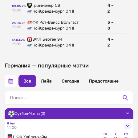
Букмекеры для ставок на киберспорт
НБА
НБА
Baltbet
Гримменер СВ
4 –
09.05.26
Букмекеры для профессиональных игроков
Единая Лига ВТБ
Единая Лига ВТБ
24Бет
19:00
Нойбранденбург 04 II
2
Букмекеры для ставок на футбол
Евролига
Евролига
WNBA
WNBA
ФК Рот-Вайсс Вольгаст
5 –
25.04.26
15:00
Нойбранденбург 04 II
0
Суперлига
Суперлига
Теннис
Теннис
ВФЛ Берген 94
4 –
12.04.26
US Open 2026 ATP
ATP
15:00
Нойбранденбург 04 II
2
US Open 2026 WTA
WTA
Настольный теннис
Cincinnati ATP
Cincinnati WTA
Челленджер
Германия — популярные матчи
Настольный теннис
Лига Про
Чемпионат мира
Setka Cup
Все
Лайв
Сегодня
Предстоящие
Волейбол
Кубок мира
Чемпионат Европы
Лига Наций
Поиск...
WTT Champions Yokohama, MS
Суперлига России
Киберспорт
WTT Champions Yokohama, WS
Футбол
Матчи (3)
Europe Smash Sweden, WS
IEM Cologne
Europe Smash Sweden, MS
The International
8 Авг
Волейбол
14:00
П1
X
П2
Лига Наций
1. ФК Хайденхайм