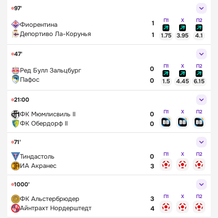
97'
П1
X
П2
1
Фиорентина
Депортиво Ла-Корунья
1
1.75
3.95
4.1
47'
П1
X
П2
0
Ред Булл Зальцбург
Пафос
0
1.5
4.45
6.15
21:00
П1
X
П2
0
ФК Мюмлисвиль II
ФК Обердорф II
0
71'
П1
X
П2
0
Тиндастоль
ИА Акранес
3
1000'
П1
X
П2
3
ФК Альстербрюдер
Айнтрахт Нордерштедт
4