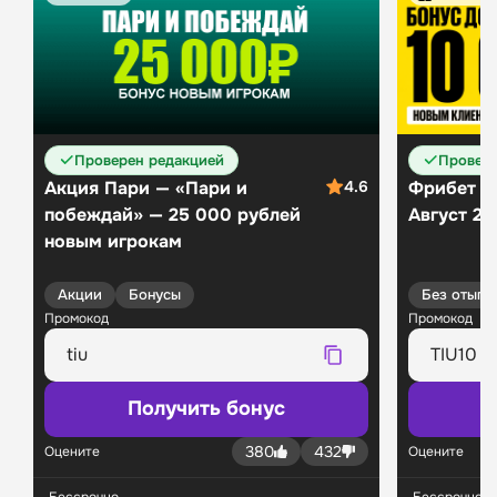
13
Сайт
Приложение
Проверен редакцией
Провере
Акция Пари — «Пари и
4.6
Фрибет Б
побеждай» — 25 000 рублей
Август 20
новым игрокам
Акции
Бонусы
Без отыгр
Промокод
Промокод
Получить бонус
П
380
432
Оцените
Оцените
Бессрочно
Бессрочно