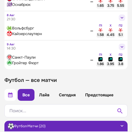
—
Чемпионат мира
Оснабрюк
1.65
3.75
5.55
Суперлига России
8 Авг
Чемпионат Европы
21:30
Киберспорт
П1
X
П2
Вольфсбург
—
IEM Cologne
Кайзерслаутерн
1.58
4.45
5.1
The International
Esports World Cup Counter Strike
9 Авг
14:30
П1
X
П2
Санкт-Паули
—
Гройтер Фюрт
1.86
3.95
3.8
Футбол — все матчи
Все
Лайв
Сегодня
Предстоящие
Поиск...
Футбол
Матчи (20)