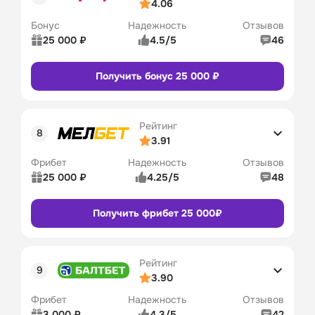
4.06
Удобство платежей
4/5
Бонус
Надежность
Отзывов
Служба поддержки
4/5
25 000 ₽
4.5/5
46
Бонусы и акции
5/5
Рейтинг 
5/5
Получить бонус 25 000 ₽
пользователей
Бонусы
17
Коэффициенты
4/5
Сайт
Приложение
Линия в прематче
4/5
Рейтинг
Линия в лайве
4/5
3.91
Удобство платежей
4/5
Фрибет
Надежность
Отзывов
Служба поддержки
4/5
25 000 ₽
4.25/5
48
Бонусы и акции
4/5
Рейтинг 
5/5
Получить фрибет 25 000₽
пользователей
Промокод
Бонусы
Коэффициенты
4/5
15
Линия в прематче
4/5
Рейтинг
Линия в лайве
Сайт
Приложение
3/5
3.90
Удобство платежей
4/5
Фрибет
Надежность
Отзывов
Служба поддержки
4/5
3 000 ₽
4.3/5
42