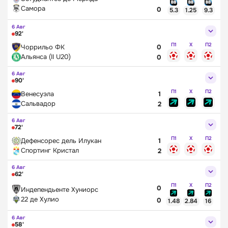
Самора
0
5.3
1.25
9.3
6 Авг
92'
П1
X
П2
0
Чоррильо ФК
Альянса (II U20)
0
6 Авг
90'
П1
X
П2
1
Венесуэла
Сальвадор
2
6 Авг
72'
П1
X
П2
1
Дефенсорес дель Илукан
Спортинг Кристал
2
6 Авг
62'
П1
X
П2
0
Индепендьенте Хуниорс
22 де Хулио
0
1.48
2.84
16
6 Авг
58'