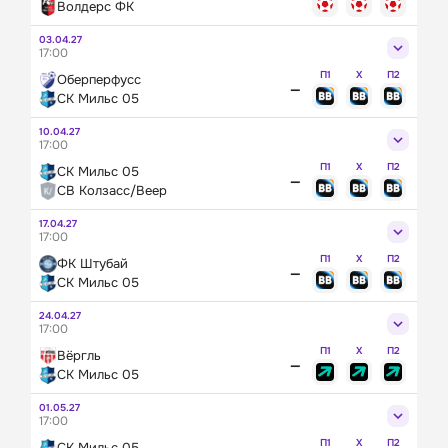
Волдерс ФК
03.04.27
17:00
П1
X
П2
Оберперфусс
—
СК Мильс 05
10.04.27
17:00
П1
X
П2
СК Мильс 05
—
СВ Колзасс/Веер
17.04.27
17:00
П1
X
П2
ФК Штубай
—
СК Мильс 05
24.04.27
17:00
П1
X
П2
Вёргль
—
СК Мильс 05
01.05.27
17:00
П1
X
П2
СК Мильс 05