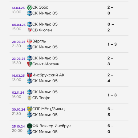
СК Эббс
2 –
13.04.25
18:00
СК Мильс 05
0
СК Мильс 05
0 –
05.04.25
15:00
СВ Фюген
2
Вёргль
28.03.25
1 – 3
21:30
СК Мильс 05
СК Мильс 05
2 –
23.03.25
15:30
Санкт-Иоганн
3
Инсбрукский АК
2 –
16.03.25
13:00
СК Мильс 05
4
СК Мильс 05
02.11.24
1 – 3
16:00
СВ Телфс
СПГ Мётц/Зильц
6 –
30.10.24
21:30
СК Мильс 05
5
ФК Ваккер Инсбрук
6 –
25.10.24
20:00
СК Мильс 05
0