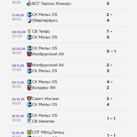
18:30
ВСГ Тироль Юниорс
0
СК Мильс 05
2 –
11.04.26
18:00
Оберперфусс
4
СВ Телфс
7 –
03.04.26
20:00
СК Мильс 05
0
СК Мильс 05
22.03.26
0 – 1
18:00
Инсбрукский АК
Инсбрукский АК
2 –
08.11.25
15:45
СК Мильс 05
3
СК Мильс 05
4 –
02.11.25
16:00
Волдерс ФК
2
Санкт-Иоганн
2 –
25.10.25
19:00
СК Мильс 05
4
СК Мильс 05
18.10.25
1 – 1
16:30
СВ Кематен
СПГ Мётц/Зильц
12.10.25
1 – 1
15:00