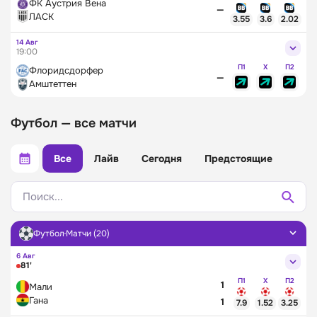
ФК Аустрия Вена
—
ЛАСК
3.55
3.6
2.02
14 Авг
19:00
П1
X
П2
Флоридсдорфер
—
Амштеттен
Футбол — все матчи
Все
Лайв
Сегодня
Предстоящие
Поиск...
Футбол
Матчи (20)
6 Авг
81'
П1
X
П2
1
Мали
Гана
1
7.9
1.52
3.25