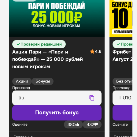
13
Сайт
Приложение
Проверен редакцией
Провере
Акция Пари — «Пари и
4.6
Фрибет Б
побеждай» — 25 000 рублей
Август 20
новым игрокам
Акции
Бонусы
Без отыгр
Промокод
Промокод
Получить бонус
П
380
432
Оцените
Оцените
Бессрочно
Бессрочно