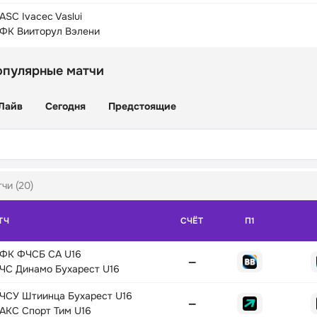
ASC Ivacec Vaslui
ФК Вииторул Вэлени
опулярные матчи
Лайв
Сегодня
Предстоящие
чи (20)
ТЧ
СЧЁТ
П1
ФК ФЧСБ СА U16
—
ЧС Динамо Бухарест U16
ЧСУ Штиинца Бухарест U16
—
АКС Спорт Тим U16