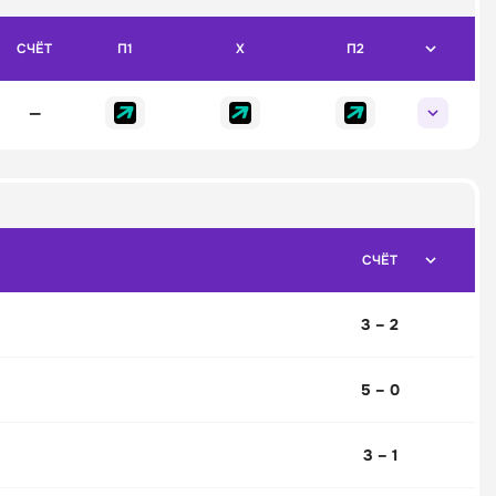
СЧЁТ
П1
X
П2
—
СЧЁТ
3 – 2
5 – 0
3 – 1