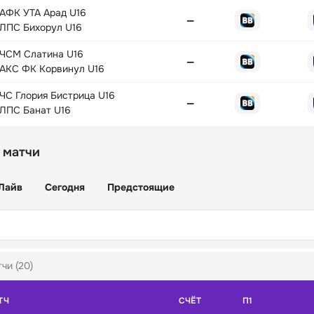
АФК УТА Арад U16
—
ЛПС Бихорул U16
ЧСМ Слатина U16
—
АКС ФК Корвинул U16
ЧС Глория Бистрица U16
—
ЛПС Банат U16
 матчи
Лайв
Сегодня
Предстоящие
чи (20)
ТЧ
СЧЁТ
П1