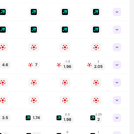
-1.5
2
4.6
7
1.96
2.05
0.5
2.25
3.5
1.74
1.98
2
0
1