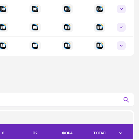
X
П2
ФОРА
ТОТАЛ