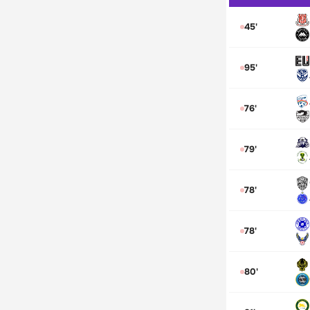
45'
95'
76'
79'
78'
78'
80'