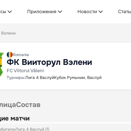
усы
Приложения
Новости
Стать
 Вэлени
Romania
ФК Вииторул Вэлени
FC Viitorul Văleni
Турниры:
Лига 4 Васлуй
Кубок Румынии, Васлуй
лица
Состав
ие матчи
юбители
Лига 4 Васлуй (1)