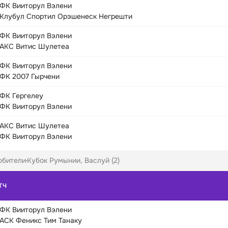
ФК Вииторул Вэлени
Клубул Спортил Орэшенеск Негрешти
ФК Вииторул Вэлени
АКС Витис Шулетеа
ФК Вииторул Вэлени
ФК 2007 Гырчени
ФК Гергелеу
ФК Вииторул Вэлени
АКС Витис Шулетеа
ФК Вииторул Вэлени
юбители
Кубок Румынии, Васлуй (2)
ТЧ
ФК Вииторул Вэлени
АСК Феникс Тим Танаку