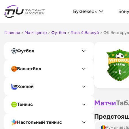
Букмекеры
Бон
Главная
Матч центр
Футбол
Лига 4 Васлуй
ФК Вииторул
Футбол
Баскетбол
Хоккей
Матчи
Таб
Теннис
Предстоящ
Настольный теннис
Румыния Л