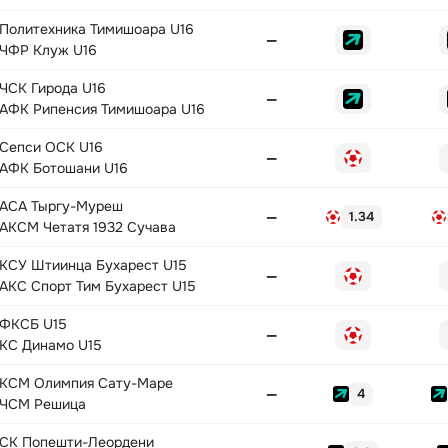
Политехника Тимишоара U16
—
ЧФР Клуж U16
ЧСК Гирода U16
—
АФК Рипенсия Тимишоара U16
Сепси ОСК U16
—
АФК Ботошани U16
АСА Тыргу-Муреш
—
1.34
АКСМ Четатя 1932 Сучава
КСУ Штиинца Бухарест U15
—
АКС Спорт Тим Бухарест U15
ФКСБ U15
—
КС Динамо U15
КСМ Олимпия Сату-Маре
—
4
ЧСМ Решица
СК Попешти-Леордени