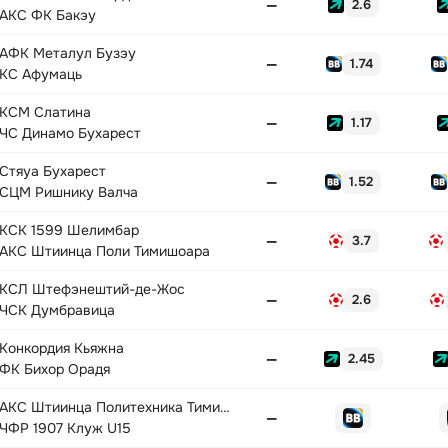
—
2.6
АКС ФК Бакэу
АФК Металул Бузэу
—
1.74
КС Афумаць
КСМ Слатина
—
1.17
ЧС Динамо Бухарест
Стяуа Бухарест
—
1.52
СЦМ Ришнику Валча
КСК 1599 Шелимбар
—
3.7
АКС Штиинца Поли Тимишоара
КСЛ Штефэнештий-де-Жос
—
2.6
ЧСК Думбравица
Конкордия Кьяжна
—
2.45
ФК Бихор Орадя
АКС Штиинца Политехника Тимишоара U15
—
ЧФР 1907 Клуж U15