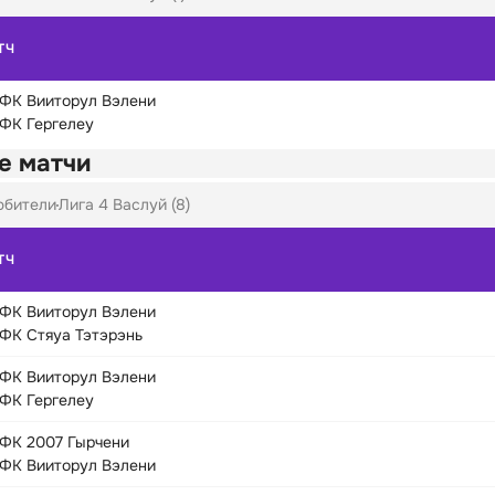
ТЧ
ФК Вииторул Вэлени
ФК Гергелеу
е матчи
юбители
Лига 4 Васлуй (8)
ТЧ
ФК Вииторул Вэлени
ФК Стяуа Тэтэрэнь
ФК Вииторул Вэлени
ФК Гергелеу
ФК 2007 Гырчени
ФК Вииторул Вэлени