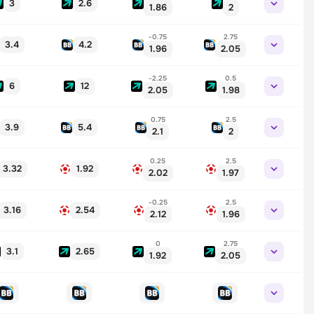
3
2.6
1.86
2
-0.75
2.75
3.4
4.2
1.96
2.05
-2.25
0.5
6
12
2.05
1.98
0.75
2.5
3.9
5.4
2.1
2
0.25
2.5
3.32
1.92
2.02
1.97
-0.25
2.5
3.16
2.54
2.12
1.96
0
2.75
3.1
2.65
1.92
2.05