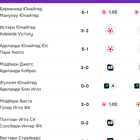
Биркенхед Юнайтед
6
-
1
1.02
Манукау Юнайтед
Истерн Юнайтед
3
-
2
Adelaide Victory
Аделаида Юнайтед Юс
5
-
1
Пара Хиллз
Модбери Джетс
2
-
0
Аделаида Кобрас
Фулхэм Юнайтед
0
-
0
4
Аделаида Блю Иглз
Модбери Виста
3
-
0
1.02
Голер Иглз ФК
Понтиан Иглз СК
0
-
2
Солсбери Интер ФК
Вестерн Страйкерс