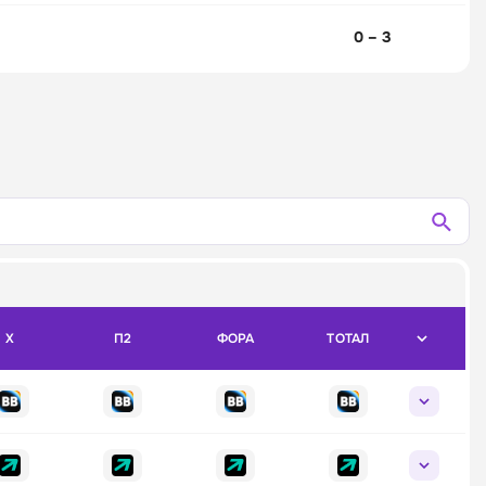
0 – 3
X
П2
ФОРА
ТОТАЛ