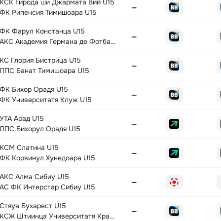
КСК Гирода ши Джармата Вий U15
—
ФК Рипенсия Тимишоара U15
ФК Фарул Констанца U15
—
АКС Академия Германа де Фотбал U15
КС Глория Бистрица U15
—
ЛПС Банат Тимишоара U15
ФК Бихор Орадя U15
—
ФК Университатя Клуж U15
УТА Арад U15
—
ЛПС Бихорул Орадя U15
КСМ Слатина U15
—
ФК Корвинул Хунедоара U15
АКС Алма Сибиу U15
—
АС ФК Интерстар Сибиу U15
Стяуа Бухарест U15
—
КСЖ Штиинца Университатя Крайова U15