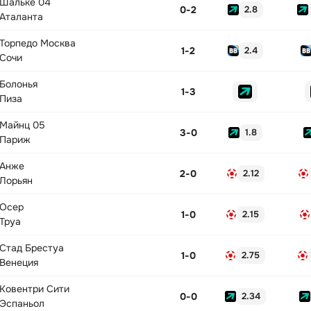
Шальке 04
0
-
2
2.8
Аталанта
Торпедо Москва
1
-
2
2.4
Сочи
Болонья
1
-
3
Пиза
Майнц 05
3
-
0
1.8
Париж
Анже
2
-
0
2.12
Лорьян
Осер
1
-
0
2.15
Труа
Стад Брестуа
1
-
0
2.75
Венеция
Ковентри Сити
0
-
0
2.34
Эспаньол