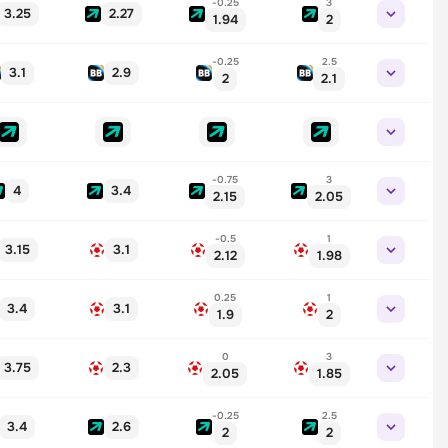
-0.25
3
3.25
2.27
1.94
2
-0.25
2.5
3.1
2.9
2
2.1
-0.75
3
4
3.4
2.15
2.05
-0.5
1
3.15
3.1
2.12
1.98
0.25
1
3.4
3.1
1.9
2
0
3
3.75
2.3
2.05
1.85
-0.25
2.5
3.4
2.6
2
2