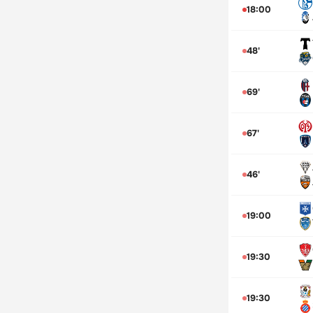
18:00
48'
69'
67'
46'
19:00
19:30
19:30