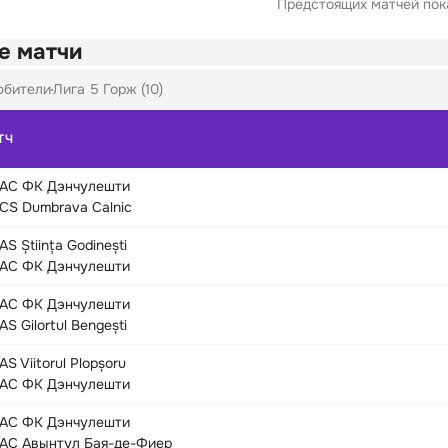
Предстоящих матчей пока
е матчи
юбители
Лига 5 Горж (10)
ТЧ
АС ФК Дэнчулешти
CS Dumbrava Calnic
AS Știința Godinești
АС ФК Дэнчулешти
АС ФК Дэнчулешти
AS Gilortul Bengești
AS Viitorul Plopșoru
АС ФК Дэнчулешти
АС ФК Дэнчулешти
АС Авынтул Бая-де-Фиер