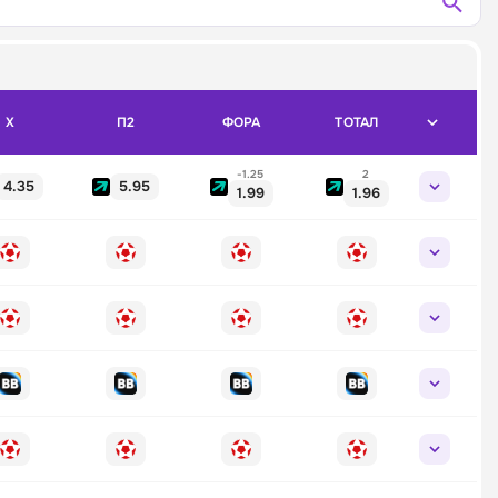
X
П2
ФОРА
ТОТАЛ
-1.25
2
4.35
5.95
1.99
1.96