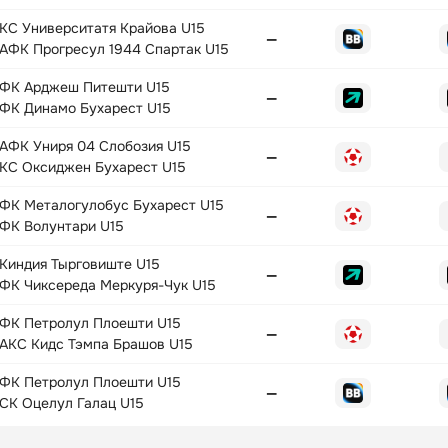
КС Университатя Крайова U15
—
АФК Прогресул 1944 Спартак U15
ФК Арджеш Питешти U15
—
ФК Динамо Бухарест U15
АФК Униря 04 Слобозия U15
—
КС Оксиджен Бухарест U15
ФК Металогулобус Бухарест U15
—
ФК Волунтари U15
Киндия Тырговиште U15
—
ФК Чиксереда Меркуря-Чук U15
ФК Петролул Плоешти U15
—
АКС Кидс Тэмпа Брашов U15
ФК Петролул Плоешти U15
—
СК Оцелул Галац U15