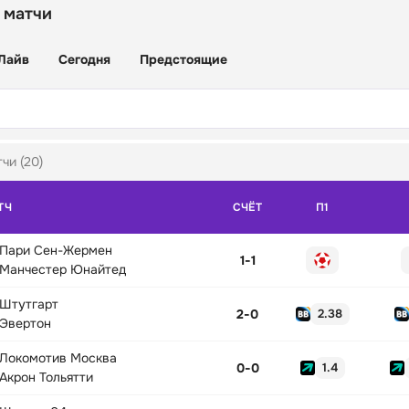
 матчи
Лайв
Сегодня
Предстоящие
чи (20)
ТЧ
СЧЁТ
П1
Пари Сен-Жермен
1
-
1
Манчестер Юнайтед
Штутгарт
2
-
0
2.38
Эвертон
Локомотив Москва
0
-
0
1.4
Акрон Тольятти