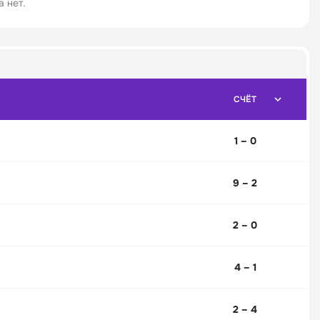
 нет.
СЧЁТ
1 – 0
9 – 2
2 – 0
4 – 1
2 – 4