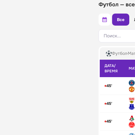
Футбол — все
Все
Поиск...
Футбол
Мат
ДАТА/
МА
ВРЕМЯ
45'
45'
45'