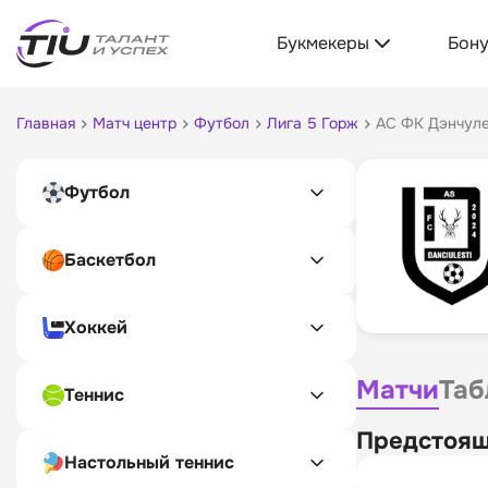
Букмекеры
Бон
Главная
Матч центр
Футбол
Лига 5 Горж
АС ФК Дэнчул
Футбол
Баскетбол
Хоккей
Матчи
Таб
Теннис
Предстоящ
Настольный теннис