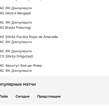
АС ФК Дэнчулешти
AS Gilortul Bengești
АС ФК Дэнчулешти
AS Bradul Polovragi
AS Știința Flacăra Roșia de Amaradia
АС ФК Дэнчулешти
АС ФК Дэнчулешти
CS Știința Drăguțești
АС Авынтул Бая-де-Фиер
АС ФК Дэнчулешти
опулярные матчи
Лайв
Сегодня
Предстоящие