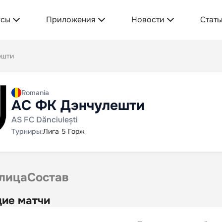
усы
Приложения
Новости
Стать
ешти
Romania
АС ФК Дэнчулешти
AS FC Dănciulești
Турниры:
Лига 5 Горж
лица
Состав
ие матчи