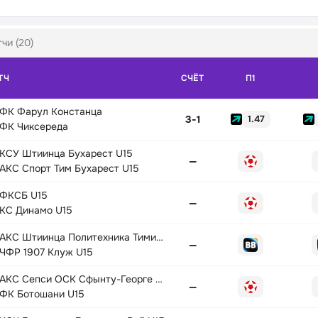
чи (20)
ТЧ
СЧЁТ
П1
ФК Фарул Констанца
3
-
1
1.47
ФК Чиксереда
КСУ Штиинца Бухарест U15
—
АКС Спорт Тим Бухарест U15
ФКСБ U15
—
КС Динамо U15
АКС Штиинца Политехника Тимишоара U15
—
ЧФР 1907 Клуж U15
АКС Сепси ОСК Сфынту-Георге U15
—
ФК Ботошани U15