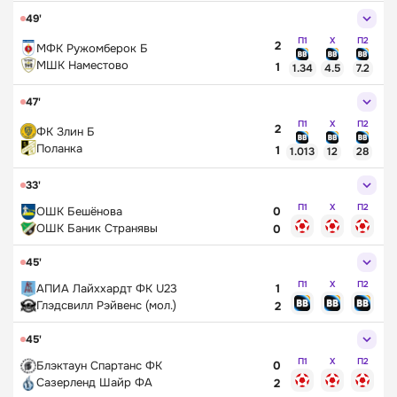
49'
П1
X
П2
2
МФК Ружомберок Б
МШК Наместово
1
1.34
4.5
7.2
47'
П1
X
П2
2
ФК Злин Б
Поланка
1
1.013
12
28
33'
П1
X
П2
0
ОШК Бешёнова
ОШК Баник Странявы
0
45'
П1
X
П2
1
АПИА Лайххардт ФК U23
Глэдсвилл Рэйвенс (мол.)
2
45'
П1
X
П2
0
Блэктаун Спартанс ФК
Сазерленд Шайр ФА
2