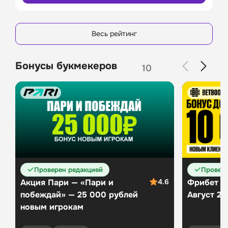
Коэффициенты
3/5
8
Линия в прематче
3/5
Линия в лайве
Сайт
Приложение
4/5
Весь рейтинг
Удобство платежей
4/5
Служба поддержки
4/5
Бонусы букмекеров
10
Бонусы и акции
4/5
Промокод
Бонусы
13
Сайт
Приложение
Проверен редакцией
Провере
Акция Пари — «Пари и
4.6
Фрибет Б
побеждай» — 25 000 рублей
Август 20
новым игрокам