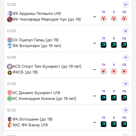
12:00
П1
X
П2
ФК Арджеш Питешти U19
—
ФК Чиксереда Меркуря-Чук (до 19)
12:00
П1
X
П2
СК Оцелул Галац (до 19)
—
ФК Волунтари (до 19 лет)
12:00
П1
X
П2
ACS Спорт Тим Бухарест (до 19 лет)
—
ФКСБ (до 19)
12:00
П1
X
П2
КС Динамо Бухарест U19
—
КС Конкордия Кьяжна (до 19 лет)
12:00
П1
X
П2
ФК Ботошани (до 19)
—
АКС ФК Бакэу U19