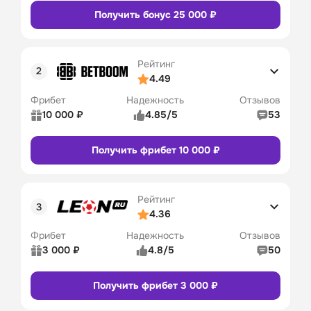
Рейтинг 
5/5
Получить бонус 25 000 ₽
пользователей
Коэффициенты
5/5
Линия в прематче
4/5
Рейтинг
Линия в лайве
5/5
4.49
Удобство платежей
4/5
Фрибет
Надежность
Отзывов
Служба поддержки
5/5
10 000 ₽
4.85/5
53
Бонусы и акции
5/5
Рейтинг 
5/5
Получить фрибет 10 000 ₽
пользователей
Промокод
Бонусы
Коэффициенты
5/5
22
Линия в прематче
4/5
Рейтинг
Линия в лайве
Сайт
Приложение
5/5
4.36
Удобство платежей
4/5
Фрибет
Надежность
Отзывов
Служба поддержки
4/5
3 000 ₽
4.8/5
50
Бонусы и акции
5/5
Рейтинг 
5/5
Получить фрибет 3 000 ₽
пользователей
Промокод
Бонусы
Коэффициенты
5/5
42