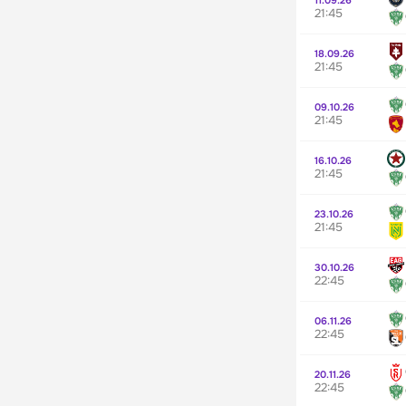
21:45
18.09.26
21:45
09.10.26
21:45
16.10.26
21:45
23.10.26
21:45
30.10.26
22:45
06.11.26
22:45
20.11.26
22:45