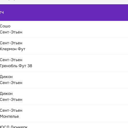
ТЧ
Сошо
Сент-Этьен
Сент-Этьен
Клермон Фут
Сент-Этьен
Гренобль Фут 38
Дижон
Сент-Этьен
Дижон
Сент-Этьен
Сент-Этьен
Монпелье
ЮСЛ Дюнкерк