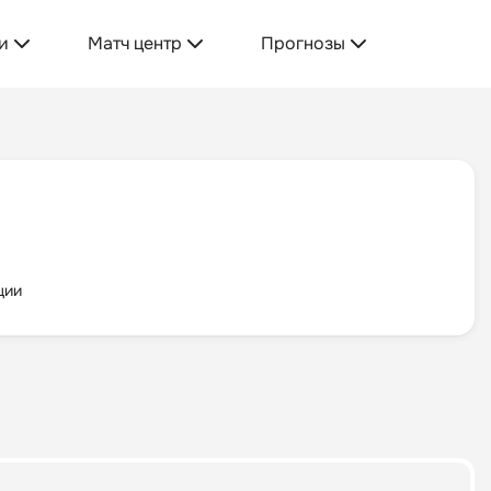
и
Матч центр
Прогнозы
ции