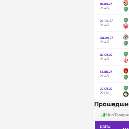
16.04.27
21:45
23.04.27
21:45
30.04.27
21:45
07.05.27
21:45
14.05.27
21:45
22.05.27
21:00
Прошедши
Мир
Товарищ
ДАТА/