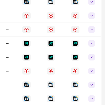
—
—
—
—
—
—
—
—