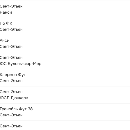
Сент-Этьен
Нанси
По ФК
Сент-Этьен
Анси
Сент-Этьен
Сент-Этьен
ЮС Булонь-сюр-Мер
Клермон Фут
Сент-Этьен
Сент-Этьен
ЮСЛ Дюнкерк
Гренобль Фут 38
Сент-Этьен
Сент-Этьен