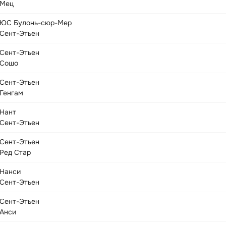
Мец
ЮС Булонь-сюр-Мер
Сент-Этьен
Сент-Этьен
Сошо
Сент-Этьен
Генгам
Нант
Сент-Этьен
Сент-Этьен
Ред Стар
Нанси
Сент-Этьен
Сент-Этьен
Анси