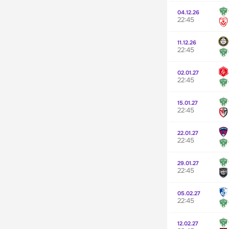
04.12.26
22:45
11.12.26
22:45
02.01.27
22:45
15.01.27
22:45
22.01.27
22:45
29.01.27
22:45
05.02.27
22:45
12.02.27