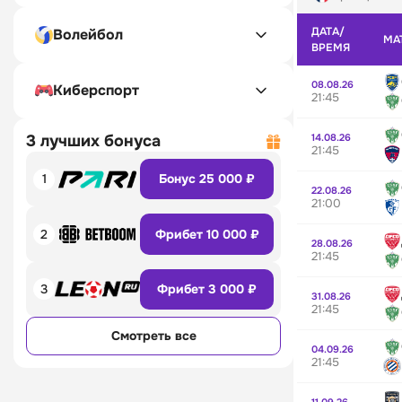
ДАТА/
Волейбол
МА
ВРЕМЯ
08.08.26
Киберспорт
21:45
14.08.26
3 лучших бонуса
21:45
1
Бонус 25 000 ₽
22.08.26
21:00
2
Фрибет 10 000 ₽
28.08.26
21:45
3
Фрибет 3 000 ₽
31.08.26
21:45
Смотреть все
04.09.26
21:45
11.09.26