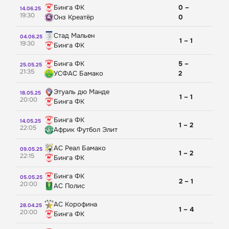
Бинга ФК
0 –
14.06.25
19:30
Онз Креатёр
0
Стад Мальен
04.06.25
1 – 1
19:30
Бинга ФК
Бинга ФК
5 –
25.05.25
21:35
УСФАС Бамако
2
Этуаль дю Манде
18.05.25
1 – 1
20:00
Бинга ФК
Бинга ФК
14.05.25
1 – 2
22:05
Африк Футбол Элит
АС Реал Бамако
09.05.25
1 – 2
22:15
Бинга ФК
Бинга ФК
05.05.25
2 – 1
20:00
АС Полис
АС Корофина
28.04.25
1 – 4
20:00
Бинга ФК