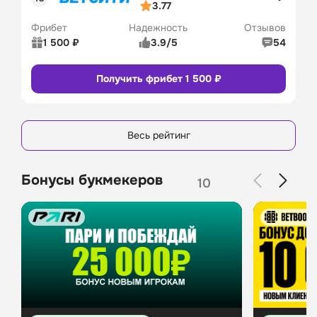
3.77
Удобство платежей
4/5
Фрибет
Надежность
Отзывов
Служба поддержки
4/5
1 500 ₽
3.9/5
54
Бонусы и акции
4/5
Рейтинг 
5/5
Получить фрибет 1 500 ₽
пользователей
Промокод
Бонусы
Коэффициенты
3/5
8
Линия в прематче
3/5
Линия в лайве
Сайт
Приложение
4/5
Весь рейтинг
Удобство платежей
4/5
Служба поддержки
4/5
Бонусы букмекеров
10
Бонусы и акции
4/5
Промокод
Бонусы
13
Сайт
Приложение