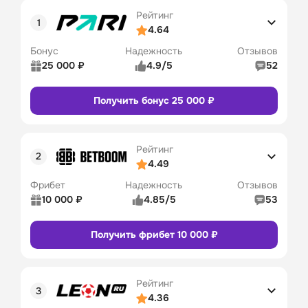
Рейтинг
4.64
Бонус
Надежность
Отзывов
25 000 ₽
4.9/5
52
Рейтинг 
5/5
Получить бонус 25 000 ₽
пользователей
Коэффициенты
5/5
Линия в прематче
4/5
Рейтинг
Линия в лайве
5/5
4.49
Удобство платежей
4/5
Фрибет
Надежность
Отзывов
Служба поддержки
5/5
10 000 ₽
4.85/5
53
Бонусы и акции
5/5
Рейтинг 
5/5
Получить фрибет 10 000 ₽
пользователей
Промокод
Бонусы
Коэффициенты
5/5
22
Линия в прематче
4/5
Рейтинг
Линия в лайве
Сайт
Приложение
5/5
4.36
Удобство платежей
4/5