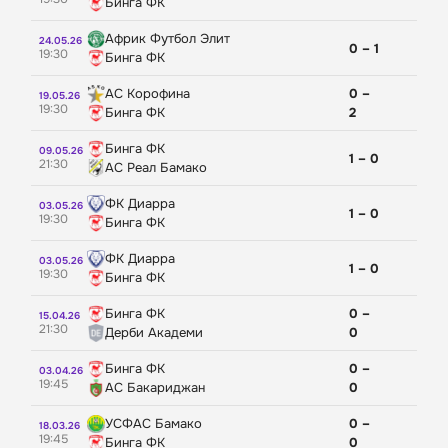
Бинга ФК
Чемпионат мира
Суперлига России
Африк Футбол Элит
24.05.26
0 – 1
19:30
Бинга ФК
Чемпионат Европы
Киберспорт
АС Корофина
0 –
19.05.26
IEM Cologne
19:30
Бинга ФК
2
The International
Бинга ФК
09.05.26
Esports World Cup Counter Strike
1 – 0
21:30
АС Реал Бамако
ФК Диарра
03.05.26
1 – 0
19:30
Бинга ФК
ФК Диарра
03.05.26
1 – 0
19:30
Бинга ФК
Бинга ФК
0 –
15.04.26
21:30
Дерби Академи
0
Бинга ФК
0 –
03.04.26
19:45
АС Бакариджан
0
УСФАС Бамако
0 –
18.03.26
19:45
Бинга ФК
0