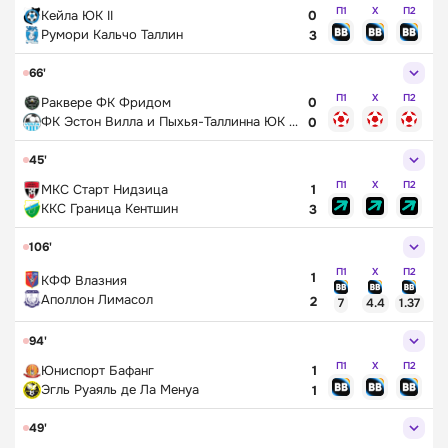
П1
X
П2
0
Кейла ЮК II
Румори Кальчо Таллин
3
66'
П1
X
П2
0
Раквере ФК Фридом
ФК Эстон Вилла и Пыхья-Таллинна ЮК Вольта (объединенная команда)
0
45'
П1
X
П2
1
МКС Старт Нидзица
ККС Граница Кентшин
3
106'
П1
X
П2
1
КФФ Влазния
Аполлон Лимасол
2
7
4.4
1.37
94'
П1
X
П2
1
Юниспорт Бафанг
Эгль Руаяль де Ла Менуа
1
49'