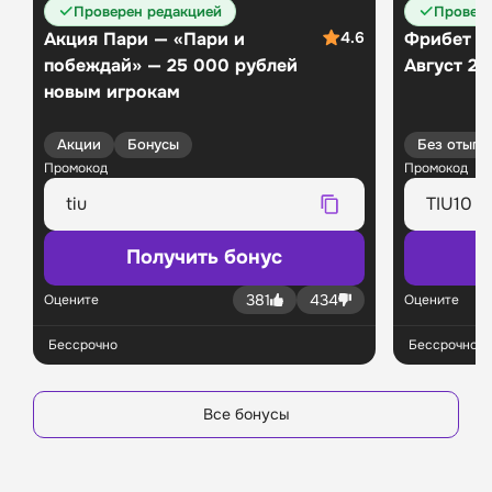
Проверен редакцией
Провере
Акция Пари — «Пари и
4.6
Фрибет Б
побеждай» — 25 000 рублей
Август 20
новым игрокам
Акции
Бонусы
Без отыгр
Промокод
Промокод
Получить бонус
П
381
434
Оцените
Оцените
Бессрочно
Бессрочно
Все бонусы