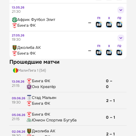
Букмекеры для ставок на киберспорт
НБА
НБА
Baltbet
Букмекеры для профессиональных игроков
Единая Лига ВТБ
Единая Лига ВТБ
24Бет
13.05.26
21:30
Букмекеры для ставок на футбол
Евролига
Евролига
П1
X
П2
Африк Футбол Элит
WNBA
WNBA
—
Бинга ФК
Суперлига
Суперлига
Теннис
Теннис
27.05.26
19:30
US Open 2026 ATP
ATP
П1
X
П2
Джолиба АК
US Open 2026 WTA
WTA
—
Бинга ФК
Настольный теннис
Cincinnati ATP
Прошедшие матчи
Cincinnati WTA
Челленджер
Настольный теннис
Лига Про
Мали
Лига 1 (54)
Чемпионат мира
Setka Cup
Бинга ФК
0 –
13.06.26
Волейбол
Кубок мира
21:15
Онз Креатёр
0
Чемпионат Европы
Лига Наций
Стад Мальен
WTT Champions Yokohama, MS
Суперлига России
09.06.26
2 – 1
19:30
Бинга ФК
Киберспорт
WTT Champions Yokohama, WS
Europe Smash Sweden, WS
IEM Cologne
Бинга ФК
05.06.26
0 – 1
21:15
Europe Smash Sweden, MS
The International
Юнион Спортив Бугуба
Волейбол
Джолиба АК
02.06.26
Лига Наций
2 – 1
19:30