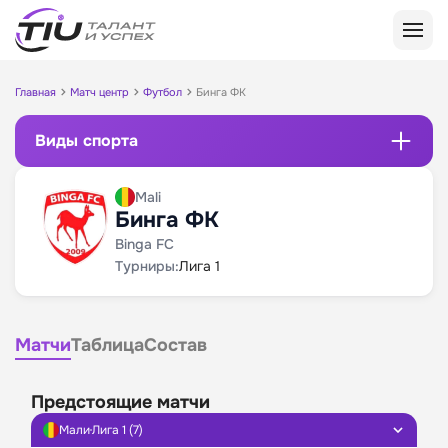
Главная
Матч центр
Футбол
Бинга ФК
Популярные БК
Виды спорта
Пари
По букмекеру
БетБум
Леон
Pari
Mali
Приложения для Android
Винлайн
BetBoom
Бинга ФК
Фонбет
Leon
Пари
Binga FC
Виды спорта
Марафон
Winline
БетБум
Турниры:
Лига 1
Бетсити
Fonbet
Леон
Баскетбол
Статьи о БК
Мелбет
Лига Ставок
Винлайн
Киберспорт
Winline
Лига Ставок
Марафон
Фонбет
Теннис
Матчи
Таблица
Состав
База знаний
По видам спорта
Олимпбет
Бет-М
Марафон
Хоккей
Виды ставок
Тенниси
Baltbet
Бетсити
Футбол
Футбол
Футбол
По видам спорта
Основы ставок
Балтбет
Melbet
Мелбет
Хоккей
Предстоящие матчи
Евролига
Сервисы
Бет-М
Olimpbet
Лига Ставок
Баскетбол
Футбол
Мали
Лига 1 (7)
Виды спорта
Кубок России
Беттери
Tennisi
Олимпбет
Теннис
Хоккей