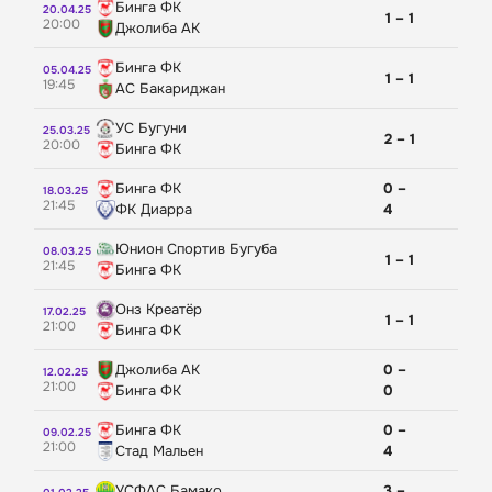
Бинга ФК
20.04.25
1 – 1
20:00
Джолиба АК
Бинга ФК
05.04.25
1 – 1
19:45
АС Бакариджан
УС Бугуни
25.03.25
2 – 1
20:00
Бинга ФК
Бинга ФК
0 –
18.03.25
21:45
ФК Диарра
4
Юнион Спортив Бугуба
08.03.25
1 – 1
21:45
Бинга ФК
Онз Креатёр
17.02.25
1 – 1
21:00
Бинга ФК
Джолиба АК
0 –
12.02.25
21:00
Бинга ФК
0
Бинга ФК
0 –
09.02.25
21:00
Стад Мальен
4
УСФАС Бамако
3 –