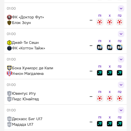
01:00
П1
X
П2
ФК «Доктор Фут»
—
Блэк Зоун
01:00
П1
X
П2
Джей-Ти Сешн
—
ФК «Коттон Тайж»
01:00
П1
X
П2
Бока Хуниорс де Кали
—
Унион Магдалена
01:00
П1
X
П2
Ювентус Иту
—
Лидс Юнайтед
01:00
П1
X
П2
Дескаос Биг U17
—
Мадада U17