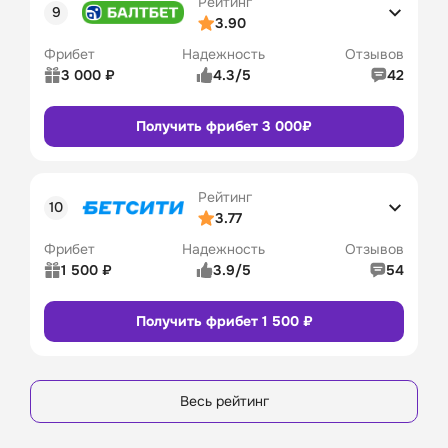
Рейтинг
Линия в лайве
Сайт
Приложение
3/5
3.90
Удобство платежей
4/5
Фрибет
Надежность
Отзывов
Служба поддержки
4/5
3 000 ₽
4.3/5
42
Бонусы и акции
4/5
Рейтинг 
5/5
Получить фрибет 3 000₽
пользователей
Промокод
Бонусы
Коэффициенты
4/5
16
Линия в прематче
4/5
Рейтинг
Линия в лайве
Сайт
Приложение
3/5
3.77
Удобство платежей
4/5
Фрибет
Надежность
Отзывов
Служба поддержки
4/5
1 500 ₽
3.9/5
54
Бонусы и акции
4/5
Рейтинг 
5/5
Получить фрибет 1 500 ₽
пользователей
Промокод
Бонусы
Коэффициенты
3/5
8
Линия в прематче
3/5
Линия в лайве
Сайт
Приложение
4/5
Весь рейтинг
Удобство платежей
4/5