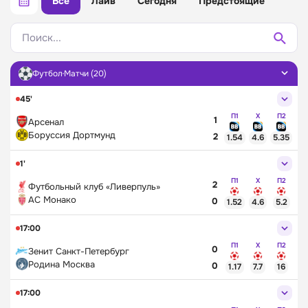
Все
Лайв
Сегодня
Предстоящие
Поиск...
Футбол
Матчи (20)
45'
П1
X
П2
1
Арсенал
Боруссия Дортмунд
2
1.54
4.6
5.35
1'
П1
X
П2
2
Футбольный клуб «Ливерпуль»
АС Монако
0
1.52
4.6
5.2
17:00
П1
X
П2
0
Зенит Санкт-Петербург
Родина Москва
0
1.17
7.7
16
17:00