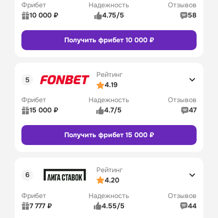
Фрибет
Надежность
Отзывов
Служба поддержки
5/5
10 000 ₽
4.75/5
58
Бонусы и акции
4/5
Рейтинг 
5/5
Получить фрибет 10 000 ₽
пользователей
Промокод
Бонусы
Коэффициенты
4/5
34
Линия в прематче
4/5
Рейтинг
Линия в лайве
Сайт
Приложение
4/5
4.19
Удобство платежей
4/5
Фрибет
Надежность
Отзывов
Служба поддержки
4/5
15 000 ₽
4.7/5
47
Бонусы и акции
5/5
Рейтинг 
5/5
Получить фрибет 15 000 ₽
пользователей
Промокод
Бонусы
Коэффициенты
4/5
10
Линия в прематче
4/5
Рейтинг
Линия в лайве
Сайт
Приложение
4/5
4.20
Удобство платежей
4/5
Фрибет
Надежность
Отзывов
Служба поддержки
5/5
7 777 ₽
4.55/5
44
Бонусы и акции
4/5