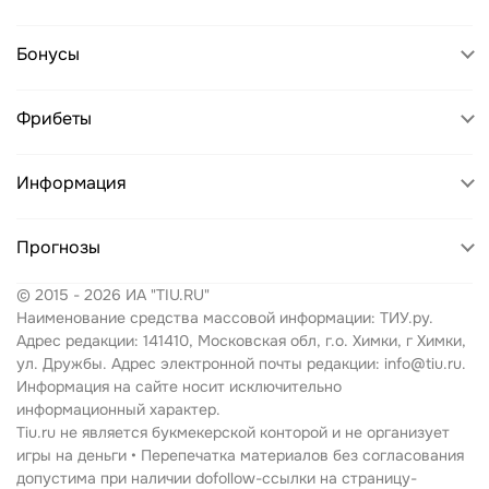
Пари
Бонусы
БетБум
Pari
Фрибеты
Леон
BetBoom
Лига Ставок
Пари
Информация
Leon
Мелбет
БетБум
Winline
Политика конфиденциальности
Прогнозы
Бетсити
Леон
Fonbet
Политика cookies
Марафон
© 2015 - 2026 ИА "TIU.RU"
Винлайн
Прогнозы на спорт
Марафон
Пользовательское соглашение
Наименование средства массовой информации: ТИУ.ру.
Фонбет
Фонбет
Футбол
Адрес редакции: 141410, Московская обл, г.о. Химки, г Химки,
Betcity
Согласие на обработку персональных данных
ул. Дружбы. Адрес электронной почты редакции: info@tiu.ru.
Винлайн
Марафон
Хоккей
Информация на сайте носит исключительно
Melbet
Контакты
информационный характер.
Бетсити
Баскетбол
Tiu.ru не является букмекерской конторой и не организует
Лига Ставок
Вакансии
игры на деньги • Перепечатка материалов без согласования
Мелбет
Теннис
допустима при наличии dofollow-ссылки на страницу-
Olimpbet
Блог