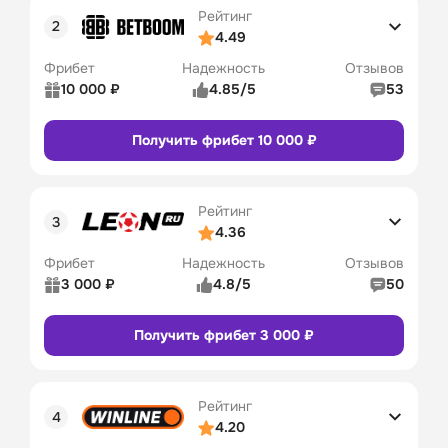
Рейтинг
Линия в лайве
5/5
4.49
Удобство платежей
4/5
Фрибет
Надежность
Отзывов
Служба поддержки
5/5
10 000 ₽
4.85/5
53
Бонусы и акции
5/5
Рейтинг 
5/5
Получить фрибет 10 000 ₽
пользователей
Промокод
Бонусы
Коэффициенты
5/5
22
Линия в прематче
4/5
Рейтинг
Линия в лайве
Сайт
Приложение
5/5
4.36
Удобство платежей
4/5
Фрибет
Надежность
Отзывов
Служба поддержки
4/5
3 000 ₽
4.8/5
50
Бонусы и акции
5/5
Рейтинг 
5/5
Получить фрибет 3 000 ₽
пользователей
Промокод
Бонусы
Коэффициенты
5/5
42
Линия в прематче
5/5
Рейтинг
Линия в лайве
Сайт
Приложение
3/5
4.20
Удобство платежей
4/5