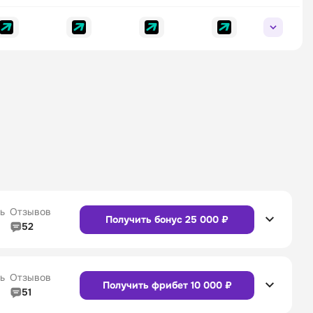
ь
Отзывов
Получить бонус 25 000 ₽
52
5/5
Линия в прематче
4/5
4/5
Служба поддержки
5/5
ь
Отзывов
Получить фрибет 10 000 ₽
51
5/5
Линия в прематче
4/5