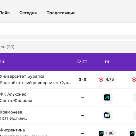
Лайв
Сегодня
Предстоящие
чи (20)
ТЧ
СЧЁТ
П1
Университет Бурапха
3
-
3
4.75
Раджабхатский университет Сураттхани
ФК Альконес
—
Санта-Фелисия
Кремонезе
—
ПОТ Ираклис
Фиорентина
—
1.88