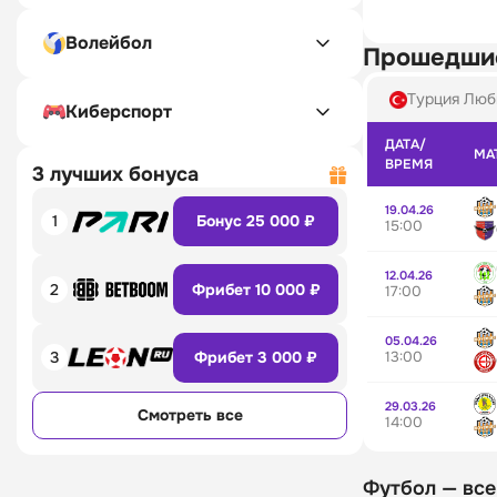
Волейбол
Прошедши
Турция Люб
Киберспорт
ДАТА/
МА
ВРЕМЯ
3 лучших бонуса
19.04.26
1
Бонус 25 000 ₽
15:00
12.04.26
2
Фрибет 10 000 ₽
17:00
05.04.26
13:00
3
Фрибет 3 000 ₽
29.03.26
Смотреть все
14:00
Футбол — все