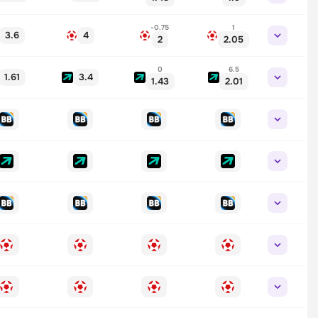
-0.75
1
3.6
4
2
2.05
0
6.5
1.61
3.4
1.43
2.01