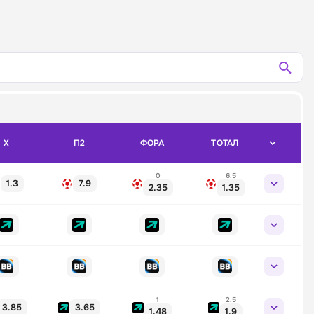
X
П2
ФОРА
ТОТАЛ
0
6.5
1.3
7.9
2.35
1.35
1
2.5
3.85
3.65
1.48
1.9