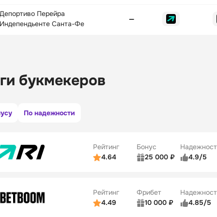
Депортиво Перейра
—
Индепендьенте Санта-Фе
ги букмекеров
нусу
По надежности
Рейтинг
Бонус
Надежност
4.64
25 000 ₽
4.9/5
ьзователей
5/5
Коэффициенты
ве
5/5
Удобство платежей
Рейтинг
Фрибет
Надежност
ции
5/5
4.49
10 000 ₽
4.85/5
ьзователей
5/5
Коэффициенты
Бонусы