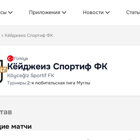
усы
Приложения
Новости
Стать
Кёйджеиз Спортиф ФК
Türkiye
Кёйджеиз Спортиф ФК
Köyceğiz Sportif FK
Турниры:
2-я любительская лига Муглы
тав
ие матчи