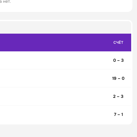
 нет.
СЧЁТ
0 – 3
19 – 0
2 – 3
7 – 1