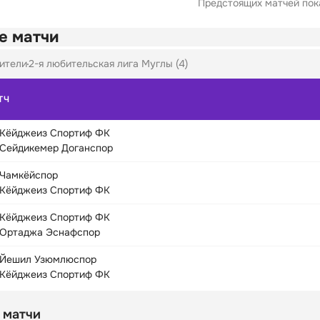
Предстоящих матчей пока
е матчи
ители
2-я любительская лига Муглы (4)
ТЧ
Кёйджеиз Спортиф ФК
Сейдикемер Доганспор
Чамкёйспор
Кёйджеиз Спортиф ФК
Кёйджеиз Спортиф ФК
Ортаджа Эснафспор
Йешил Узюмлюспор
Кёйджеиз Спортиф ФК
 матчи