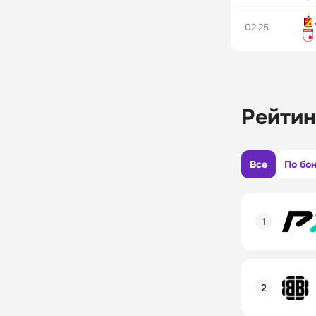
02:25
Рейтин
Все
По бо
Рейтинг пол
Линия в лай
Бонусы и ак
Рейтинг пол
Промокод