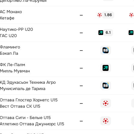
Депортиво Ла-Корунья
АС Монако
—
1.86
Хетафе
Наутико-РР U20
—
6.1
ГАС U20
Фламинго
—
Бэкап Ла
ФК Ле-Палм
—
Милль Мувман
КД Эдукасьон Техника Агро
—
Мунисипаль де Тариха
Оттава Глостер Хорнетс U15
—
Вест Оттава СК U15
Оттава Сити - Белые U15
—
Атлетико Оттава Джуниорс U15