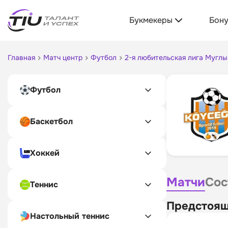
Букмекеры
Бон
Главная
Матч центр
Футбол
2-я любительская лига Муглы
Футбол
Баскетбол
Хоккей
Матчи
Сос
Теннис
Предстоящ
Настольный теннис