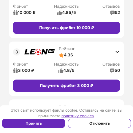
Удобство платежей
4/5
Фрибет
Надежность
Отзывов
Служба поддержки
5/5
10 000 ₽
4.85/5
52
Бонусы и акции
5/5
Рейтинг 
5/5
Получить фрибет 10 000 ₽
пользователей
Промокод
Бонусы
Коэффициенты
5/5
22
Линия в прематче
4/5
Рейтинг
Линия в лайве
Сайт
Приложение
5/5
4.36
Удобство платежей
4/5
Фрибет
Надежность
Отзывов
Служба поддержки
4/5
3 000 ₽
4.8/5
50
Бонусы и акции
5/5
Рейтинг 
5/5
Получить фрибет 3 000 ₽
пользователей
Промокод
Бонусы
Коэффициенты
5/5
42
Линия в прематче
5/5
Рейтинг
Линия в лайве
Сайт
Приложение
3/5
Этот сайт использует файлы cookie. Оставаясь на сайте, вы
4.20
принимаете
политику cookies
.
Удобство платежей
4/5
Фрибет
Надежность
Отзывов
Принять
Отклонить
Служба поддержки
5/5
Бонус 25 000 ₽
Фрибет 10 000 ₽
10 000 ₽
4.75/5
57
Бонусы и акции
4/5