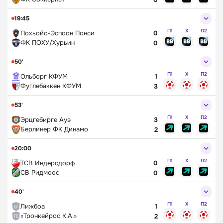
19:45
П1
X
П2
0
Похьойс-Эспоон Понси
ФК ПОХУ/Хурьин
0
50'
П1
X
П2
1
Ольборг КФУМ
Фуглебаккен КФУМ
3
53'
П1
X
П2
3
Эрцгебирге Ауэ
Берлинер ФК Динамо
2
20:00
П1
X
П2
0
ТСВ Индерсдорф
СВ Ридмоос
0
40'
П1
X
П2
1
Лижбоа
«Тронкейрос К.А.»
2