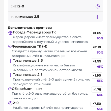
2-0
СЧЁТ
меньше 2.5
ТОТАЛ
Дополнительные прогнозы
Победа Ференцварош ТК
×1.65
Ференцварош имеет преимущество в опыте
60%
европейских выступлений и уровне чемпионата.
Ференцварош ТК (-1)
×2.10
Ожидается преимущество хозяев, но возможен
50%
осторожный счёт в квалификации.
Тотал меньше 3.5
×1.55
Квалификационные матчи часто бывают
65%
низовыми из-за тактической осторожности.
Тотал меньше 2.5
×1.90
Прогнозируемый счёт 2-0 даёт сумму 2 гола, что
55%
проходит по этой линии.
Обе забьют — нет
×1.75
При счёте 2-0 одна команда остаётся без голов,
58%
ставка проходит.
2-0
×7.50
Наиболее вероятный счёт при преимуществе
55%