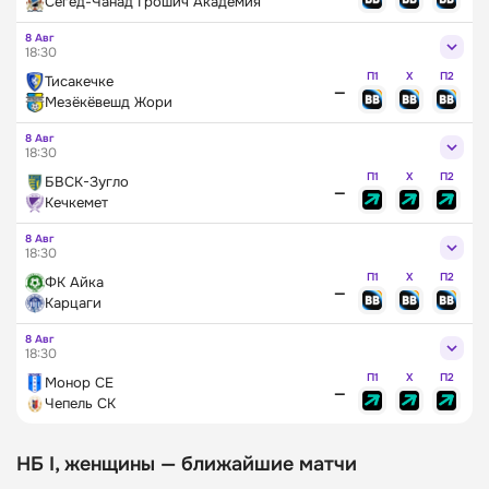
Сегед-Чанад Грошич Академия
8 Авг
18:30
П1
X
П2
Тисакечке
—
Мезёкёвешд Жори
8 Авг
18:30
П1
X
П2
БВСК-Зугло
—
Кечкемет
8 Авг
18:30
П1
X
П2
ФК Айка
—
Карцаги
8 Авг
18:30
П1
X
П2
Монор СЕ
—
Чепель СК
НБ I, женщины — ближайшие матчи