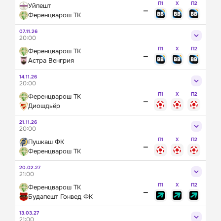
П1
X
П2
Уйпешт
—
Ференцварош ТК
07.11.26
20:00
П1
X
П2
Ференцварош ТК
—
Астра Венгрия
14.11.26
20:00
П1
X
П2
Ференцварош ТК
—
Диошдьёр
21.11.26
20:00
П1
X
П2
Пушкаш ФК
—
Ференцварош ТК
20.02.27
21:00
П1
X
П2
Ференцварош ТК
—
Будапешт Гонвед ФК
13.03.27
21:00