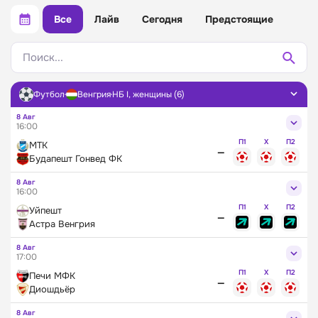
Все
Лайв
Сегодня
Предстоящие
Поиск...
Футбол
Венгрия
НБ I, женщины (6)
8 Авг
16:00
П1
X
П2
МТК
—
Будапешт Гонвед ФК
8 Авг
16:00
П1
X
П2
Уйпешт
—
Астра Венгрия
8 Авг
17:00
П1
X
П2
Печи МФК
—
Диошдьёр
8 Авг