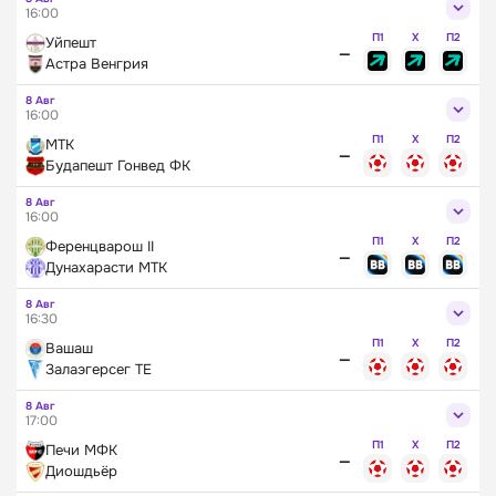
16:00
П1
X
П2
Уйпешт
—
Астра Венгрия
8 Авг
16:00
П1
X
П2
МТК
—
Будапешт Гонвед ФК
8 Авг
16:00
П1
X
П2
Ференцварош II
—
Дунахарасти МТК
8 Авг
16:30
П1
X
П2
Вашаш
—
Залаэгерсег ТЕ
8 Авг
17:00
П1
X
П2
Печи МФК
—
Диошдьёр