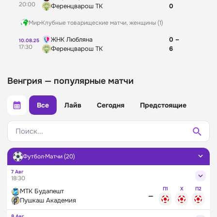
20:00
Ференцварош ТК
0
Мир
Клубные товарищеские матчи, женщины (1)
ЖНК Любляна
0 –
10.08.25
17:30
Ференцварош ТК
6
Венгрия — популярные матчи
Все
Лайв
Сегодня
Предстоящие
Поиск...
Футбол
Матчи (20)
7 Авг
18:30
П1
X
П2
МТК Будапешт
—
Пушкаш Академия
8 Авг