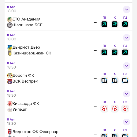
8 Авг
18:00
П1
X
П2
ЕТО Академия
—
Шаришапи БСЕ
8 Авг
18:00
П1
X
П2
Дьирмот Дьёр
—
Казинцбарцикаи СК
8 Авг
18:30
П1
X
П2
Дороги ФК
—
ВСК Веспрем
8 Авг
18:30
П1
X
П2
Кишварда ФК
—
Уйпешт
8 Авг
18:30
П1
X
П2
Видеотон ФК Фехервар
—