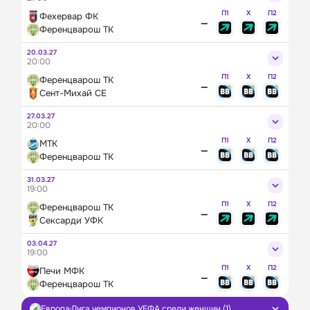
П1
X
П2
Фехервар ФК
—
Ференцварош ТК
20.03.27
20:00
П1
X
П2
Ференцварош ТК
—
Сент-Михай СЕ
27.03.27
20:00
П1
X
П2
МТК
—
Ференцварош ТК
31.03.27
19:00
П1
X
П2
Ференцварош ТК
—
Сексарди УФК
03.04.27
19:00
П1
X
П2
Печи МФК
—
Ференцварош ТК
Европа
Лига чемпионов УЕФА среди женщин (1)