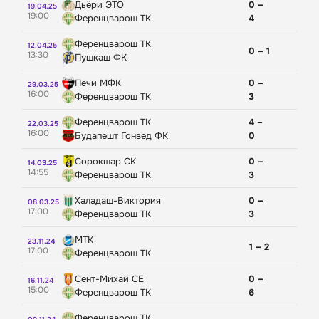
Дьёри ЭТО
0 –
19.04.25
19:00
Ференцварош ТК
4
Ференцварош ТК
12.04.25
0 – 1
13:30
Пушкаш ФК
Печи МФК
0 –
29.03.25
16:00
Ференцварош ТК
3
Ференцварош ТК
4 –
22.03.25
16:00
Будапешт Гонвед ФК
0
Сорокшар СК
0 –
14.03.25
14:55
Ференцварош ТК
3
Халадаш-Виктория
0 –
08.03.25
17:00
Ференцварош ТК
3
МТК
23.11.24
1 – 2
17:00
Ференцварош ТК
Сент-Михай СЕ
0 –
16.11.24
15:00
Ференцварош ТК
6
Ференцварош ТК