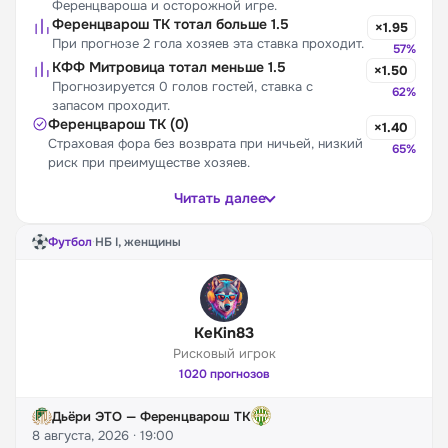
Ференцвароша и осторожной игре.
Ференцварош ТК тотал больше 1.5
×1.95
При прогнозе 2 гола хозяев эта ставка проходит.
57%
КФФ Митровица тотал меньше 1.5
×1.50
Прогнозируется 0 голов гостей, ставка с
62%
запасом проходит.
Ференцварош ТК (0)
×1.40
Страховая фора без возврата при ничьей, низкий
65%
риск при преимуществе хозяев.
Читать далее
Футбол
·
НБ I, женщины
KeKin83
Рисковый игрок
1020 прогнозов
Дьёри ЭТО — Ференцварош ТК
8 августа, 2026 · 19:00