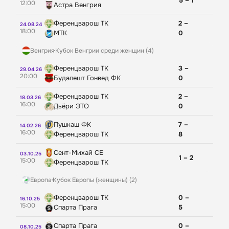
5 – 1
12:00
Астра Венгрия
Ференцварош ТК
2 –
24.08.24
18:00
МТК
0
Венгрия
Кубок Венгрии среди женщин (4)
Ференцварош ТК
3 –
29.04.26
20:00
Будапешт Гонвед ФК
0
Ференцварош ТК
2 –
18.03.26
16:00
Дьёри ЭТО
0
Пушкаш ФК
7 –
14.02.26
16:00
Ференцварош ТК
8
Сент-Михай СЕ
03.10.25
1 – 2
15:00
Ференцварош ТК
Европа
Кубок Европы (женщины) (2)
Ференцварош ТК
0 –
16.10.25
15:00
Спарта Прага
5
Спарта Прага
0 –
08.10.25