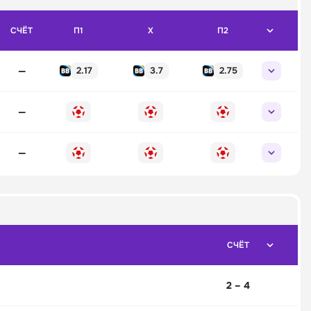
СЧЁТ
П1
X
П2
—
2.17
3.7
2.75
—
—
СЧЁТ
2 – 4