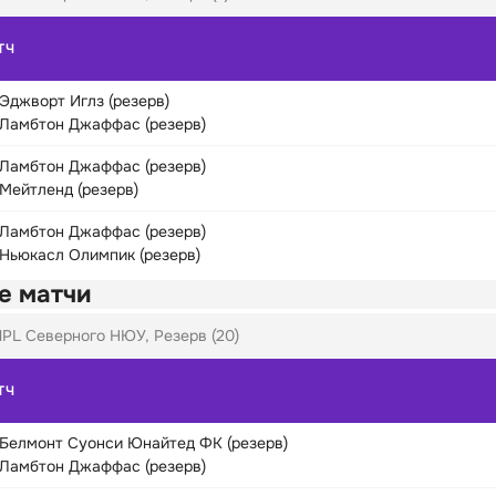
ТЧ
Эджворт Иглз (резерв)
Ламбтон Джаффас (резерв)
Ламбтон Джаффас (резерв)
Мейтленд (резерв)
Ламбтон Джаффас (резерв)
Ньюкасл Олимпик (резерв)
е матчи
PL Северного НЮУ, Резерв (20)
ТЧ
Белмонт Суонси Юнайтед ФК (резерв)
Ламбтон Джаффас (резерв)