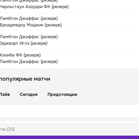
Ламбтон Джаффас (резерв)
Чарльстаун Аззурри ФК (резерв)
Ламбтон Джаффас (резерв)
Броадмедоу Мэджик (резерв)
Ламбтон Джаффас (резерв)
Эджворт Иглз (резерв)
Кахиба ФК (резерв)
Ламбтон Джаффас (резерв)
 популярные матчи
Лайв
Сегодня
Предстоящие
чи (20)