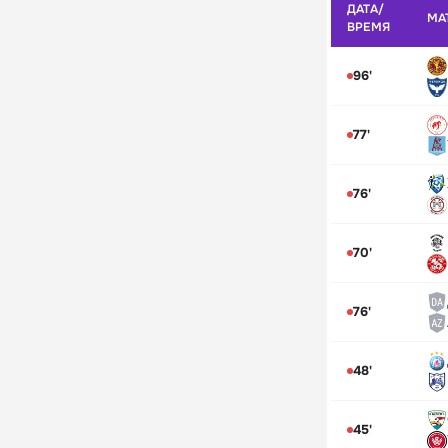
ДАТА/
МА
ВРЕМЯ
96'
77'
76'
70'
76'
48'
45'