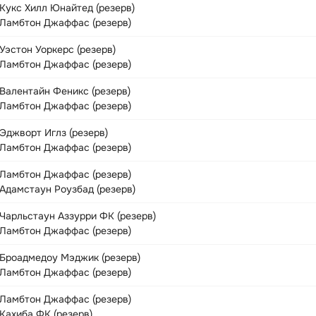
Кукс Хилл Юнайтед (резерв)
Ламбтон Джаффас (резерв)
Уэстон Уоркерс (резерв)
Ламбтон Джаффас (резерв)
Валентайн Феникс (резерв)
Ламбтон Джаффас (резерв)
Эджворт Иглз (резерв)
Ламбтон Джаффас (резерв)
Ламбтон Джаффас (резерв)
Адамстаун Роузбад (резерв)
Чарльстаун Аззурри ФК (резерв)
Ламбтон Джаффас (резерв)
Броадмедоу Мэджик (резерв)
Ламбтон Джаффас (резерв)
Ламбтон Джаффас (резерв)
Кахиба ФК (резерв)