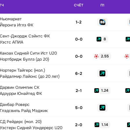
ТЧ
СЧЁТ
П1
Ньюмаркет
1
-
2
Йеронга Иглз ФК
Сент-Джордж Сэйнтс ФК
0
-
0
8
Уэстс АПИА
Хакоах Сидней Сити Ист U20
0
-
0
2.55
Нортбридж Буллз (до 20)
Нортерн Тайгерс (мол.)
6
-
2
Райдалмир Лайонс (до 20 лет)
Дарвин Олимпик СК
2
-
1
1.24
Адзурри Юнайтед ФК
Данбар Роверс
5
-
0
Глэдсвиль Райд Мэджик
СД Рейдерс (мол. 20)
2
-
0
1.14
Уэстерн Сидней Уондерерс U20