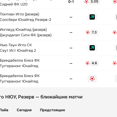
0
-
1
3.05
Сидней ФК U20
Понтиан Иглз (резерв)
—
Солсбери Юнайтед Резерв-2
Инглвуд Юнайтед (резерв)
—
7.3
Джундалап Сити ФК (резерв)
Нью-Таун Иглз СК
—
Саут Ист Юнайтед 2
Бриндабелла Блюз ФК
—
4.8
Туггеранонг Юнайтед
Бриндабелла Блюз ФК
—
Туггеранонг Юнайтед
го НЮУ, Резерв — ближайшие матчи
Лайв
Сегодня
Предстоящие