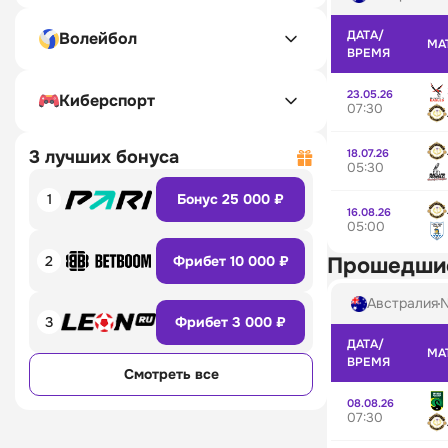
ДАТА/
Волейбол
МА
ВРЕМЯ
23.05.26
Киберспорт
07:30
18.07.26
3 лучших бонуса
05:30
1
Бонус 25 000 ₽
16.08.26
05:00
2
Фрибет 10 000 ₽
Прошедши
Австралия
N
3
Фрибет 3 000 ₽
ДАТА/
МА
ВРЕМЯ
Смотреть все
08.08.26
07:30