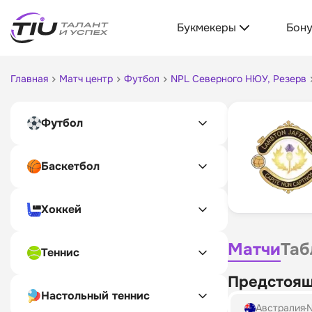
Букмекеры
Бон
Главная
Матч центр
Футбол
NPL Северного НЮУ, Резерв
Футбол
Баскетбол
Хоккей
Матчи
Таб
Теннис
Предстоящ
Настольный теннис
Австралия
N