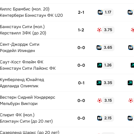
Хиллс Брамбис (мол. 20)
2
-
1
1.17
Кентербери Бэнкстаун ФК U20
Банкстаун Сити (мол.)
1
-
2
3.75
Херствилл ЗФК (до 20)
Сент-Джордж Сити
0
-
0
3.65
Рокдейл Илинден
Саут-Кост Флейм ФК
0
-
0
1.26
Бэнкстаун Сити Лайонс ФК
Кумберленд Юнайтед
0
-
1
3.35
Аделаида Олимпик
Вестерн Сидней Уондерерс
0
-
0
3.15
Мельбурн Виктори
Спирит ФК (мол.)
0
-
0
2.15
Блэктаун Сити (до 20 лет)
Сазерленд Шаркс (до 20 лет)