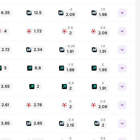
-2
1.5
6.35
12.5
2.09
1.98
0.5
5.5
4
1.73
2
2.09
-0.25
1.5
2.72
2.34
1.91
1.91
-1.5
2
5
8.8
1.88
1.95
-0.5
3
3.55
2
2
1.91
0
0.5
2.61
2.78
2
2.09
-0.5
3.5
3.85
2.85
2.15
2
0
5.5