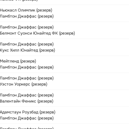
Ньюкасл Олимпик (резерв)
Ламбтон Джаффас (резерв)
Ламбтон Джаффас (резерв)
Белмонт Суонси Юнайтед ФК (резерв)
Ламбтон Джаффас (резерв)
Кукс Хилл Юнайтед (резерв)
Мейтленд (резерв)
Ламбтон Джаффас (резерв)
Ламбтон Джаффас (резерв)
Уэстон Уоркерс (резерв)
Ламбтон Джаффас (резерв)
Валентайн Феникс (резерв)
Адамстаун Роузбад (резерв)
Ламбтон Джаффас (резерв)