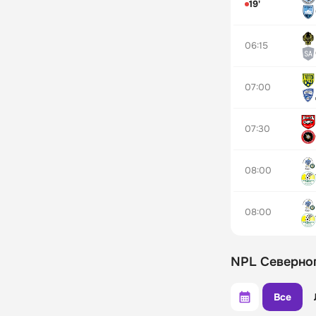
19'
06:15
07:00
07:30
08:00
08:00
NPL Северно
Все