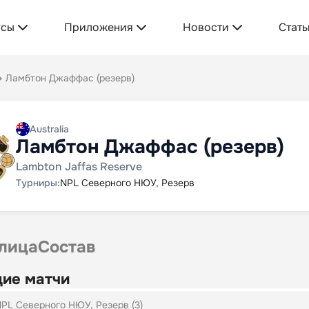
усы
Приложения
Новости
Стать
Ламбтон Джаффас (резерв)
Australia
Ламбтон Джаффас (резерв)
Lambton Jaffas Reserve
Турниры:
NPL Северного НЮУ, Резерв
лица
Состав
ие матчи
PL Северного НЮУ, Резерв (3)