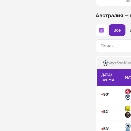
Австралия —
Все
Поиск...
Футбол
Мат
ДАТА/
МА
ВРЕМЯ
90'
52'
53'