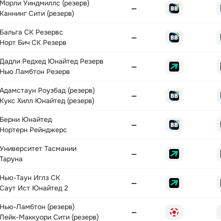
Морли Уиндмиллс (резерв)
—
Каннинг Сити (резерв)
Бальга СК Резервс
—
Норт Бич СК Резерв
Дадли Редхед Юнайтед Резерв
—
Нью Ламбтон Резерв
Адамстаун Роузбад (резерв)
—
Кукс Хилл Юнайтед (резерв)
Берни Юнайтед
—
Нортерн Рейнджерс
Университет Тасмании
—
Таруна
Нью-Таун Иглз СК
—
Саут Ист Юнайтед 2
Нью-Ламбтон (резерв)
—
Лейк-Маккуори Сити (резерв)