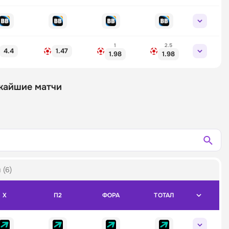
1
2.5
4.4
1.47
1.98
1.98
ижайшие матчи
 (6)
X
П2
ФОРА
ТОТАЛ