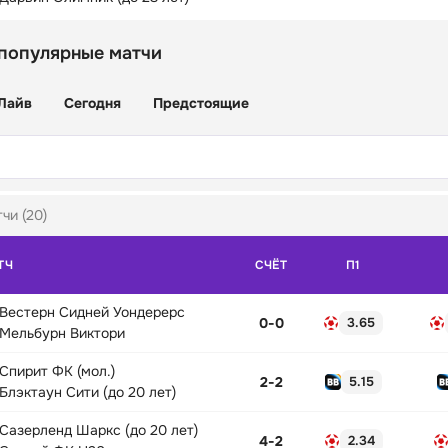
 популярные матчи
Лайв
Сегодня
Предстоящие
чи (20)
ТЧ
СЧЁТ
П1
Вестерн Сидней Уондерерс
0
-
0
3.65
Мельбурн Виктори
Спирит ФК (мол.)
2
-
2
5.15
Блэктаун Сити (до 20 лет)
Сазерленд Шаркс (до 20 лет)
4
-
2
2.34