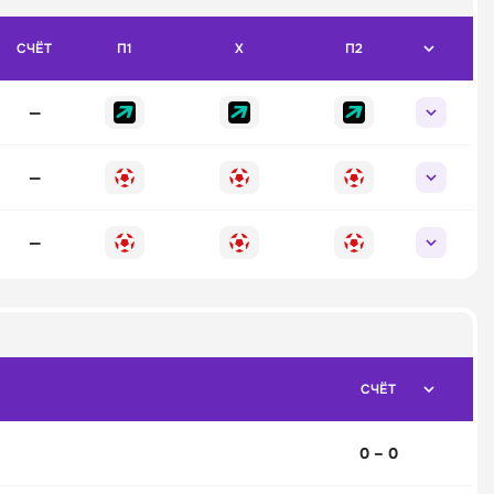
СЧЁТ
П1
X
П2
—
—
—
СЧЁТ
0 – 0