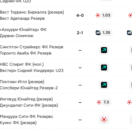
Сидней ФК U20
Вест Торренс Биркалла (резерв)
4
-
0
1.03
Вест Аделаида Резерв
«Аззурри Юнайтед» ФК
2
-
1
1.35
Дарвин Олимпик
Синглтон Страйкерс ФК Резерв
—
Торонто Аваба ФК Резерв
НВС Спирит ФК (мол.)
—
Вестерн Сидней Уондерерс U23
Понтиан Иглз (резерв)
—
Солсбери Юнайтед Резерв-2
Инглвуд Юнайтед (резерв)
—
7.3
Джундалап Сити ФК (резерв)
Мандура Сити ФК Резервс
—
Куинс ФК (резерв)