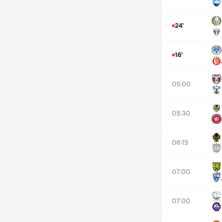
24'
16'
05:00
05:30
06:15
07:00
07:00