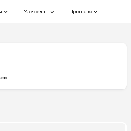
и
Матч центр
Прогнозы
щины