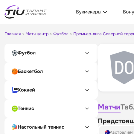
Букмекеры
Бон
Главная
Матч центр
Футбол
Премьер-лига Северной терр
Футбол
Баскетбол
Хоккей
Матчи
Таб
Теннис
Предстоящ
Настольный теннис
Австралия
П