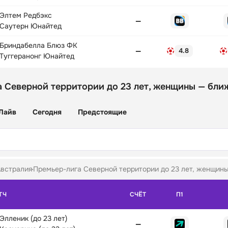
Элтем Редбэкс
—
Саутерн Юнайтед
Бриндабелла Блюз ФК
—
4.8
Туггеранонг Юнайтед
 Северной территории до 23 лет, женщины — бл
Лайв
Сегодня
Предстоящие
встралия
Премьер-лига Северной территории до 23 лет, женщины
ТЧ
СЧЁТ
П1
Элленик (до 23 лет)
—