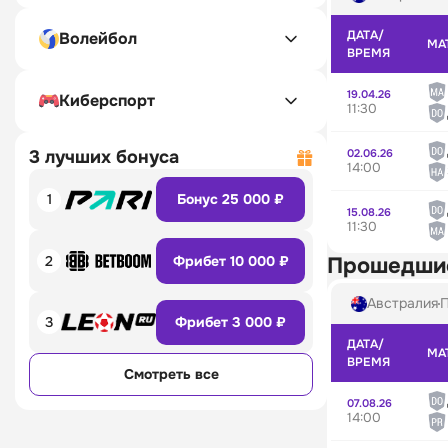
ДАТА/
Волейбол
МА
ВРЕМЯ
19.04.26
Киберспорт
11:30
02.06.26
3 лучших бонуса
14:00
1
Бонус 25 000 ₽
15.08.26
11:30
2
Фрибет 10 000 ₽
Прошедши
Австралия
П
3
Фрибет 3 000 ₽
ДАТА/
МА
ВРЕМЯ
Смотреть все
07.08.26
14:00