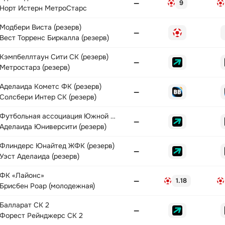
—
9
Норт Истерн МетроСтарс
Модбери Виста (резерв)
—
Вест Торренс Биркалла (резерв)
Кэмпбеллтаун Сити СК (резерв)
—
Метростарз (резерв)
Аделаида Кометс ФК (резерв)
—
Солсбери Интер СК (резерв)
Футбольная ассоциация Южной Австралии NTC
—
Аделаида Юниверсити (резерв)
Флиндерс Юнайтед ЖФК (резерв)
—
Уэст Аделаида (резерв)
ФК «Лайонс»
—
1.18
Брисбен Роар (молодежная)
Балларат СК 2
—
Форест Рейнджерс СК 2