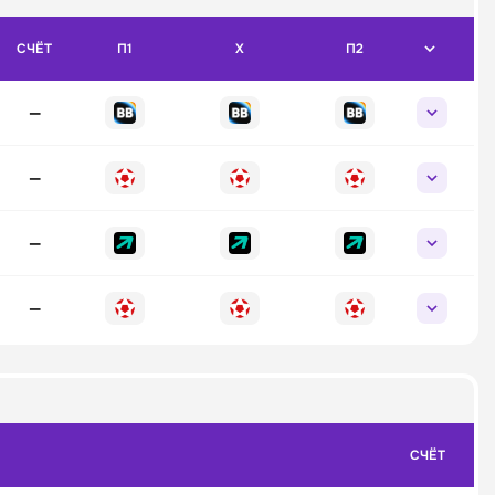
СЧЁТ
П1
X
П2
—
—
—
—
СЧЁТ