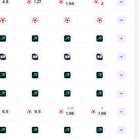
4.8
1.27
1.94
2
-2.25
4
6.5
9.5
1.98
1.96