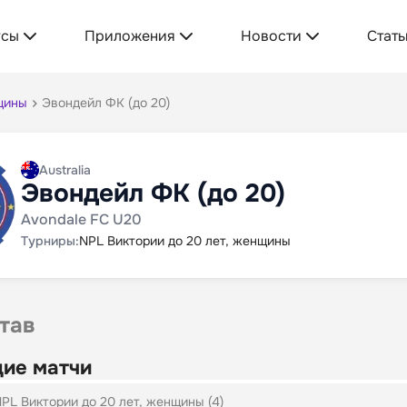
усы
Приложения
Новости
Стать
щины
Эвондейл ФК (до 20)
Australia
Эвондейл ФК (до 20)
Avondale FC U20
Турниры:
NPL Виктории до 20 лет, женщины
тав
ие матчи
PL Виктории до 20 лет, женщины (4)