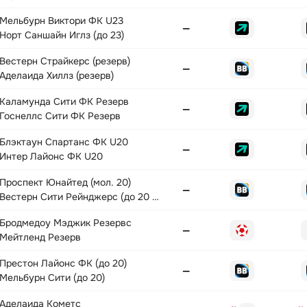
Мельбурн Виктори ФК U23
—
Норт Саншайн Иглз (до 23)
Вестерн Страйкерс (резерв)
—
Аделаида Хиллз (резерв)
Каламунда Сити ФК Резерв
—
Госнеллс Сити ФК Резерв
Блэктаун Спартанс ФК U20
—
Интер Лайонс ФК U20
Проспект Юнайтед (мол. 20)
—
Вестерн Сити Рейнджерс (до 20 лет)
Бродмедоу Мэджик Резервс
—
Мейтленд Резерв
Престон Лайонс ФК (до 20)
—
Мельбурн Сити (до 20)
Аделаида Кометс