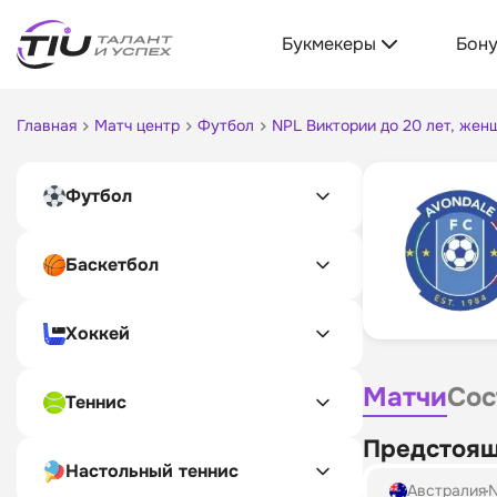
Букмекеры
Бон
Главная
Матч центр
Футбол
NPL Виктории до 20 лет, жен
Футбол
Баскетбол
Хоккей
Матчи
Сос
Теннис
Предстоящ
Настольный теннис
Австралия
N