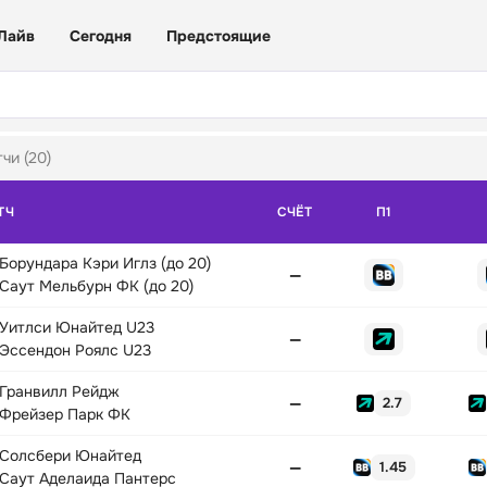
Лайв
Сегодня
Предстоящие
чи (20)
ТЧ
СЧЁТ
П1
Борундара Кэри Иглз (до 20)
—
Саут Мельбурн ФК (до 20)
Уитлси Юнайтед U23
—
Эссендон Роялс U23
Гранвилл Рейдж
—
2.7
Фрейзер Парк ФК
Солсбери Юнайтед
—
1.45
Саут Аделаида Пантерс