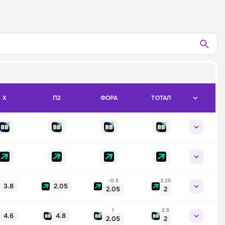
X
П2
ФОРА
ТОТАЛ
-0.5
3.25
3.8
2.05
2.05
2
1
2.5
4.6
4.8
2.05
2