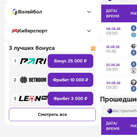
ДАТА/
Волейбол
МА
ВРЕМЯ
08.08.26
Киберспорт
05:00
16.08.26
3 лучших бонуса
10:45
1
Бонус 25 000 ₽
22.08.26
05:00
2
Фрибет 10 000 ₽
30.08.26
05:30
Прошедши
3
Фрибет 3 000 ₽
Австралия
N
Смотреть все
ДАТА/
МА
ВРЕМЯ