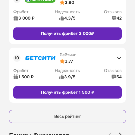
3.90
Удобство платежей
4/5
Фрибет
Надежность
Отзывов
Служба поддержки
4/5
3 000 ₽
4.3/5
42
Бонусы и акции
4/5
Рейтинг 
5/5
Получить фрибет 3 000₽
пользователей
Промокод
Бонусы
Коэффициенты
4/5
16
Линия в прематче
4/5
Рейтинг
Линия в лайве
Сайт
Приложение
3/5
3.77
Удобство платежей
4/5
Фрибет
Надежность
Отзывов
Служба поддержки
4/5
1 500 ₽
3.9/5
54
Бонусы и акции
4/5
Рейтинг 
5/5
Получить фрибет 1 500 ₽
пользователей
Промокод
Бонусы
Коэффициенты
3/5
8
Линия в прематче
3/5
Линия в лайве
Сайт
Приложение
4/5
Весь рейтинг
Удобство платежей
4/5
Служба поддержки
4/5