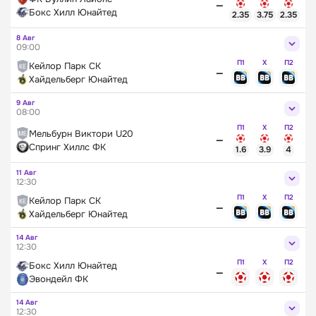
—
Бокс Хилл Юнайтед
2.35
3.75
2.35
8 Авг
09:00
П1
X
П2
Кейлор Парк СК
—
Хайдельберг Юнайтед
9 Авг
08:00
П1
X
П2
Мельбурн Виктори U20
—
Спринг Хиллс ФК
1.6
3.9
4
11 Авг
12:30
П1
X
П2
Кейлор Парк СК
—
Хайдельберг Юнайтед
14 Авг
12:30
П1
X
П2
Бокс Хилл Юнайтед
—
Эвондейл ФК
14 Авг
12:30