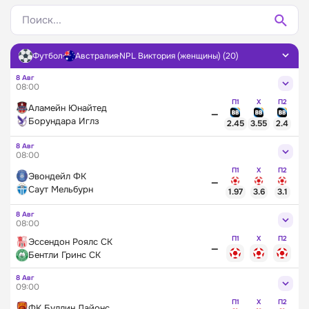
Поиск...
Футбол
Австралия
NPL Виктория (женщины) (20)
8 Авг
08:00
П1
X
П2
Аламейн Юнайтед
—
Борундара Иглз
2.45
3.55
2.4
8 Авг
08:00
П1
X
П2
Эвондейл ФК
—
Саут Мельбурн
1.97
3.6
3.1
8 Авг
08:00
П1
X
П2
Эссендон Роялс СК
—
Бентли Гринс СК
8 Авг
09:00
П1
X
П2
ФК Буллин Лайонс