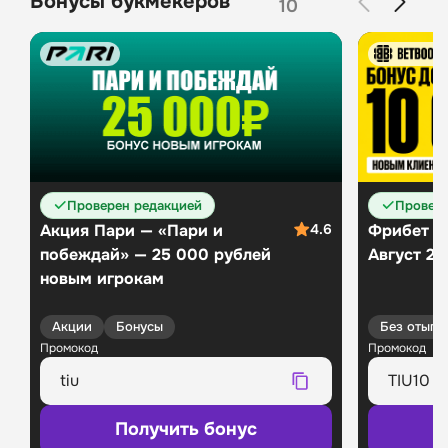
Бонусы букмекеров
10
Бонусы и акции
4/5
Промокод
Бонусы
13
Сайт
Приложение
Проверен редакцией
Провере
Акция Пари — «Пари и
4.6
Фрибет Б
побеждай» — 25 000 рублей
Август 20
новым игрокам
Акции
Бонусы
Без отыгр
Промокод
Промокод
Получить бонус
П