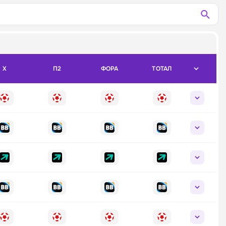
X
П2
ФОРА
ТОТАЛ