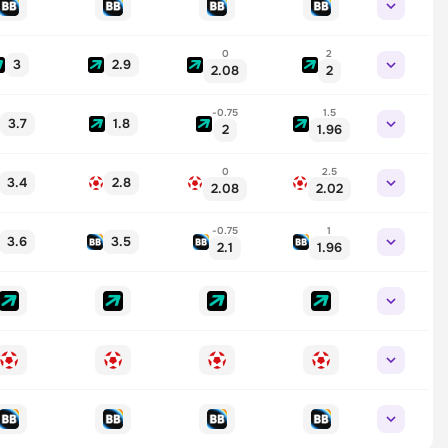
0
2
3
2.9
2.08
2
-0.75
1.5
3.7
1.8
2
1.96
0
2.5
3.4
2.8
2.08
2.02
-0.75
1
3.6
3.5
2.1
1.96