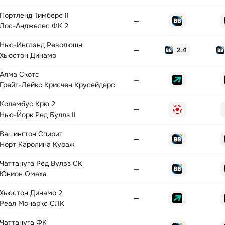
Портленд Тимберс II
—
Лос-Анджелес ФК 2
Нью-Инглэнд Революшн
—
2.4
Хьюстон Динамо
Алма Скотс
—
Грейт-Лейкс Крисчен Крусейдерс
Коламбус Крю 2
—
Нью-Йорк Ред Буллз II
Вашингтон Спирит
—
Норт Каролина Кураж
Чаттануга Ред Вулвз СК
—
Юнион Омаха
Хьюстон Динамо 2
—
Реал Монаркс СЛК
Чаттануга ФК