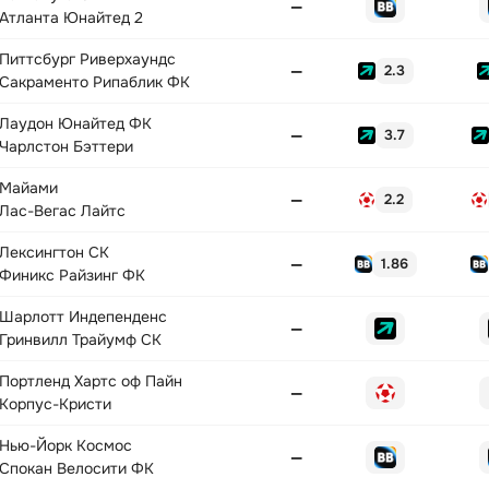
—
Атланта Юнайтед 2
Питтсбург Риверхаундс
—
2.3
Сакраменто Рипаблик ФК
Лаудон Юнайтед ФК
—
3.7
Чарлстон Бэттери
Майами
—
2.2
Лас-Вегас Лайтс
Лексингтон СК
—
1.86
Финикс Райзинг ФК
Шарлотт Индепенденс
—
Гринвилл Трайумф СК
Портленд Хартс оф Пайн
—
Корпус-Кристи
Нью-Йорк Космос
—
Спокан Велосити ФК