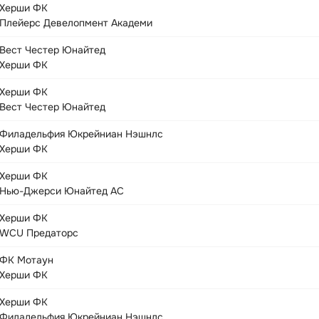
Херши ФК
Плейерс Девелопмент Академи
Вест Честер Юнайтед
Херши ФК
Херши ФК
Вест Честер Юнайтед
Филадельфия Юкрейниан Нэшнлс
Херши ФК
Херши ФК
Нью-Джерси Юнайтед АС
Херши ФК
WCU Предаторс
ФК Мотаун
Херши ФК
Херши ФК
Филадельфия Юкрейниан Нэшнлс