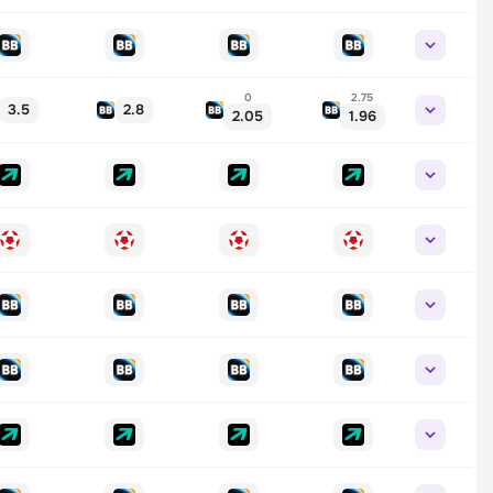
0
2.75
3.5
2.8
2.05
1.96