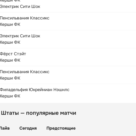
Херши ФК
Электрик Сити Шок
Пенсильвания Классикс
Херши ФК
Электрик Сити Шок
Херши ФК
Фёрст Стэйт
Херши ФК
Пенсильвания Классикс
Херши ФК
Филадельфия Юкрейниан Нэшнлс
Херши ФК
 Штаты — популярные матчи
Лайв
Сегодня
Предстоящие