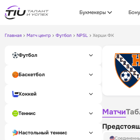
Букмекеры
Бон
Главная
Матч центр
Футбол
NPSL
Херши ФК
Футбол
Баскетбол
Хоккей
Матчи
Таб
Теннис
Предстоящ
Настольный теннис
Соединенн