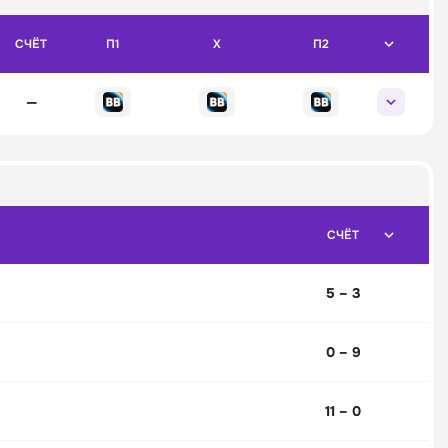
СЧЁТ
П1
X
П2
—
СЧЁТ
5 – 3
0 – 9
11 – 0