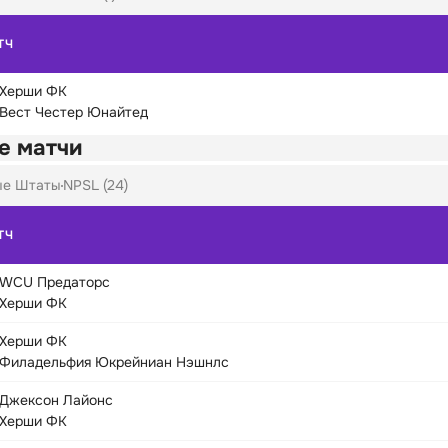
ТЧ
Херши ФК
Вест Честер Юнайтед
е матчи
ые Штаты
NPSL (24)
ТЧ
WCU Предаторс
Херши ФК
Херши ФК
Филадельфия Юкрейниан Нэшнлс
Джексон Лайонс
Херши ФК