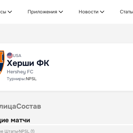
усы
Приложения
Новости
Стать
USA
Херши ФК
Hershey FC
Турниры:
NPSL
лица
Состав
ие матчи
ые Штаты
NPSL (1)