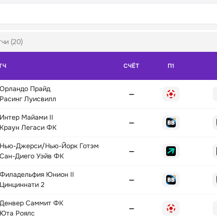
чи (20)
ТЧ
СЧЁТ
П1
Орландо Прайд
—
Расинг Луисвилл
Интер Майами II
—
Краун Легаси ФК
Нью-Джерси/Нью-Йорк Готэм
—
Сан-Диего Уэйв ФК
Филадельфия Юнион II
—
Цинциннати 2
Денвер Саммит ФК
—
Юта Роялс