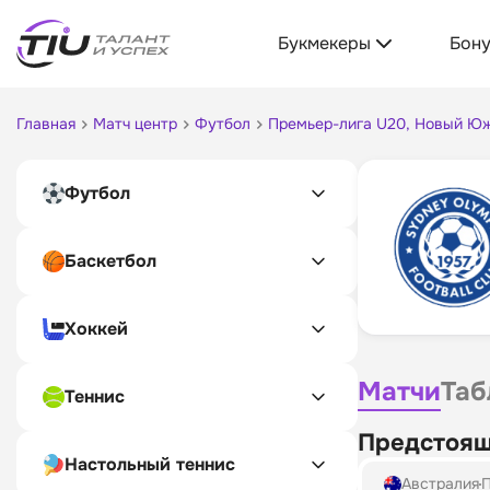
Букмекеры
Бон
Главная
Матч центр
Футбол
Премьер-лига U20, Новый Ю
Футбол
Баскетбол
Хоккей
Матчи
Таб
Теннис
Предстоящ
Настольный теннис
Австралия
П