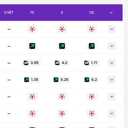
СЧЁТ
П1
X
П2
—
—
—
3.95
4.2
1.71
—
1.35
5.25
6.2
—
—