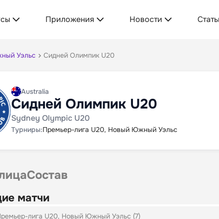
усы
Приложения
Новости
Стать
жный Уэльс
Сидней Олимпик U20
Australia
Сидней Олимпик U20
Sydney Olympic U20
Турниры:
Премьер-лига U20, Новый Южный Уэльс
лица
Состав
ие матчи
ремьер-лига U20, Новый Южный Уэльс (7)