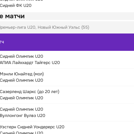
Сидней ФК U20
е матчи
ремьер-лига U20, Новый Южный Уэльс (55)
ТЧ
Сидней Олимпик U20
АПИА Лайххардт Тайгерс U20
Мэнли Юнайтед (мол)
Сидней Олимпик U20
Сазерленд Шаркс (до 20 лет)
Сидней Олимпик U20
Сидней Олимпик U20
Вуллонгонг Вулвз U20
Уэстерн Сидней Уондерерс U20
Сидней Олимпик U20