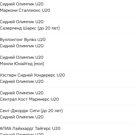
Сидней Олимпик U20
Маркони Сталлионс U20
Сидней Олимпик U20
Сазерленд Шаркс (до 20 лет)
Вуллонгонг Вулвз U20
Сидней Олимпик U20
Сидней Олимпик U20
Мэнли Юнайтед (мол)
Уэстерн Сидней Уондерерс U20
Сидней Олимпик U20
Сидней Олимпик U20
Сентрал Кост Маринерс U20
Сент-Джордж Сити (до 20 лет)
Сидней Олимпик U20
АПИА Лайххардт Тайгерс U20
Сидней Олимпик U20