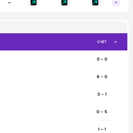
—
СЧЁТ
0 – 0
6 – 0
3 – 1
0 – 5
1 – 1