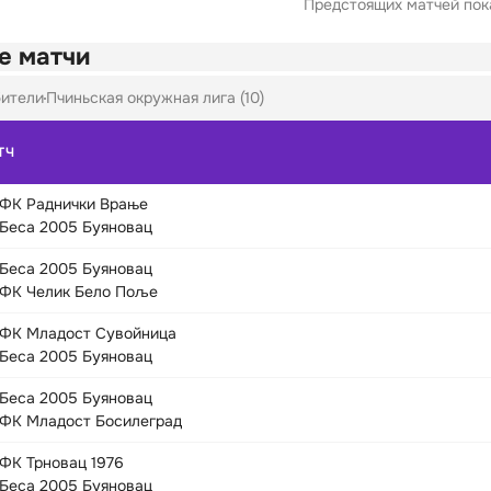
Предстоящих матчей пока
е матчи
ители
Пчиньская окружная лига (10)
ТЧ
ФК Раднички Врање
Беса 2005 Буяновац
Беса 2005 Буяновац
ФК Челик Бело Поље
ФК Младост Сувойница
Беса 2005 Буяновац
Беса 2005 Буяновац
ФК Младост Босилеград
ФК Трновац 1976
Беса 2005 Буяновац