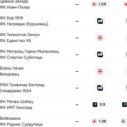
Црвена звезда
—
1.09
ФК Нови-Пазар
ФК Бор 1919
—
ФК Напредак (Крушевац)
ФК Телеоптик Земун
—
ФК Единство Уб
ФК Металац Горни-Милановац
—
ФК Спартак Суботица
Борац Чачак
—
Вождовац
РФК Графичар Белград
—
Смедерево 1924
ФК Мачва Шабац
—
3.9
ФК ИМТ Белград
Войводина
—
1.36
ФК Радник Сурдулица