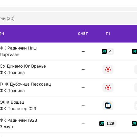
чи (20)
ТЧ
СЧЁТ
П1
ФК Раднички Ниш
—
4
Партизан
СУ Динамо Юг Вранье
—
ФК Лозница
ГФК Дубочица Лесковац
—
ФК Лозница
ОФК Вршац
—
ФК Пролетер 023
ФК Раднички 1923
—
1.29
Земун