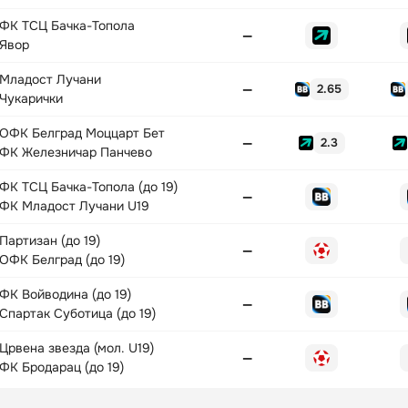
ФК ТСЦ Бачка-Топола
—
Явор
Младост Лучани
—
2.65
Чукарички
ОФК Белград Моццарт Бет
—
2.3
ФК Железничар Панчево
ФК ТСЦ Бачка-Топола (до 19)
—
ФК Младост Лучани U19
Партизан (до 19)
—
ОФК Белград (до 19)
ФК Войводина (до 19)
—
Спартак Суботица (до 19)
Црвена звезда (мол. U19)
—
ФК Бродарац (до 19)