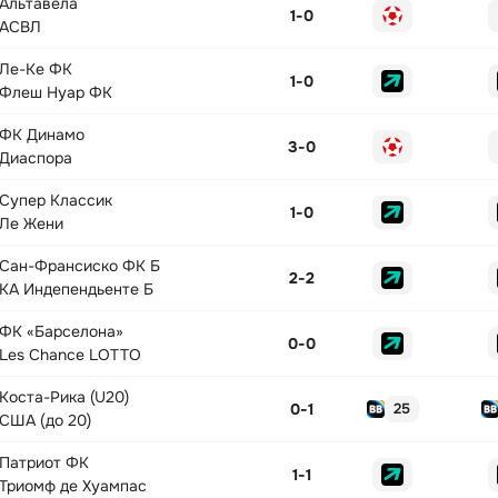
Альтавела
1
-
0
АСВЛ
Ле-Ке ФК
1
-
0
Флеш Нуар ФК
ФК Динамо
3
-
0
Диаспора
Супер Классик
1
-
0
Ле Жени
Сан-Франсиско ФК Б
2
-
2
КА Индепендьенте Б
ФК «Барселона»
0
-
0
Les Chance LOTTO
Коста-Рика (U20)
0
-
1
25
США (до 20)
Патриот ФК
1
-
1
Триомф де Хуампас