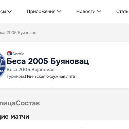
усы
Приложения
Новости
Стать
еса 2005 Буяновац
Serbia
Беса 2005 Буяновац
Besa 2005 Bujanovac
Турниры:
Пчиньская окружная лига
лица
Состав
ие матчи