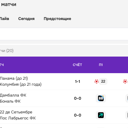
 матчи
Лайв
Сегодня
Предстоящие
чи (20)
ТЧ
СЧЁТ
П1
Панама (до 21)
1
-
1
22
Колумбия (до 21 года)
Дамбалла ФК
0
-
0
Бональ ФК
22 де Сетьембре
0
-
0
Лос Лабрьегос ФК