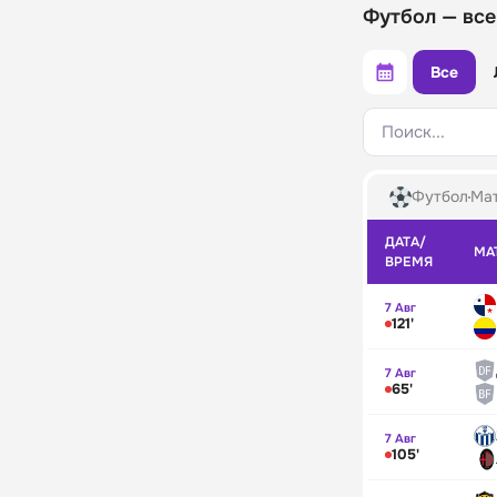
Футбол — все
Все
Поиск...
Футбол
Мат
ДАТА/
МА
ВРЕМЯ
7 Авг
121'
7 Авг
65'
7 Авг
105'