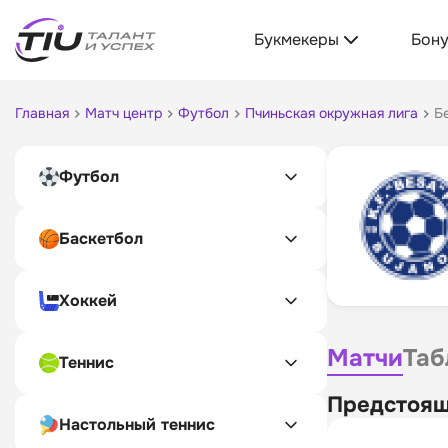
Букмекеры
Бон
Главная
Матч центр
Футбол
Пчиньская окружная лига
Б
Футбол
Баскетбол
Хоккей
Матчи
Таб
Теннис
Предстоящ
Настольный теннис