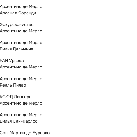
Архентино де Мерло
Арсенал Саранди
Эскурсьонистас
Архентино де Мерло
Архентино де Мерло
Вилья Дальмине
УАИ Уркиса
Архентино де Мерло
Архентино де Мерло
Реаль Пилар
КСЮД Линьерс
Архентино де Мерло
Архентино де Мерло
Вилья Сан-Карлос
Сан-Мартин де Бурсако