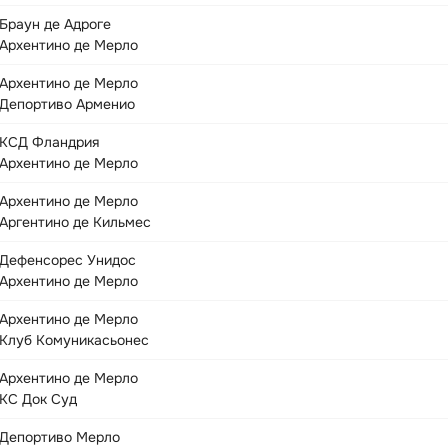
Браун де Адроге
Архентино де Мерло
Архентино де Мерло
Депортиво Арменио
КСД Фландрия
Архентино де Мерло
Архентино де Мерло
Аргентино де Кильмес
Дефенсорес Унидос
Архентино де Мерло
Архентино де Мерло
Клуб Комуникасьонес
Архентино де Мерло
КС Док Суд
Депортиво Мерло