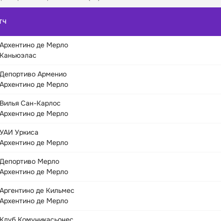
ТЧ
Архентино де Мерло
Каньюэлас
Депортиво Арменио
Архентино де Мерло
Вилья Сан-Карлос
Архентино де Мерло
УАИ Уркиса
Архентино де Мерло
Депортиво Мерло
Архентино де Мерло
Аргентино де Кильмес
Архентино де Мерло
Клуб Комуникасьонес