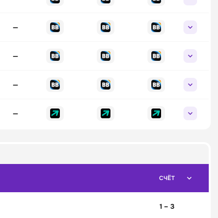
—
—
—
—
СЧЁТ
1 – 3