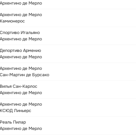
Архентино де Мерло
Архентино де Мерло
Камионерос
Спортиво Итальяно
Архентино де Мерло
Депортиво Арменио
Архентино де Мерло
Архентино де Мерло
Сан-Мартин де Бурсако
Вилья Сан-Карлос
Архентино де Мерло
Архентино де Мерло
КСЮД Линьерс
Реаль Пилар
Архентино де Мерло