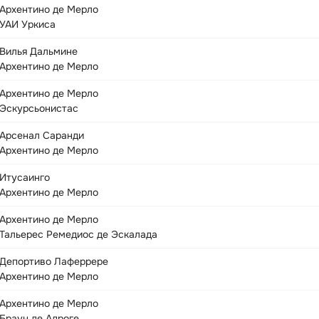
Архентино де Мерло
УАИ Уркиса
Вилья Дальмине
Архентино де Мерло
Архентино де Мерло
Эскурсьонистас
Арсенал Саранди
Архентино де Мерло
Итусаинго
Архентино де Мерло
Архентино де Мерло
Тальерес Ремедиос де Эскалада
Депортиво Лаферрере
Архентино де Мерло
Архентино де Мерло
Браун де Адроге