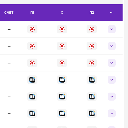
СЧЁТ
П1
X
П2
—
—
—
—
—
—