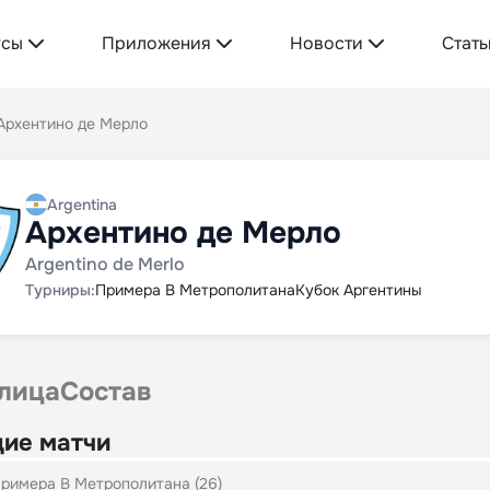
усы
Приложения
Новости
Стать
Архентино де Мерло
Argentina
Архентино де Мерло
Argentino de Merlo
Турниры:
Примера B Метрополитана
Кубок Аргентины
лица
Состав
ие матчи
римера B Метрополитана (26)