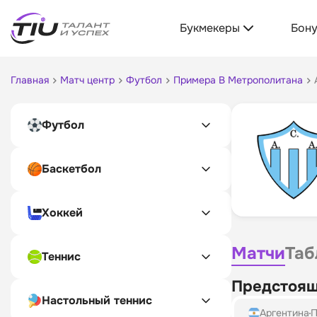
Букмекеры
Бон
Главная
Матч центр
Футбол
Примера B Метрополитана
Футбол
Баскетбол
Хоккей
Матчи
Таб
Теннис
Предстоящ
Настольный теннис
Аргентина
П