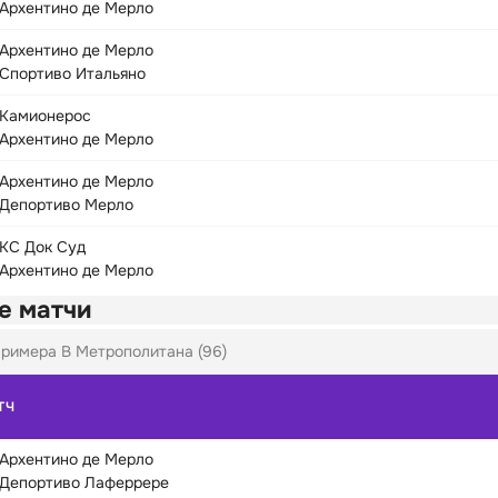
Архентино де Мерло
Архентино де Мерло
Спортиво Итальяно
Камионерос
Архентино де Мерло
Архентино де Мерло
Депортиво Мерло
КС Док Суд
Архентино де Мерло
е матчи
римера B Метрополитана (96)
ТЧ
Архентино де Мерло
Депортиво Лаферрере