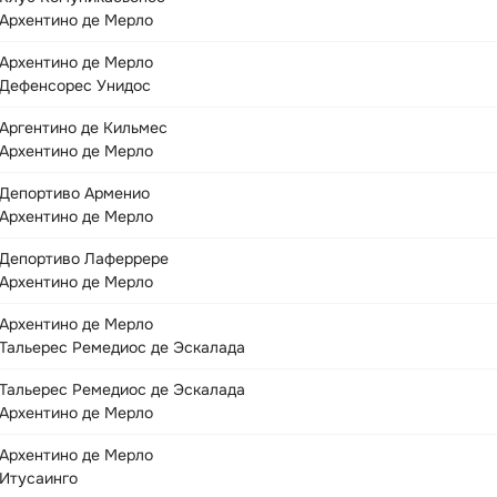
Архентино де Мерло
Архентино де Мерло
Дефенсорес Унидос
Аргентино де Кильмес
Архентино де Мерло
Депортиво Арменио
Архентино де Мерло
Депортиво Лаферрере
Архентино де Мерло
Архентино де Мерло
Тальерес Ремедиос де Эскалада
Тальерес Ремедиос де Эскалада
Архентино де Мерло
Архентино де Мерло
Итусаинго