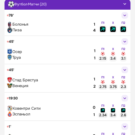
Футбол
Матчи (20)
78'
П1
X
П2
1
Болонья
Пиза
4
45'
П1
X
П2
1
Осер
Труа
1
2.15
3.4
3.1
45'
П1
X
П2
1
Стад Брестуа
Венеция
2
2.75
3.75
2.3
19:30
П1
X
П2
0
Ковентри Сити
Эспаньол
1
2.34
3.4
2.6
1'
П1
X
П2