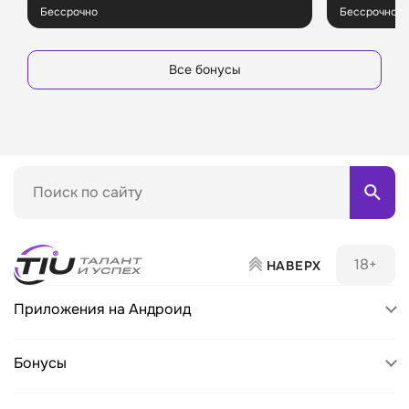
Бессрочно
Бессрочно
Все бонусы
Поиск по матч-центру
18+
НАВЕРХ
Приложения на Андроид
Пари
Бонусы
БетБум
Pari