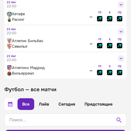
23 Авг
22:00
П1
X
П2
Хетафе
—
Расинг
23 Авг
22:00
П1
X
П2
Атлетик Бильбао
—
Севилья
23 Авг
22:00
П1
X
П2
Атлетико Мадрид
—
Вильярреал
Футбол — все матчи
Все
Лайв
Сегодня
Предстоящие
Поиск...