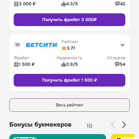
3 000 ₽
4.3/5
42
Бонусы и акции
4/5
Рейтинг 
5/5
Получить фрибет 3 000₽
пользователей
Промокод
Бонусы
Коэффициенты
4/5
16
Линия в прематче
4/5
Рейтинг
Линия в лайве
Сайт
Приложение
3/5
3.77
Удобство платежей
4/5
Фрибет
Надежность
Отзывов
Служба поддержки
4/5
1 500 ₽
3.9/5
54
Бонусы и акции
4/5
Рейтинг 
5/5
Получить фрибет 1 500 ₽
пользователей
Промокод
Бонусы
Коэффициенты
3/5
8
Линия в прематче
3/5
Линия в лайве
Сайт
Приложение
4/5
Весь рейтинг
Удобство платежей
4/5
Служба поддержки
4/5
Бонусы букмекеров
10
Бонусы и акции
4/5