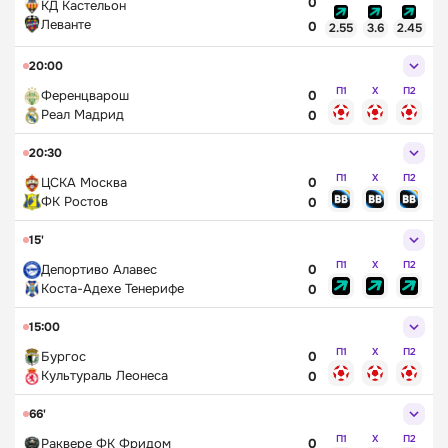
0
КД Кастельон
Леванте
0
2.55
3.6
2.45
20:00
П1
X
П2
0
Ференцварош
Реал Мадрид
0
20:30
П1
X
П2
0
ЦСКА Москва
ФК Ростов
0
15'
П1
X
П2
0
Депортиво Алавес
Коста-Адехе Тенерифе
0
15:00
П1
X
П2
0
Бургос
Культураль Леонеса
0
66'
П1
X
П2
0
Раквере ФК Фридом