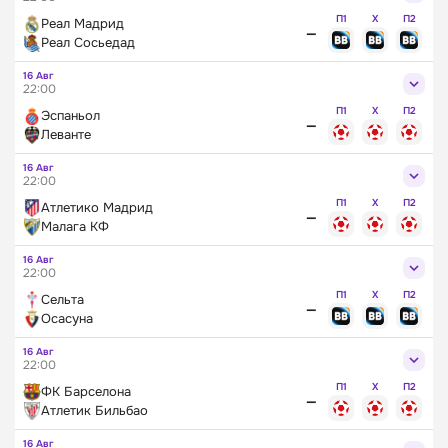
П1
X
П2
Реал Мадрид
—
Реал Сосьедад
16 Авг
22:00
П1
X
П2
Эспаньол
—
Леванте
16 Авг
22:00
П1
X
П2
Атлетико Мадрид
—
Малага КФ
16 Авг
22:00
П1
X
П2
Сельта
—
Осасуна
16 Авг
22:00
П1
X
П2
ФК Барселона
—
Атлетик Бильбао
16 Авг