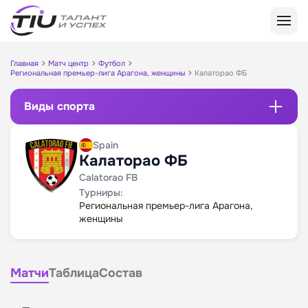
Главная
Матч центр
Футбол
Региональная премьер-лига Арагона, женщины
Калаторао ФБ
Популярные БК
Пари
Виды спорта
По букмекеру
БетБум
Леон
Pari
Приложения для Android
Винлайн
BetBoom
Spain
Калаторао ФБ
Фонбет
Leon
Пари
Виды спорта
Марафон
Winline
БетБум
Calatorao FB
Бетсити
Fonbet
Леон
Баскетбол
Турниры:
Статьи о БК
Региональная премьер-лига Арагона,
Мелбет
Лига Ставок
Винлайн
Киберспорт
женщины
Winline
Лига Ставок
Марафон
Фонбет
Теннис
База знаний
По видам спорта
Олимпбет
Бет-М
Марафон
Хоккей
Виды ставок
Тенниси
Baltbet
Бетсити
Футбол
Футбол
Футбол
По видам спорта
Основы ставок
Балтбет
Melbet
Мелбет
Хоккей
Матчи
Таблица
Состав
Евролига
Сервисы
Бет-М
Olimpbet
Лига Ставок
Баскетбол
Футбол
Виды спорта
Кубок России
Беттери
Tennisi
Олимпбет
Теннис
Хоккей