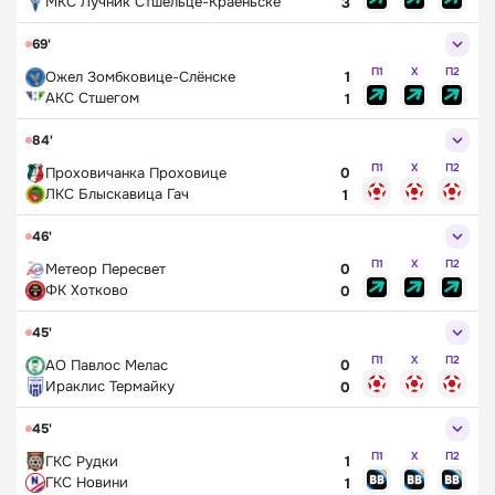
МКС Лучник Стшельце-Краеньске
3
69'
П1
X
П2
1
Ожел Зомбковице-Слёнске
АКС Стшегом
1
84'
П1
X
П2
0
Проховичанка Проховице
ЛКС Блыскавица Гач
1
46'
П1
X
П2
0
Метеор Пересвет
ФК Хотково
0
45'
П1
X
П2
0
АО Павлос Мелас
Ираклис Термайку
0
45'
П1
X
П2
1
ГКС Рудки
ГКС Новини
1