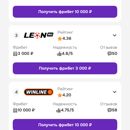
Бонусы и акции
5/5
Рейтинг 
5/5
Получить фрибет 10 000 ₽
пользователей
Промокод
Бонусы
Коэффициенты
5/5
22
Линия в прематче
4/5
Рейтинг
Линия в лайве
Сайт
Приложение
5/5
4.36
Удобство платежей
4/5
Фрибет
Надежность
Отзывов
Служба поддержки
4/5
3 000 ₽
4.8/5
50
Бонусы и акции
5/5
Рейтинг 
5/5
Получить фрибет 3 000 ₽
пользователей
Промокод
Бонусы
Коэффициенты
5/5
42
Линия в прематче
5/5
Рейтинг
Линия в лайве
Сайт
Приложение
3/5
4.20
Удобство платежей
4/5
Фрибет
Надежность
Отзывов
Служба поддержки
5/5
10 000 ₽
4.75/5
58
Бонусы и акции
4/5
Рейтинг 
5/5
Получить фрибет 10 000 ₽
пользователей
Промокод
Бонусы