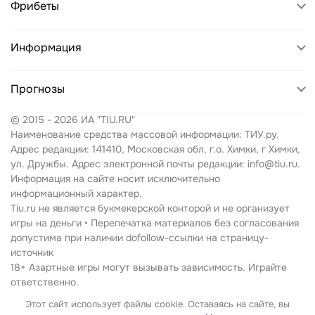
Фрибеты
Леон
BetBoom
Лига Ставок
Пари
Информация
Leon
Мелбет
БетБум
Winline
Политика конфиденциальности
Прогнозы
Бетсити
Леон
Fonbet
Политика cookies
Марафон
© 2015 - 2026 ИА "TIU.RU"
Винлайн
Прогнозы на спорт
Марафон
Пользовательское соглашение
Наименование средства массовой информации: ТИУ.ру.
Фонбет
Фонбет
Футбол
Адрес редакции: 141410, Московская обл, г.о. Химки, г Химки,
Betcity
Согласие на обработку персональных данных
ул. Дружбы. Адрес электронной почты редакции: info@tiu.ru.
Винлайн
Марафон
Хоккей
Информация на сайте носит исключительно
Melbet
Контакты
информационный характер.
Бетсити
Баскетбол
Tiu.ru не является букмекерской конторой и не организует
Лига Ставок
Вакансии
игры на деньги • Перепечатка материалов без согласования
Мелбет
Теннис
допустима при наличии dofollow-ссылки на страницу-
Olimpbet
Блог
источник
Лига ставок
Настольный теннис
18+ Азартные игры могут вызывать зависимость. Играйте
Архив
ответственно.
Олимпбет
Волейбол
TIU в соцсетях:
Новости
Этот сайт использует файлы cookie. Оставаясь на сайте, вы
Киберспорт