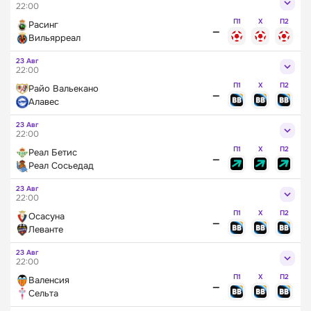
22:00
П1
X
П2
Расинг
—
Вильярреал
23 Авг
22:00
П1
X
П2
Райо Вальекано
—
Алавес
23 Авг
22:00
П1
X
П2
Реал Бетис
—
Реал Сосьедад
23 Авг
22:00
П1
X
П2
Осасуна
—
Леванте
23 Авг
22:00
П1
X
П2
Валенсия
—
Сельта