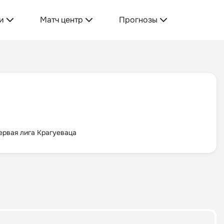
и
Матч центр
Прогнозы
ервая лига Крагуеваца