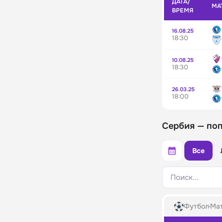
ДАТА/
МА
ВРЕМЯ
16.08.25
18:30
10.08.25
18:30
26.03.25
18:00
Сербия — по
Все
Поиск...
Футбол
Мат