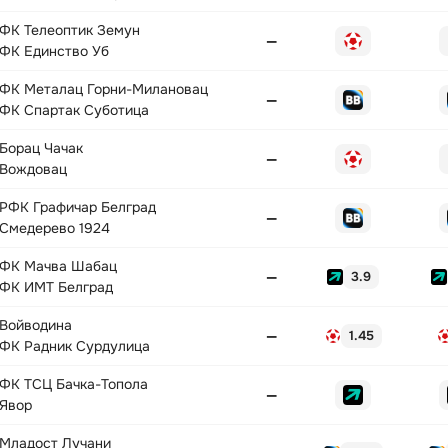
ФК Телеоптик Земун
—
ФК Единство Уб
ФК Металац Горни-Милановац
—
ФК Спартак Суботица
Борац Чачак
—
Вождовац
РФК Графичар Белград
—
Смедерево 1924
ФК Мачва Шабац
—
3.9
ФК ИМТ Белград
Войводина
—
1.45
ФК Радник Сурдулица
ФК ТСЦ Бачка-Топола
—
Явор
Младост Лучани