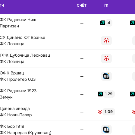
ТЧ
СЧЁТ
П1
ФК Раднички Ниш
—
4
Партизан
СУ Динамо Юг Вранье
—
ФК Лозница
ГФК Дубочица Лесковац
—
ФК Лозница
ОФК Вршац
—
ФК Пролетер 023
ФК Раднички 1923
—
1.29
Земун
Црвена звезда
—
1.09
ФК Нови-Пазар
ФК Бор 1919
—
ФК Напредак (Крушевац)