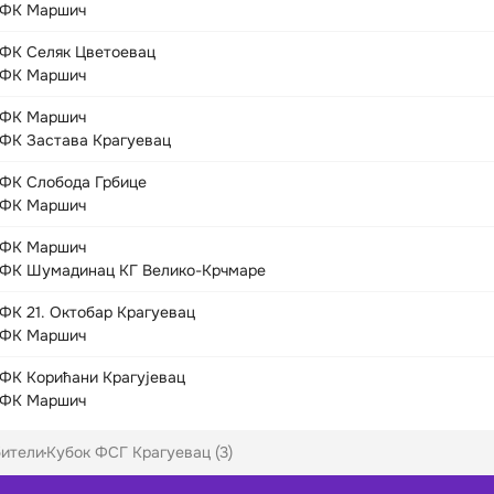
ФК Маршич
ФК Селяк Цветоевац
ФК Маршич
ФК Маршич
ФК Застава Крагуевац
ФК Слобода Грбице
ФК Маршич
ФК Маршич
ФК Шумадинац КГ Велико-Крчмаре
ФК 21. Октобар Крагуевац
ФК Маршич
ФК Корићани Крагујевац
ФК Маршич
ители
Кубок ФСГ Крагуевац (3)