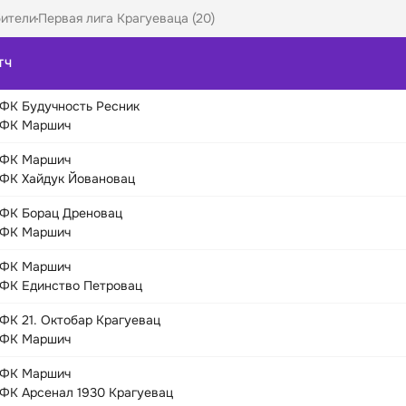
ители
Первая лига Крагуеваца (20)
ТЧ
ФК Будучность Ресник
ФК Маршич
ФК Маршич
ФК Хайдук Йовановац
ФК Борац Дреновац
ФК Маршич
ФК Маршич
ФК Единство Петровац
ФК 21. Октобар Крагуевац
ФК Маршич
ФК Маршич
ФК Арсенал 1930 Крагуевац