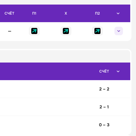
СЧЁТ
П1
X
П2
—
СЧЁТ
2 – 2
2 – 1
0 – 3