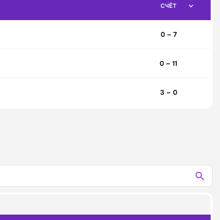
СЧЁТ
0 – 7
0 – 11
3 – 0