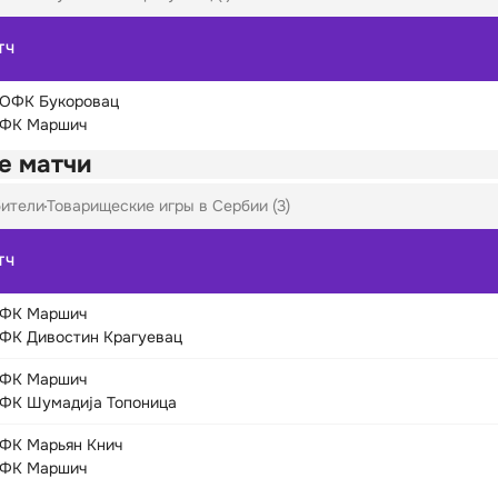
ТЧ
ОФК Букоровац
ФК Маршич
е матчи
ители
Товарищеские игры в Сербии (3)
ТЧ
ФК Маршич
ФК Дивостин Крагуевац
ФК Маршич
ФК Шумадија Топоница
ФК Марьян Книч
ФК Маршич