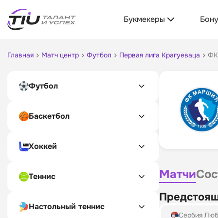
Букмекеры
Бон
Главная
Матч центр
Футбол
Первая лига Крагуеваца
ФК
Футбол
Баскетбол
Хоккей
Матчи
Сос
Теннис
Предстоящ
Настольный теннис
Сербия Люб