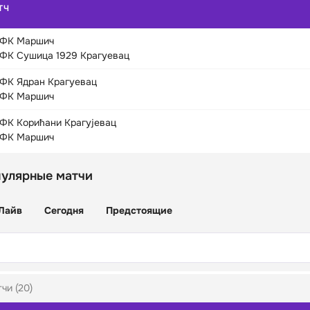
ТЧ
ФК Маршич
ФК Сушица 1929 Крагуевац
ФК Ядран Крагуевац
ФК Маршич
ФК Корићани Крагујевац
ФК Маршич
пулярные матчи
Лайв
Сегодня
Предстоящие
чи (20)