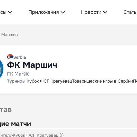
усы
Приложения
Новости
Стать
 Маршич
Serbia
ФК Маршич
FK Maršić
Турниры:
Кубок ФСГ Крагуевац
Товарищеские игры в Сербии
П
тав
ие матчи
ители
Кубок ФСГ Крагуевац (1)