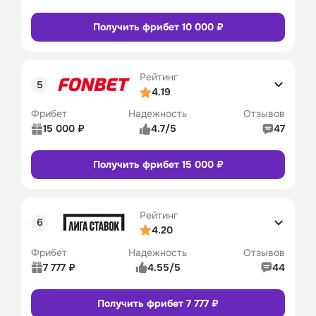
Бонусы и акции
4/5
Рейтинг 
5/5
Получить фрибет 10 000 ₽
пользователей
Промокод
Бонусы
Коэффициенты
4/5
34
Линия в прематче
4/5
Рейтинг
Линия в лайве
Сайт
Приложение
4/5
4.19
Удобство платежей
4/5
Фрибет
Надежность
Отзывов
Служба поддержки
4/5
15 000 ₽
4.7/5
47
Бонусы и акции
5/5
Рейтинг 
5/5
Получить фрибет 15 000 ₽
пользователей
Промокод
Бонусы
Коэффициенты
4/5
10
Линия в прематче
4/5
Рейтинг
Линия в лайве
Сайт
Приложение
4/5
4.20
Удобство платежей
4/5
Фрибет
Надежность
Отзывов
Служба поддержки
5/5
7 777 ₽
4.55/5
44
Бонусы и акции
4/5
Рейтинг 
5/5
Получить фрибет 7 777 ₽
пользователей
Промокод
Бонусы