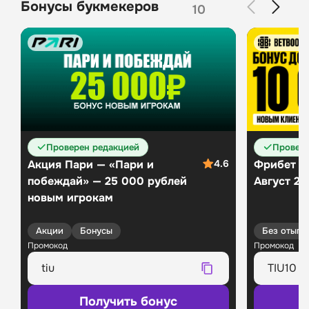
Бонусы букмекеров
10
Бонусы и акции
4/5
Промокод
Бонусы
13
Сайт
Приложение
Проверен редакцией
Провере
Акция Пари — «Пари и
4.6
Фрибет Б
побеждай» — 25 000 рублей
Август 20
новым игрокам
Акции
Бонусы
Без отыгр
Промокод
Промокод
Получить бонус
П