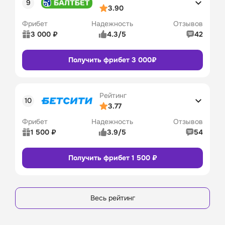
Линия в лайве
Сайт
Приложение
3/5
3.90
Удобство платежей
4/5
Фрибет
Надежность
Отзывов
Служба поддержки
4/5
3 000 ₽
4.3/5
42
Бонусы и акции
4/5
Рейтинг 
5/5
Получить фрибет 3 000₽
пользователей
Промокод
Бонусы
Коэффициенты
4/5
16
Линия в прематче
4/5
Рейтинг
Линия в лайве
Сайт
Приложение
3/5
3.77
Удобство платежей
4/5
Фрибет
Надежность
Отзывов
Служба поддержки
4/5
1 500 ₽
3.9/5
54
Бонусы и акции
4/5
Рейтинг 
5/5
Получить фрибет 1 500 ₽
пользователей
Промокод
Бонусы
Коэффициенты
3/5
8
Линия в прематче
3/5
Линия в лайве
Сайт
Приложение
4/5
Весь рейтинг
Удобство платежей
4/5
Служба поддержки
4/5