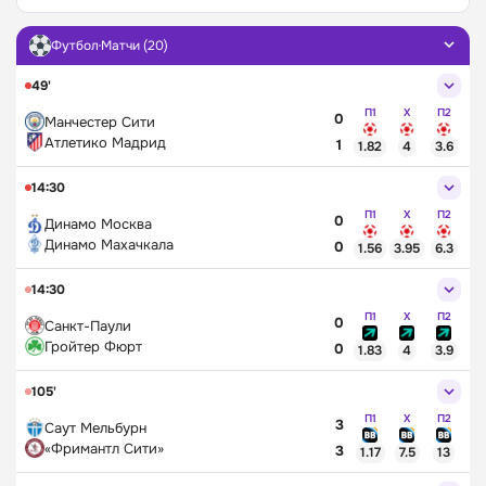
Футбол
Матчи (20)
49'
П1
X
П2
0
Манчестер Сити
Атлетико Мадрид
1
1.82
4
3.6
14:30
П1
X
П2
0
Динамо Москва
Динамо Махачкала
0
1.56
3.95
6.3
14:30
П1
X
П2
0
Санкт-Паули
Гройтер Фюрт
0
1.83
4
3.9
105'
П1
X
П2
3
Саут Мельбурн
«Фримантл Сити»
3
1.17
7.5
13