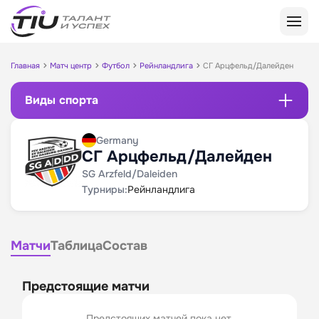
Главная
Матч центр
Футбол
Рейнландлига
СГ Арцфельд/Далейден
Популярные БК
Виды спорта
Пари
По букмекеру
БетБум
Леон
Pari
Germany
Приложения для Android
Винлайн
BetBoom
СГ Арцфельд/Далейден
Фонбет
Leon
Пари
SG Arzfeld/Daleiden
Виды спорта
Марафон
Winline
БетБум
Турниры:
Рейнландлига
Бетсити
Fonbet
Леон
Баскетбол
Статьи о БК
Мелбет
Лига Ставок
Винлайн
Киберспорт
Winline
Лига Ставок
Марафон
Фонбет
Теннис
Матчи
Таблица
Состав
База знаний
По видам спорта
Олимпбет
Бет-М
Марафон
Хоккей
Виды ставок
Тенниси
Baltbet
Бетсити
Футбол
Футбол
Футбол
По видам спорта
Основы ставок
Балтбет
Melbet
Мелбет
Хоккей
Предстоящие матчи
Евролига
Сервисы
Бет-М
Olimpbet
Лига Ставок
Баскетбол
Футбол
Виды спорта
Кубок России
Беттери
Tennisi
Олимпбет
Теннис
Хоккей
Предстоящих матчей пока нет.