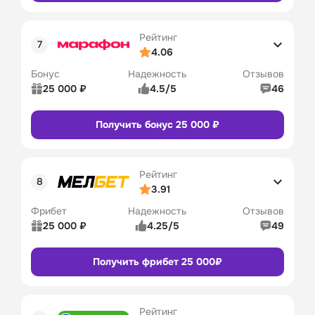
Коэффициенты
4/5
10
Линия в прематче
4/5
Рейтинг
Сайт
Приложение
Линия в лайве
4/5
4.06
Удобство платежей
4/5
Бонус
Надежность
Отзывов
Служба поддержки
4/5
25 000 ₽
4.5/5
46
Бонусы и акции
5/5
Рейтинг 
5/5
Получить бонус 25 000 ₽
пользователей
Бонусы
17
Коэффициенты
4/5
Сайт
Приложение
Линия в прематче
4/5
Рейтинг
Линия в лайве
4/5
3.91
Удобство платежей
4/5
Фрибет
Надежность
Отзывов
Служба поддержки
4/5
25 000 ₽
4.25/5
49
Бонусы и акции
4/5
Рейтинг 
5/5
Получить фрибет 25 000₽
пользователей
Промокод
Бонусы
Коэффициенты
4/5
15
Линия в прематче
4/5
Рейтинг