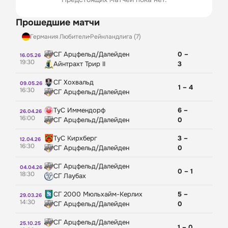
Лига Чемпионов
Зенит
Betcity
Тенниси
Теннис
Настольный теннис
Баскетбол
Лига Европы
Спортбет
Bettery
Балтбет
Футбол
Волейбол
Теннис
Прошедшие матчи
24bet
Zenit
Беттери
Киберспорт
Настольный теннис
Германия Любители
Рейнландлига (7)
Рейтинги
Футбол
Спортбет
Зенит
Волейбол
Прочие категории
Лучшие букмекеры
РПЛ
24bet
Киберспорт
СГ Арцфельд/Далейден
0 –
16.05.26
19:30
Айнтрахт Трир II
3
Приложения для iOS
Футбол
Легальные букмекерские конторы
Фрибеты
Лига чемпионов
Российские букмекеры
Фрибеты без депозита
АПЛ
РПЛ
Leon
СГ Хохвальд
09.05.26
1 – 4
БК с мобильным приложением
Фрибет без отыгрыша
Серия А
Лига чемпионов
Zenit
16:30
СГ Арцфельд/Далейден
Надежные букмекеры
Промокод без отыгрыша
Ла Лига
АПЛ
Лига Ставок
ТуС Иммендорф
6 –
26.04.26
БК с гостевым демосчетом
Бонус за регистрацию без отыгрыша
Бундеслига
Серия А
Марафон
16:00
СГ Арцфельд/Далейден
0
БК с большими коэффициентами
Фрибеты сегодня
Лига Европы
Ла Лига
Melbet
БК с минимальными депозитами
Лучшие фрибеты
Лига конференций
Бундеслига
Pari
ТуС Кирхберг
3 –
12.04.26
16:30
Букмекеры для ставок на американский футбол
Фрибет новым игрокам
Лига наций
Лига Европы
Tennisi
СГ Арцфельд/Далейден
0
Букмекеры для ставок на бейсбол
Новые БК с фрибетом
Суперкубок УЕФА
Лига конференций
Fonbet
СГ Арцфельд/Далейден
04.04.26
Хоккей
Хоккей
Букмекеры для ставок на гольф
Фрибет 3000
Betcity
0 – 1
18:30
СГ Лаубах
Букмекеры для ставок на автогонки
Акции букмекерских контор при регистрации
КХЛ
КХЛ
BetBoom
Букмекеры для ставок на чемпионаты мира и Европы
Промокоды букмекеров
НХЛ
НХЛ
Bettery
СГ 2000 Мюльхайм-Керлих
5 –
29.03.26
14:30
СГ Арцфельд/Далейден
0
Букмекеры для ставок на дартс
Бездепозитные бонусы за регистрацию
АХЛ
АХЛ
Olimpbet
Баскетбол
Баскетбол
Букмекеры для ставок на скачки
Бездепозитные бонусы букмекеров
Winline
СГ Арцфельд/Далейден
25.10.25
1 – 0