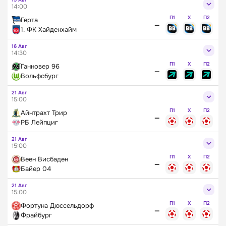
14:00
Чемпионат мира
П1
X
П2
Суперлига России
Герта
—
1. ФК Хайденхайм
Чемпионат Европы
Киберспорт
16 Авг
14:30
IEM Cologne
П1
X
П2
The International
Ганновер 96
—
Вольфсбург
Esports World Cup Counter Strike
21 Авг
15:00
П1
X
П2
Айнтрахт Трир
—
РБ Лейпциг
21 Авг
15:00
П1
X
П2
Веен Висбаден
—
Байер 04
21 Авг
15:00
П1
X
П2
Фортуна Дюссельдорф
—
Фрайбург