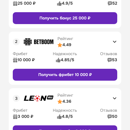
25 000 ₽
4.9/5
52
Рейтинг 
5/5
Получить бонус 25 000 ₽
пользователей
Коэффициенты
5/5
Линия в прематче
4/5
Рейтинг
Линия в лайве
5/5
4.49
Удобство платежей
4/5
Фрибет
Надежность
Отзывов
Служба поддержки
5/5
10 000 ₽
4.85/5
53
Бонусы и акции
5/5
Рейтинг 
5/5
Получить фрибет 10 000 ₽
пользователей
Промокод
Бонусы
Коэффициенты
5/5
22
Линия в прематче
4/5
Рейтинг
Линия в лайве
Сайт
Приложение
5/5
4.36
Удобство платежей
4/5
Фрибет
Надежность
Отзывов
Служба поддержки
4/5
3 000 ₽
4.8/5
50
Бонусы и акции
5/5
Рейтинг 
5/5