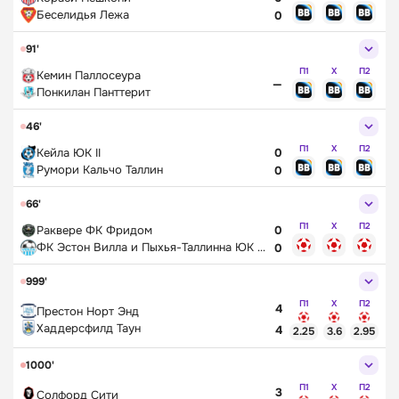
Беселидья Лежа
0
91'
П1
X
П2
Кемин Паллосеура
—
Понкилан Панттерит
46'
П1
X
П2
0
Кейла ЮК II
Румори Кальчо Таллин
0
66'
П1
X
П2
0
Раквере ФК Фридом
ФК Эстон Вилла и Пыхья-Таллинна ЮК Вольта (объединенная команда)
0
999'
П1
X
П2
4
Престон Норт Энд
Хаддерсфилд Таун
4
2.25
3.6
2.95
1000'
П1
X
П2
3
Солфорд Сити