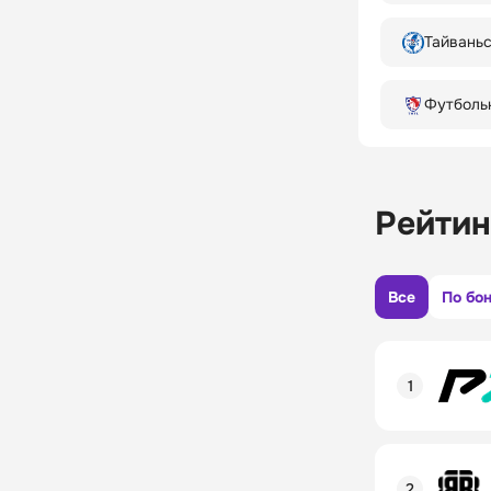
Тайваньс
Футболь
Рейтин
Все
По бо
Рейтинг пол
Линия в лай
Бонусы и ак