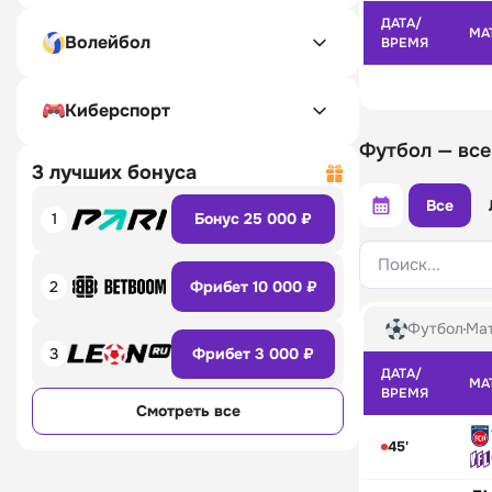
ДАТА/
МА
Волейбол
ВРЕМЯ
Киберспорт
Футбол — все
3 лучших бонуса
Все
1
Бонус 25 000 ₽
Поиск...
2
Фрибет 10 000 ₽
Футбол
Мат
3
Фрибет 3 000 ₽
ДАТА/
МА
ВРЕМЯ
Смотреть все
45'