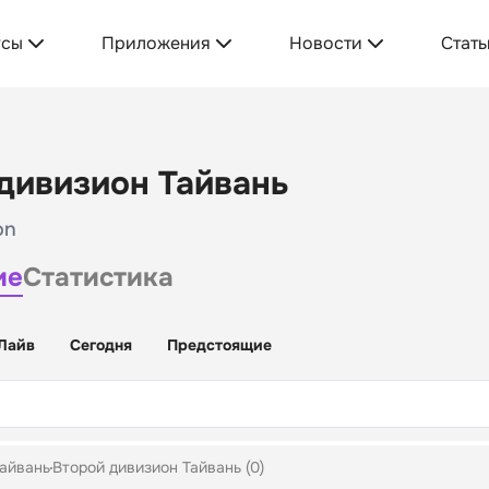
усы
Приложения
Новости
Стать
дивизион Тайвань
on
ие
Статистика
Лайв
Сегодня
Предстоящие
айвань
Второй дивизион Тайвань (0)