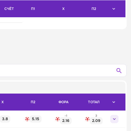
СЧЁТ
П1
X
П2
X
П2
ФОРА
ТОТАЛ
-1
3
3.8
5.15
2.16
2.09