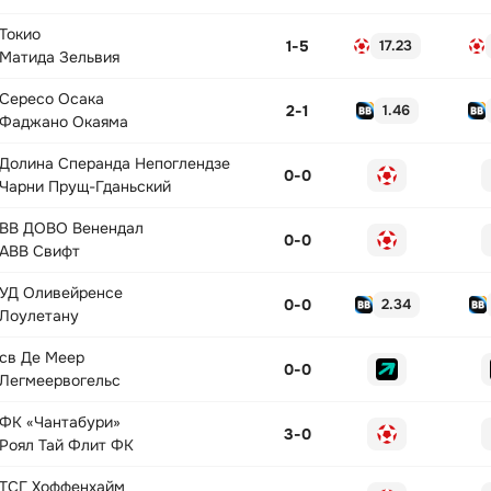
Токио
1
-
5
17.23
Матида Зельвия
Сересо Осака
2
-
1
1.46
Фаджано Окаяма
Долина Сперанда Непоглендзе
0
-
0
Чарни Прущ-Гданьский
ВВ ДОВО Венендал
0
-
0
АВВ Свифт
УД Оливейренсе
0
-
0
2.34
Лоулетану
св Де Меер
0
-
0
Легмеервогельс
ФК «Чантабури»
3
-
0
Роял Тай Флит ФК
ТСГ Хоффенхайм