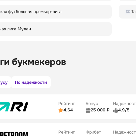
кая футбольная премьер-лига
Та
ная лига Мулан
ги букмекеров
нусу
По надежности
Рейтинг
Бонус
Надежност
4.64
25 000 ₽
4.9/5
ьзователей
5/5
Коэффициенты
ве
5/5
Удобство платежей
Рейтинг
Фрибет
Надежност
ции
5/5