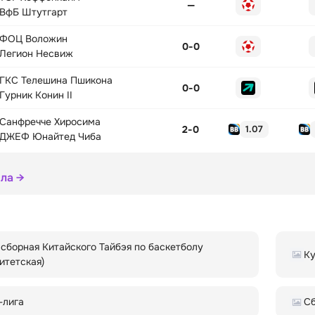
—
ВфБ Штутгарт
ФОЦ Воложин
0
-
0
Легион Несвиж
ГКС Телешина Пшикона
0
-
0
Гурник Конин II
Санфречче Хиросима
2
-
0
1.07
ДЖЕФ Юнайтед Чиба
ола →
сборная Китайского Тайбэя по баскетболу
Ку
итетская)
-лига
Сб