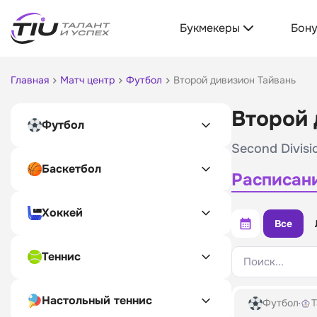
Букмекеры
Бон
Главная
Матч центр
Футбол
Второй дивизион Тайвань
Второй 
Футбол
Second Divisi
Баскетбол
Расписан
Хоккей
Все
Теннис
Поиск...
Настольный теннис
Футбол
Т