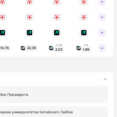
-2.25
2.5
10.76
22.35
2.02
1.89
бок Президента
орная университетов Китайского Тайбэя