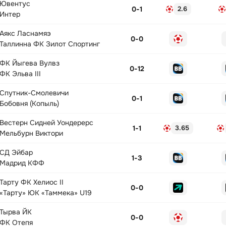
Ювентус
0
-
1
2.6
Интер
Аякс Ласнамяэ
0
-
0
Таллинна ФК Зилот Спортинг
ФК Йыгева Вулвз
0
-
12
ФК Эльва III
Спутник-Смолевичи
0
-
1
Бобовня (Копыль)
Вестерн Сидней Уондерерс
1
-
1
3.65
Мельбурн Виктори
СД Эйбар
1
-
3
Мадрид КФФ
Тарту ФК Хелиос II
0
-
0
«Тарту» ЮК «Таммека» U19
Тырва ЙК
0
-
0
ФК Отепя