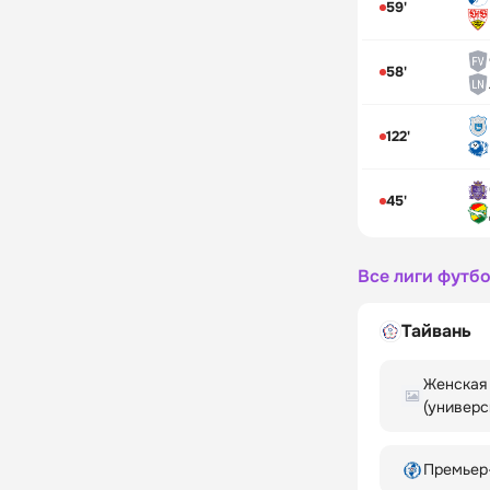
59'
58'
122'
45'
Все лиги футб
Тайвань
Женская 
(универс
Премьер