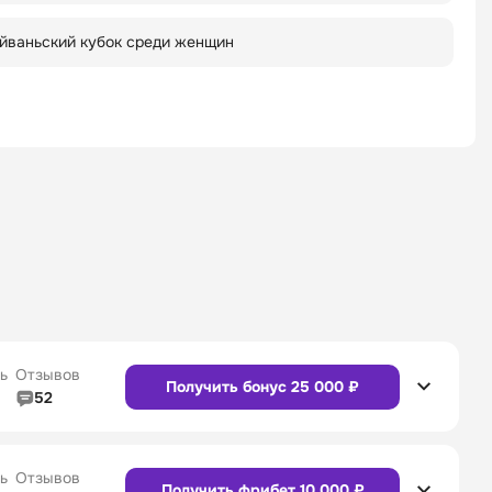
йваньский кубок среди женщин
ь
Отзывов
Получить бонус 25 000 ₽
52
5/5
Линия в прематче
4/5
4/5
Служба поддержки
5/5
ь
Отзывов
Получить фрибет 10 000 ₽