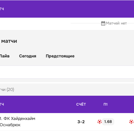
ТЧ
Матчей нет
 матчи
Лайв
Сегодня
Предстоящие
чи (20)
ТЧ
СЧЁТ
П1
1. ФК Хайденхайм
3
-
2
1.68
Оснабрюк