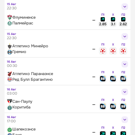
15 Авг
22:30
П1
X
П2
Флуминенсе
—
Палмейрас
2.85
3.1
2.62
15 Авг
22:30
П1
X
П2
Атлетико Минейро
—
Гремио
16 Авг
00:30
П1
X
П2
Атлетико Паранаэнсе
—
Ред Булл Брагантино
16 Авг
03:00
П1
X
П2
Сан-Паулу
—
Коритиба
16 Авг
17:00
П1
X
П2
Шапекоэнсе
—
Баия