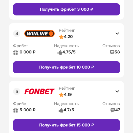
Рейтинг 
5/5
Получить фрибет 3 000 ₽
пользователей
Промокод
Бонусы
Коэффициенты
5/5
42
Линия в прематче
5/5
Рейтинг
Линия в лайве
Сайт
Приложение
3/5
4.20
Удобство платежей
4/5
Фрибет
Надежность
Отзывов
Служба поддержки
5/5
10 000 ₽
4.75/5
58
Бонусы и акции
4/5
Рейтинг 
5/5
Получить фрибет 10 000 ₽
пользователей
Промокод
Бонусы
Коэффициенты
4/5
34
Линия в прематче
4/5
Рейтинг
Линия в лайве
Сайт
Приложение
4/5
4.19
Удобство платежей
4/5
Фрибет
Надежность
Отзывов
Служба поддержки
4/5
15 000 ₽
4.7/5
47
Бонусы и акции
5/5
Рейтинг 
5/5
Получить фрибет 15 000 ₽
пользователей
Промокод
Бонусы