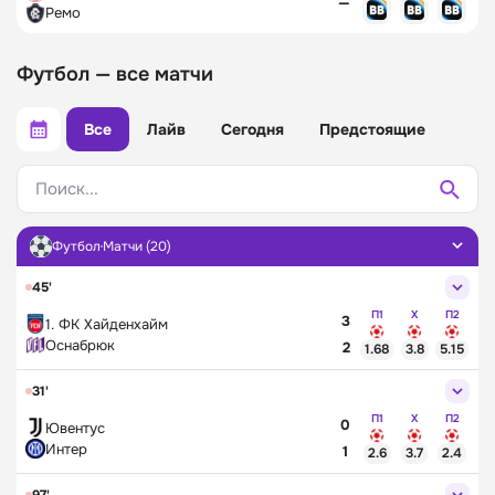
—
Ремо
Футбол — все матчи
Все
Лайв
Сегодня
Предстоящие
Поиск...
Футбол
Матчи (20)
45'
П1
X
П2
3
1. ФК Хайденхайм
Оснабрюк
2
1.68
3.8
5.15
31'
П1
X
П2
0
Ювентус
Интер
1
2.6
3.7
2.4
97'