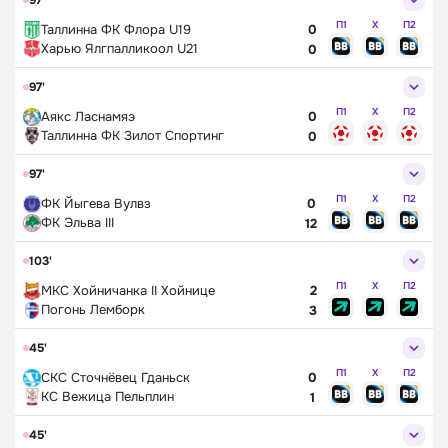
П1
X
П2
0
Таллинна ФК Флора U19
Харью Ялгпалликоол U21
0
97'
П1
X
П2
0
Аякс Ласнамяэ
Таллинна ФК Зилот Спортинг
0
97'
П1
X
П2
0
ФК Йыгева Вулвз
ФК Эльва III
12
103'
П1
X
П2
2
МКС Хойничанка II Хойнице
Погонь Лемборк
3
45'
П1
X
П2
0
СКС Сточнёвец Гданьск
КС Вежица Пельплин
1
45'