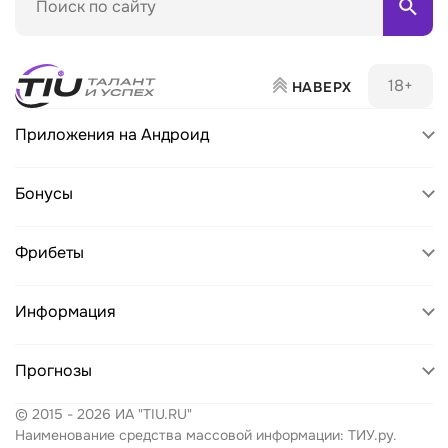
Поиск по матч-центру
18+
НАВЕРХ
Приложения на Андроид
Пари
Бонусы
БетБум
Pari
Фрибеты
Леон
BetBoom
Лига Ставок
Пари
Информация
Leon
Мелбет
БетБум
Winline
Политика конфиденциальности
Прогнозы
Бетсити
Леон
Fonbet
Политика cookies
Марафон
© 2015 - 2026 ИА "TIU.RU"
Винлайн
Прогнозы на спорт
Марафон
Пользовательское соглашение
Наименование средства массовой информации: ТИУ.ру.