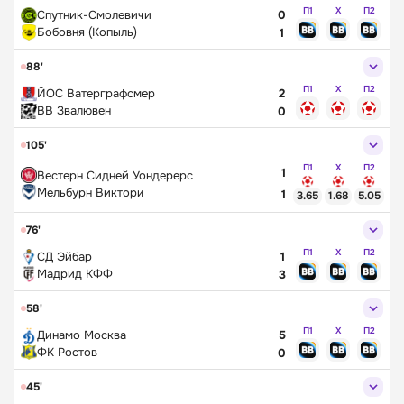
П1
X
П2
0
Спутник-Смолевичи
Бобовня (Копыль)
1
88'
П1
X
П2
2
ЙОС Ватерграфсмер
ВВ Звалювен
0
105'
П1
X
П2
1
Вестерн Сидней Уондерерс
Мельбурн Виктори
1
3.65
1.68
5.05
76'
П1
X
П2
1
СД Эйбар
Мадрид КФФ
3
58'
П1
X
П2
5
Динамо Москва
ФК Ростов
0
45'