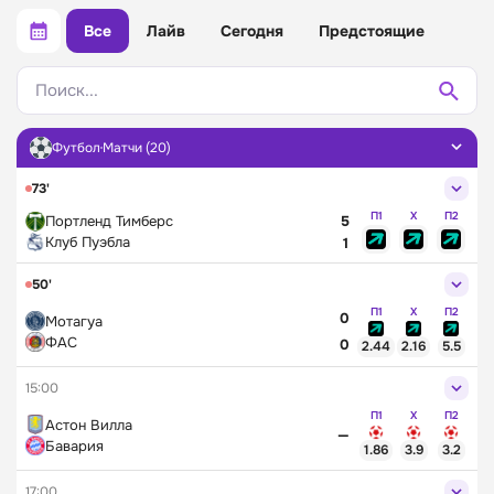
Все
Лайв
Сегодня
Предстоящие
Поиск...
Футбол
Матчи (20)
73'
П1
X
П2
5
Портленд Тимберс
Клуб Пуэбла
1
50'
П1
X
П2
0
Мотагуа
ФАС
0
2.44
2.16
5.5
15:00
П1
X
П2
Астон Вилла
—
Бавария
1.86
3.9
3.2
17:00