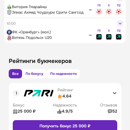
П1
X
П2
Витория Гмарайнш
—
Элиас Ахмед Чоудхури Срити Сангсод
10:00
П1
X
П2
ФК «Оренбург» (мол.)
—
Витязь Подольск U20
Рейтинги букмекеров
Все
По бонусу
По надежности
Рейтинг
4.64
Бонус
Надежность
Отзывов
25 000 ₽
4.9/5
52
Рейтинг 
5/5
Получить бонус 25 000 ₽
пользователей