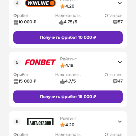
Линия в лайве
Сайт
Приложение
3/5
4.20
Удобство платежей
4/5
Фрибет
Надежность
Отзывов
Служба поддержки
5/5
10 000 ₽
4.75/5
57
Бонусы и акции
4/5
Рейтинг 
5/5
Получить фрибет 10 000 ₽
пользователей
Промокод
Бонусы
Коэффициенты
4/5
34
Линия в прематче
4/5
Рейтинг
Линия в лайве
Сайт
Приложение
4/5
4.19
Удобство платежей
4/5
Фрибет
Надежность
Отзывов
Служба поддержки
4/5
15 000 ₽
4.7/5
47
Бонусы и акции
5/5
Рейтинг 
5/5
Получить фрибет 15 000 ₽
пользователей
Промокод
Бонусы
Коэффициенты
4/5
10
Линия в прематче
4/5
Рейтинг
Линия в лайве
Сайт
Приложение
4/5
4.20
Удобство платежей
4/5
Фрибет
Надежность
Отзывов