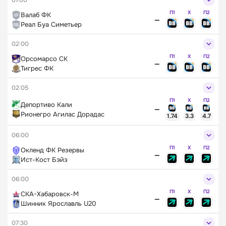
П1
X
П2
Валаб ФК
—
Реал Буа Симетьер
02:00
П1
X
П2
Орсомарсо СК
—
Тигрес ФК
02:05
П1
X
П2
Депортиво Кали
—
Рионегро Агилас Дорадас
1.74
3.3
4.7
06:00
П1
X
П2
Окленд ФК Резервы
—
Ист-Кост Бэйз
06:00
П1
X
П2
СКА-Хабаровск-М
—
Шинник Ярославль U20
07:30