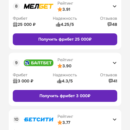
Рейтинг
Линия в лайве
4/5
3.91
Удобство платежей
4/5
Фрибет
Надежность
Отзывов
Служба поддержки
4/5
25 000 ₽
4.25/5
48
Бонусы и акции
4/5
Рейтинг 
5/5
Получить фрибет 25 000₽
пользователей
Промокод
Бонусы
Коэффициенты
4/5
15
Линия в прематче
4/5
Рейтинг
Линия в лайве
Сайт
Приложение
3/5
3.90
Удобство платежей
4/5
Фрибет
Надежность
Отзывов
Служба поддержки
4/5
3 000 ₽
4.3/5
41
Бонусы и акции
4/5
Рейтинг 
5/5
Получить фрибет 3 000₽
пользователей
Промокод
Бонусы
Коэффициенты
4/5
16
Линия в прематче
4/5
Рейтинг
Линия в лайве
Сайт
Приложение
3/5
3.77
Удобство платежей
4/5