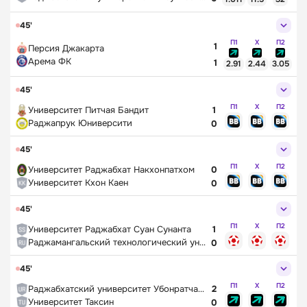
45'
П1
X
П2
1
Персия Джакарта
Арема ФК
1
2.91
2.44
3.05
45'
П1
X
П2
1
Университет Питчая Бандит
Раджапрук Юниверсити
0
45'
П1
X
П2
0
Университет Раджабхат Накхонпатхом
Университет Кхон Каен
0
45'
П1
X
П2
1
Университет Раджабхат Суан Сунанта
Раджамангальский технологический университет Раттанакосин
0
45'
П1
X
П2
2
Раджабхатский университет Убонратчатхани
Университет Таксин
0