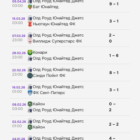
Букмекеры для ставок на киберспорт
НБА
НБА
Baltbet
Олд Роуд Юнайтед Джетс
05.04.26
9 – 1
03:00
Бат Юнайтед
Букмекеры для профессиональных игроков
Единая Лига ВТБ
Единая Лига ВТБ
24Бет
Букмекеры для ставок на футбол
Евролига
Евролига
Олд Роуд Юнайтед Джетс
15.03.26
3 – 1
WNBA
WNBA
03:00
Ньютаун Юнайтед ФК
Суперлига
Суперлига
Олд Роуд Юнайтед Джетс
2 –
Теннис
Теннис
07.03.26
23:00
Виллидж Суперстарс ФК
0
US Open 2026 ATP
ATP
US Open 2026 WTA
WTA
Конари
28.02.26
1 – 6
23:00
Настольный теннис
Cincinnati ATP
Олд Роуд Юнайтед Джетс
Cincinnati WTA
Челленджер
Олд Роуд Юнайтед Джетс
22.02.26
Настольный теннис
8 – 1
Лига Про
23:00
Сэнди Пойнт ФК
Чемпионат мира
Setka Cup
Волейбол
Олд Роуд Юнайтед Джетс
Кубок мира
16.02.26
3 – 1
01:00
ФК Сент-Питерс
Чемпионат Европы
Лига Наций
WTT Champions Yokohama, MS
Суперлига России
Кайон
0 –
08.02.26
Киберспорт
WTT Champions Yokohama, WS
03:00
Олд Роуд Юнайтед Джетс
2
Europe Smash Sweden, WS
IEM Cologne
Олд Роуд Юнайтед Джетс
02.02.26
Europe Smash Sweden, MS
The International
2 – 2
01:00
Кайон
Волейбол
Лига Наций
Олд Роуд Юнайтед Джетс
4 –
24.01.26