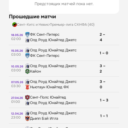
Предстоящих матчей пока нет.
Лига Чемпионов
Зенит
Betcity
Тенниси
Теннис
Настольный теннис
Баскетбол
Лига Европы
Спортбет
Bettery
Балтбет
Футбол
Волейбол
Теннис
Прошедшие матчи
24bet
Zenit
Беттери
Киберспорт
Настольный теннис
Рейтинги
Футбол
Спортбет
Зенит
Волейбол
Сент-Китс и Невис
Премьер-лига СКНФА (40)
Прочие категории
Лучшие букмекеры
РПЛ
24bet
Киберспорт
ФК Сент-Питерс
2 –
18.05.26
Приложения для iOS
Футбол
Легальные букмекерские конторы
Фрибеты
Лига чемпионов
02:00
Олд Роуд Юнайтед Джетс
4
Российские букмекеры
Фрибеты без депозита
АПЛ
РПЛ
Leon
БК с мобильным приложением
Фрибет без отыгрыша
Серия А
Лига чемпионов
Zenit
Олд Роуд Юнайтед Джетс
15.05.26
1 – 0
03:00
ФК Сент-Питерс
Надежные букмекеры
Промокод без отыгрыша
Ла Лига
АПЛ
Лига Ставок
БК с гостевым демосчетом
Бонус за регистрацию без отыгрыша
Бундеслига
Серия А
Марафон
Олд Роуд Юнайтед Джетс
3 –
10.05.26
БК с большими коэффициентами
Фрибеты сегодня
Лига Европы
Ла Лига
Melbet
03:00
Кайон
2
БК с минимальными депозитами
Лучшие фрибеты
Лига конференций
Бундеслига
Pari
Олд Роуд Юнайтед Джетс
3 –
07.05.26
Букмекеры для ставок на американский футбол
Фрибет новым игрокам
Лига наций
Лига Европы
Tennisi
03:30
Ньютаун Юнайтед ФК
0
Букмекеры для ставок на бейсбол
Новые БК с фрибетом
Суперкубок УЕФА
Лига конференций
Fonbet
Хоккей
Хоккей
Букмекеры для ставок на гольф
Фрибет 3000
Betcity
Сент-Полс Юнайтед
27.04.26
1 – 3
01:00
Букмекеры для ставок на автогонки
Акции букмекерских контор при регистрации
КХЛ
КХЛ
BetBoom
Олд Роуд Юнайтед Джетс
Букмекеры для ставок на чемпионаты мира и Европы
Промокоды букмекеров
НХЛ
НХЛ
Bettery
Олд Роуд Юнайтед Джетс
12.04.26
Букмекеры для ставок на дартс
Бездепозитные бонусы за регистрацию
АХЛ
АХЛ
Olimpbet
1 – 1
23:00
Дьепп Бэй Иглз
Баскетбол
Баскетбол
Букмекеры для ставок на скачки
Бездепозитные бонусы букмекеров
Winline