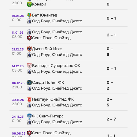
23:00
Конари
0
Чемпионат мира
Суперлига России
Бат Юнайтед
19.01.26
0 – 1
Чемпионат Европы
01:00
Олд Роуд Юнайтед Джетс
Киберспорт
Олд Роуд Юнайтед Джетс
IEM Cologne
11.01.26
2 – 1
03:00
Сент-Полс Юнайтед
The International
Esports World Cup Counter Strike
Дьепп Бэй Иглз
0 –
21.12.25
01:00
Олд Роуд Юнайтед Джетс
6
Виллидж Суперстарс ФК
14.12.25
0 – 1
03:00
Олд Роуд Юнайтед Джетс
Сэнди Пойнт ФК
0 –
06.12.25
23:00
Олд Роуд Юнайтед Джетс
2
Ньютаун Юнайтед ФК
2 –
30.11.25
23:00
Олд Роуд Юнайтед Джетс
5
ФК Сент-Питерс
24.11.25
2 – 7
01:00
Олд Роуд Юнайтед Джетс
Сент-Полс Юнайтед
09.08.25
1 – 1