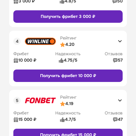
3 000 ₽
4.8/5
50
Бонусы и акции
5/5
Рейтинг 
5/5
Получить фрибет 3 000 ₽
пользователей
Промокод
Бонусы
Коэффициенты
5/5
42
Линия в прематче
5/5
Рейтинг
Линия в лайве
Сайт
Приложение
3/5
4.20
Удобство платежей
4/5
Фрибет
Надежность
Отзывов
Служба поддержки
5/5
10 000 ₽
4.75/5
57
Бонусы и акции
4/5
Рейтинг 
5/5
Получить фрибет 10 000 ₽
пользователей
Промокод
Бонусы
Коэффициенты
4/5
34
Линия в прематче
4/5
Рейтинг
Линия в лайве
Сайт
Приложение
4/5
4.19
Удобство платежей
4/5
Фрибет
Надежность
Отзывов
Служба поддержки
4/5
15 000 ₽
4.7/5
47
Бонусы и акции
5/5
Рейтинг 
5/5
Получить фрибет 15 000 ₽
пользователей
Промокод
Бонусы