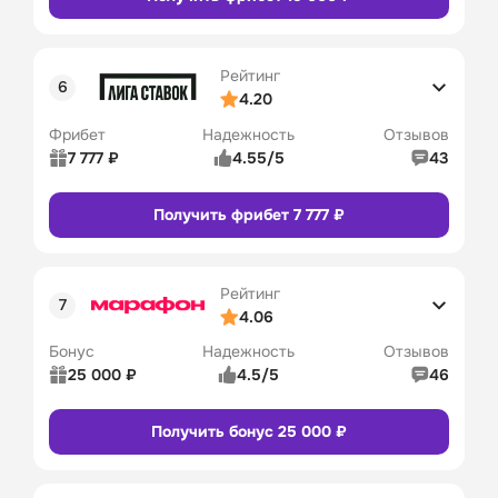
Коэффициенты
4/5
10
Линия в прематче
4/5
Рейтинг
Линия в лайве
Сайт
Приложение
4/5
4.20
Удобство платежей
4/5
Фрибет
Надежность
Отзывов
Служба поддержки
5/5
7 777 ₽
4.55/5
43
Бонусы и акции
4/5
Рейтинг 
5/5
Получить фрибет 7 777 ₽
пользователей
Промокод
Бонусы
Коэффициенты
4/5
10
Линия в прематче
4/5
Рейтинг
Сайт
Приложение
Линия в лайве
4/5
4.06
Удобство платежей
4/5
Бонус
Надежность
Отзывов
Служба поддержки
4/5
25 000 ₽
4.5/5
46
Бонусы и акции
5/5
Рейтинг 
5/5
Получить бонус 25 000 ₽
пользователей
Бонусы
17
Коэффициенты
4/5
Сайт
Приложение
Линия в прематче
4/5