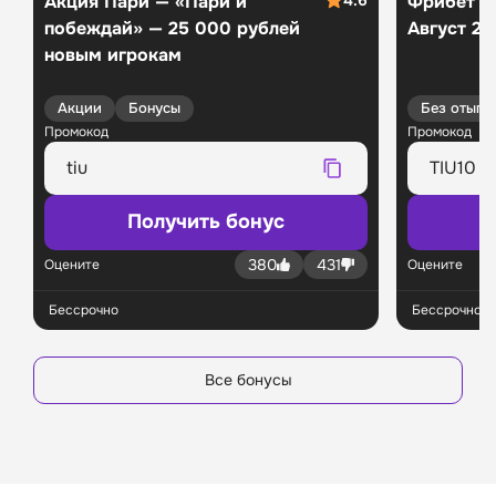
Акция Пари — «Пари и
Фрибет Б
побеждай» — 25 000 рублей
Август 20
новым игрокам
Акции
Бонусы
Без отыгр
Промокод
Промокод
Получить бонус
П
380
431
Оцените
Оцените
Бессрочно
Бессрочно
Все бонусы