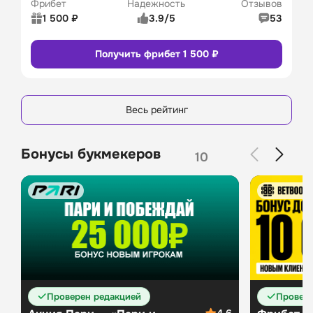
Фрибет
Надежность
Отзывов
Служба поддержки
4/5
1 500 ₽
3.9/5
53
Бонусы и акции
4/5
Рейтинг 
5/5
Получить фрибет 1 500 ₽
пользователей
Промокод
Бонусы
Коэффициенты
3/5
8
Линия в прематче
3/5
Линия в лайве
Сайт
Приложение
4/5
Весь рейтинг
Удобство платежей
4/5
Служба поддержки
4/5
Бонусы букмекеров
10
Бонусы и акции
4/5
Промокод
Бонусы
13
Сайт
Приложение
Проверен редакцией
Провере
4.6