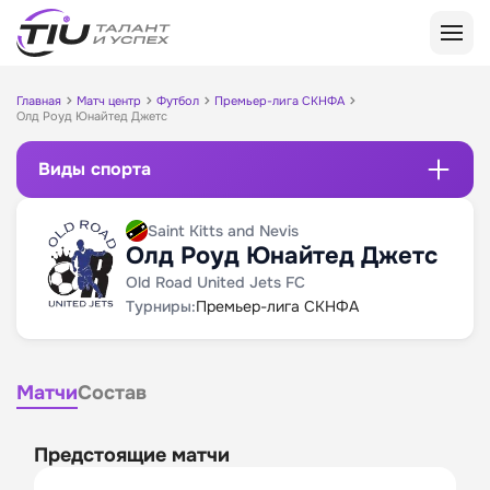
Главная
Матч центр
Футбол
Премьер-лига СКНФА
Олд Роуд Юнайтед Джетс
Популярные БК
Пари
Виды спорта
По букмекеру
БетБум
Леон
Pari
Приложения для Android
Винлайн
BetBoom
Saint Kitts and Nevis
Олд Роуд Юнайтед Джетс
Фонбет
Leon
Пари
Виды спорта
Марафон
Winline
БетБум
Old Road United Jets FC
Бетсити
Fonbet
Леон
Баскетбол
Турниры:
Премьер-лига СКНФА
Статьи о БК
Мелбет
Лига Ставок
Винлайн
Киберспорт
Winline
Лига Ставок
Марафон
Фонбет
Теннис
База знаний
По видам спорта
Олимпбет
Бет-М
Марафон
Хоккей
Матчи
Состав
Виды ставок
Тенниси
Baltbet
Бетсити
Футбол
Футбол
Футбол
По видам спорта
Основы ставок
Балтбет
Melbet
Мелбет
Хоккей
Предстоящие матчи
Евролига
Сервисы
Бет-М
Olimpbet
Лига Ставок
Баскетбол
Футбол
Виды спорта
Кубок России
Беттери
Tennisi
Олимпбет
Теннис
Хоккей