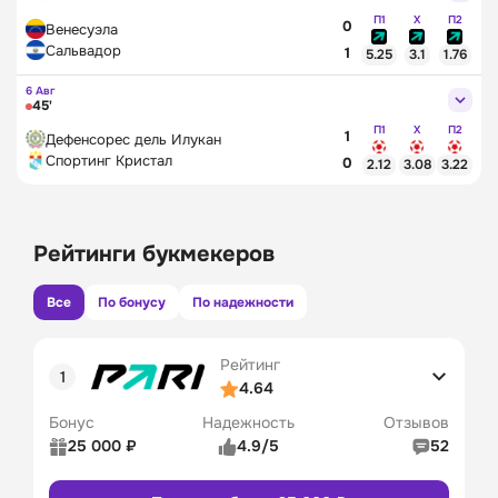
П1
X
П2
0
Венесуэла
Сальвадор
1
5.25
3.1
1.76
6 Авг
45'
П1
X
П2
1
Дефенсорес дель Илукан
Спортинг Кристал
0
2.12
3.08
3.22
Рейтинги букмекеров
Все
По бонусу
По надежности
Рейтинг
4.64
Бонус
Надежность
Отзывов
25 000 ₽
4.9/5
52
Рейтинг 
5/5