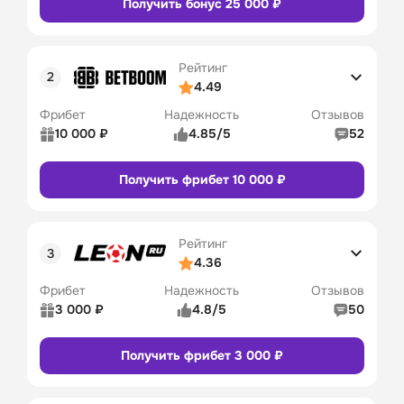
Получить бонус 25 000 ₽
пользователей
Коэффициенты
5/5
Линия в прематче
4/5
Рейтинг
Линия в лайве
5/5
4.49
Удобство платежей
4/5
Фрибет
Надежность
Отзывов
Служба поддержки
5/5
10 000 ₽
4.85/5
52
Бонусы и акции
5/5
Рейтинг 
5/5
Получить фрибет 10 000 ₽
пользователей
Промокод
Бонусы
Коэффициенты
5/5
22
Линия в прематче
4/5
Рейтинг
Линия в лайве
Сайт
Приложение
5/5
4.36
Удобство платежей
4/5
Фрибет
Надежность
Отзывов
Служба поддержки
4/5
3 000 ₽
4.8/5
50
Бонусы и акции
5/5
Рейтинг 
5/5
Получить фрибет 3 000 ₽
пользователей
Промокод
Бонусы
Коэффициенты
5/5
42
Линия в прематче
5/5