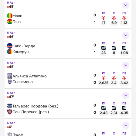
6 Авг
45'
П1
X
П2
0
Мали
Гана
1
17
6.9
1.13
6 Авг
46'
П1
X
П2
0
Кабо-Верде
Камерун
1
23
8
1.08
6 Авг
45'
П1
X
П2
0
Альянса Атлетико
Сьенсиано
0
2.625
2.4
3.42
6 Авг
47'
П1
X
П2
0
Тальерес Кордова (рез.)
Сан-Лоренсо (рез.)
0
2.43
2.31
4.35
6 Авг
6'
П1
X
П2
0
Джаф