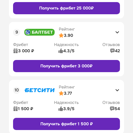
Рейтинг 
5/5
Получить фрибет 25 000₽
пользователей
Промокод
Бонусы
Коэффициенты
4/5
15
Линия в прематче
4/5
Рейтинг
Линия в лайве
Сайт
Приложение
3/5
3.90
Удобство платежей
4/5
Фрибет
Надежность
Отзывов
Служба поддержки
4/5
3 000 ₽
4.3/5
42
Бонусы и акции
4/5
Рейтинг 
5/5
Получить фрибет 3 000₽
пользователей
Промокод
Бонусы
Коэффициенты
4/5
16
Линия в прематче
4/5
Рейтинг
Линия в лайве
Сайт
Приложение
3/5
3.77
Удобство платежей
4/5
Фрибет
Надежность
Отзывов
Служба поддержки
4/5
1 500 ₽
3.9/5
54
Бонусы и акции
4/5
Рейтинг 
5/5
Получить фрибет 1 500 ₽
пользователей
Промокод
Бонусы
Коэффициенты
3/5