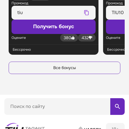
Промокод
Промокод
Получить бонус
П
380
432
Оцените
Оцените
Бессрочно
Бессрочно
Все бонусы
Поиск по матч-центру