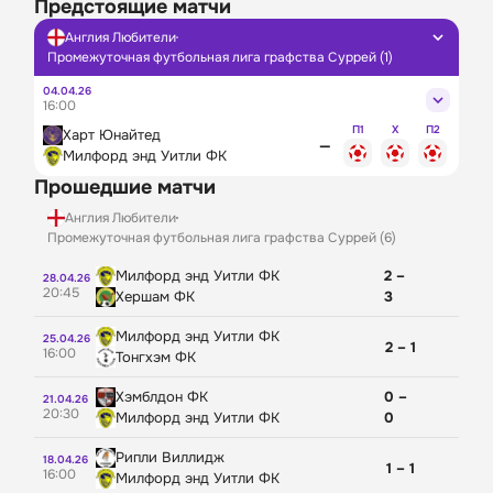
Предстоящие матчи
Лига Чемпионов
Зенит
Betcity
Тенниси
Теннис
Настольный теннис
Баскетбол
Англия Любители
Лига Европы
Спортбет
Bettery
Балтбет
Футбол
Волейбол
Теннис
Промежуточная футбольная лига графства Суррей (1)
24bet
Zenit
Беттери
Киберспорт
Настольный теннис
Рейтинги
Футбол
Спортбет
Зенит
Волейбол
04.04.26
16:00
Прочие категории
Лучшие букмекеры
РПЛ
24bet
Киберспорт
П1
X
П2
Харт Юнайтед
Приложения для iOS
Футбол
Легальные букмекерские конторы
Фрибеты
Лига чемпионов
—
Милфорд энд Уитли ФК
Российские букмекеры
Фрибеты без депозита
АПЛ
РПЛ
Leon
Прошедшие матчи
БК с мобильным приложением
Фрибет без отыгрыша
Серия А
Лига чемпионов
Zenit
Надежные букмекеры
Промокод без отыгрыша
Ла Лига
АПЛ
Лига Ставок
Англия Любители
Промежуточная футбольная лига графства Суррей (6)
БК с гостевым демосчетом
Бонус за регистрацию без отыгрыша
Бундеслига
Серия А
Марафон
БК с большими коэффициентами
Фрибеты сегодня
Лига Европы
Ла Лига
Melbet
Милфорд энд Уитли ФК
2 –
28.04.26
20:45
БК с минимальными депозитами
Лучшие фрибеты
Лига конференций
Бундеслига
Pari
Хершам ФК
3
Букмекеры для ставок на американский футбол
Фрибет новым игрокам
Лига наций
Лига Европы
Tennisi
Милфорд энд Уитли ФК
25.04.26
Букмекеры для ставок на бейсбол
Новые БК с фрибетом
Суперкубок УЕФА
Лига конференций
Fonbet
2 – 1
16:00
Тонгхэм ФК
Хоккей
Хоккей
Букмекеры для ставок на гольф
Фрибет 3000
Betcity
Букмекеры для ставок на автогонки
Акции букмекерских контор при регистрации
КХЛ
КХЛ
BetBoom
Хэмблдон ФК
0 –
21.04.26
20:30
Милфорд энд Уитли ФК
0
Букмекеры для ставок на чемпионаты мира и Европы
Промокоды букмекеров
НХЛ
НХЛ
Bettery
Букмекеры для ставок на дартс
Бездепозитные бонусы за регистрацию
АХЛ
АХЛ
Olimpbet
Рипли Виллидж
18.04.26
1 – 1
Баскетбол
Баскетбол
Букмекеры для ставок на скачки
Бездепозитные бонусы букмекеров
Winline
16:00
Милфорд энд Уитли ФК