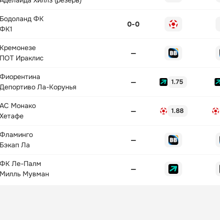
Аделаида Хиллз (резерв)
Бодоланд ФК
0
-
0
ФК1
Кремонезе
—
ПОТ Ираклис
Фиорентина
—
1.75
Депортиво Ла-Корунья
АС Монако
—
1.88
Хетафе
Фламинго
—
Бэкап Ла
ФК Ле-Палм
—
Милль Мувман