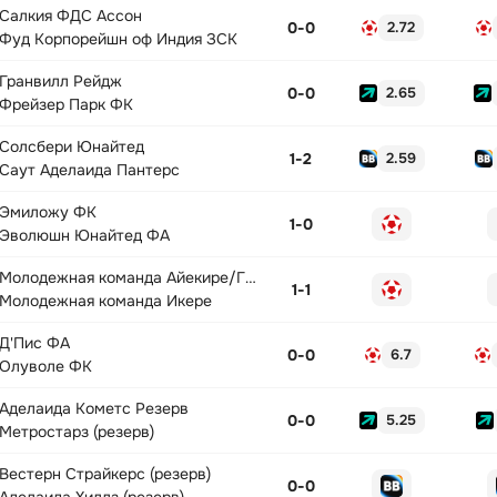
Салкия ФДС Ассон
0
-
0
2.72
Фуд Корпорейшн оф Индия ЗСК
Гранвилл Рейдж
0
-
0
2.65
Фрейзер Парк ФК
Солсбери Юнайтед
1
-
2
2.59
Саут Аделаида Пантерс
Эмиложу ФК
1
-
0
Эволюшн Юнайтед ФА
Молодежная команда Айекире/Гбоньин
1
-
1
Молодежная команда Икере
Д'Пис ФА
0
-
0
6.7
Олуволе ФК
Аделаида Кометс Резерв
0
-
0
5.25
Метростарз (резерв)
Вестерн Страйкерс (резерв)
0
-
0