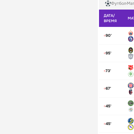
Футбол
Мат
ДАТА/
МА
ВРЕМЯ
90'
95'
73'
67'
45'
45'