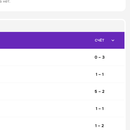
 нет.
СЧЁТ
0 – 3
1 – 1
5 – 2
1 – 1
1 – 2