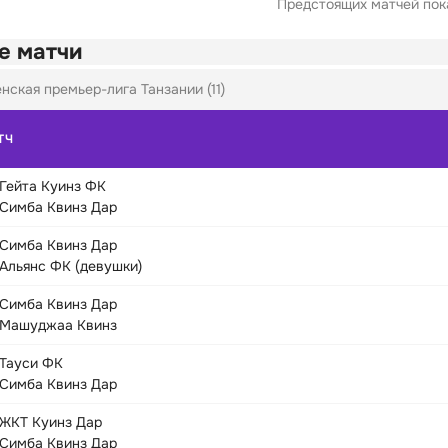
Предстоящих матчей пока
е матчи
нская премьер-лига Танзании (11)
ТЧ
Гейта Куинз ФК
Симба Квинз Дар
Симба Квинз Дар
Альянс ФК (девушки)
Симба Квинз Дар
Машуджаа Квинз
Тауси ФК
Симба Квинз Дар
ЖКТ Куинз Дар
Симба Квинз Дар