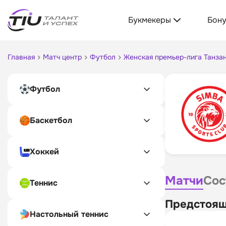
Букмекеры
Бон
Главная
Матч центр
Футбол
Женская премьер-лига Танза
Футбол
Баскетбол
Хоккей
Матчи
Сос
Теннис
Предстоящ
Настольный теннис