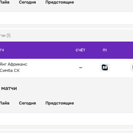
Лайв
Сегодня
Предстоящие
чи (1)
ТЧ
СЧЁТ
П1
Янг Африканс
—
Симба СК
 матчи
Лайв
Сегодня
Предстоящие