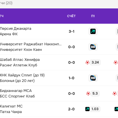
чи (20)
ТЧ
СЧЁТ
П1
Персия Джакарта
3
-
1
Арема ФК
Университет Раджабхат Накхонпатхом
0
-
0
Университет Кхон Каен
Шабаб Атлас Хенифра
0
-
0
3.24
Расинг Атлетик Клуб
ХНК Хайдук Сплит (до 19)
1
-
0
Болонья (до 20 лет)
Бидханнагар МСА
0
-
0
5.3
БСС Спортинг Клаб
Калигхат МС
2
-
0
1.03
Патха Чакра