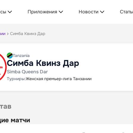
усы
Приложения
Новости
Стать
нии
Симба Квинз Дар
Tanzania
Симба Квинз Дар
Simba Queens Dar
Турниры:
Женская премьер-лига Танзании
тав
ие матчи