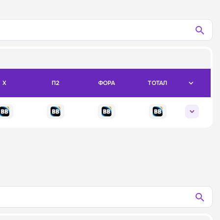
X
П2
ФОРА
ТОТАЛ