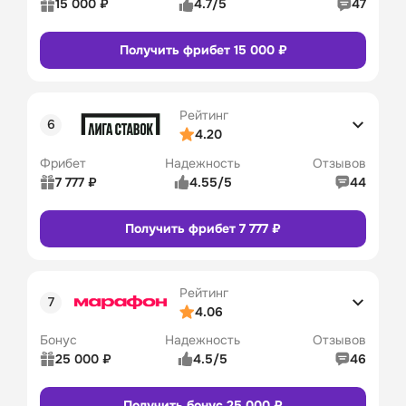
15 000 ₽
4.7/5
47
Бонусы и акции
5/5
Рейтинг 
5/5
Получить фрибет 15 000 ₽
пользователей
Промокод
Бонусы
Коэффициенты
4/5
10
Линия в прематче
4/5
Рейтинг
Линия в лайве
Сайт
Приложение
4/5
4.20
Удобство платежей
4/5
Фрибет
Надежность
Отзывов
Служба поддержки
5/5
7 777 ₽
4.55/5
44
Бонусы и акции
4/5
Рейтинг 
5/5
Получить фрибет 7 777 ₽
пользователей
Промокод
Бонусы
Коэффициенты
4/5
10
Линия в прематче
4/5
Рейтинг
Сайт
Приложение
Линия в лайве
4/5
4.06
Удобство платежей
4/5
Бонус
Надежность
Отзывов
Служба поддержки
4/5
25 000 ₽
4.5/5
46
Бонусы и акции
5/5
Рейтинг 
5/5
Получить бонус 25 000 ₽
пользователей