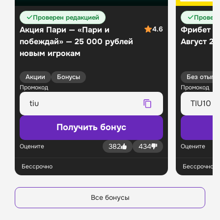
Проверен редакцией
Провере
Акция Пари — «Пари и
4.6
Фрибет Б
побеждай» — 25 000 рублей
Август 20
новым игрокам
Акции
Бонусы
Без отыгр
Промокод
Промокод
Получить бонус
П
382
434
Оцените
Оцените
Бессрочно
Бессрочно
Все бонусы