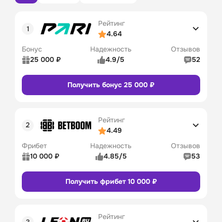
Рейтинг
4.64
Бонус
Надежность
Отзывов
25 000 ₽
4.9/5
52
Рейтинг 
5/5
Получить бонус 25 000 ₽
пользователей
Коэффициенты
5/5
Линия в прематче
4/5
Рейтинг
Линия в лайве
5/5
4.49
Удобство платежей
4/5
Фрибет
Надежность
Отзывов
Служба поддержки
5/5
10 000 ₽
4.85/5
53
Бонусы и акции
5/5
Рейтинг 
5/5
Получить фрибет 10 000 ₽
пользователей
Промокод
Бонусы
Коэффициенты
5/5
22
Линия в прематче
4/5
Рейтинг
Линия в лайве
Сайт
Приложение
5/5