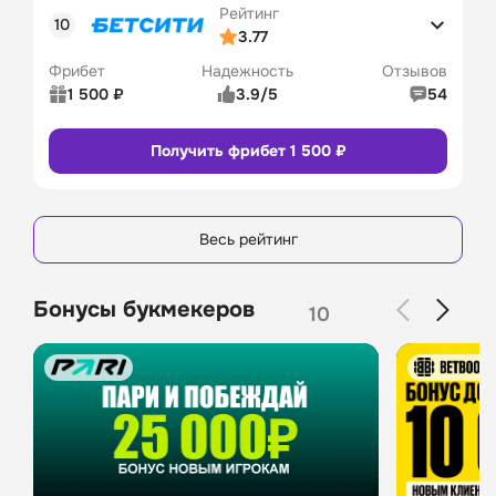
Рейтинг
Линия в лайве
Сайт
Приложение
3/5
3.77
Удобство платежей
4/5
Фрибет
Надежность
Отзывов
Служба поддержки
4/5
1 500 ₽
3.9/5
54
Бонусы и акции
4/5
Рейтинг 
5/5
Получить фрибет 1 500 ₽
пользователей
Промокод
Бонусы
Коэффициенты
3/5
8
Линия в прематче
3/5
Линия в лайве
Сайт
Приложение
4/5
Весь рейтинг
Удобство платежей
4/5
Служба поддержки
4/5
Бонусы букмекеров
10
Бонусы и акции
4/5
Промокод
Бонусы
13
Сайт
Приложение