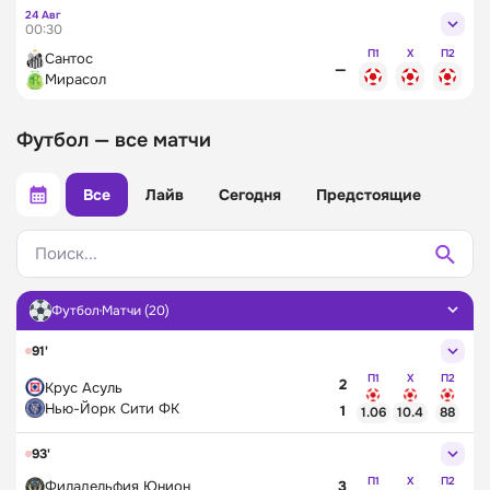
24 Авг
00:30
П1
X
П2
Сантос
—
Мирасол
Футбол — все матчи
Все
Лайв
Сегодня
Предстоящие
Поиск...
Футбол
Матчи (20)
91'
П1
X
П2
2
Крус Асуль
Нью-Йорк Сити ФК
1
1.06
10.4
88
93'
П1
X
П2
3
Филадельфия Юнион